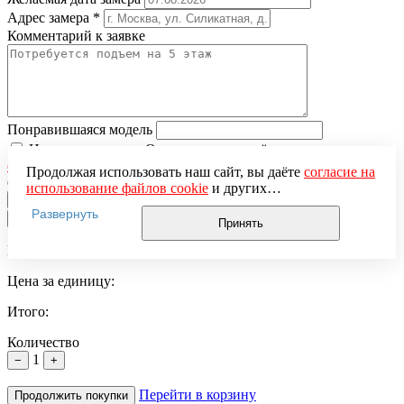
Адрес замера
*
Комментарий к заявке
Понравившаяся модель
Нажимая кнопку «Отправить», вы даёте
согласие на
обработку персональных данных
и подтверждаете
Продолжая использовать наш сайт, вы даёте
согласие на
ознакомление с
Политикой обработки персональных данных
использование файлов cookie
и других
пользовательских данных (включая IP-адрес, сведения о
Развернуть
×
местоположении, устройстве, действиях на сайте и т. п.)
Принять
для функционирования сайта, проведения
Вы добавили в корзину
статистических исследований, ретаргетинга и
использования систем аналитики (например,
Цена за единицу:
Яндекс.Метрика), в соответствии с нашей
Политикой
обработки персональных данных.
Итого:
Если вы не хотите, чтобы ваши данные обрабатывались,
настройте ограничения в браузере или покиньте сайт.
Количество
1
−
+
Перейти в корзину
Продолжить покупки