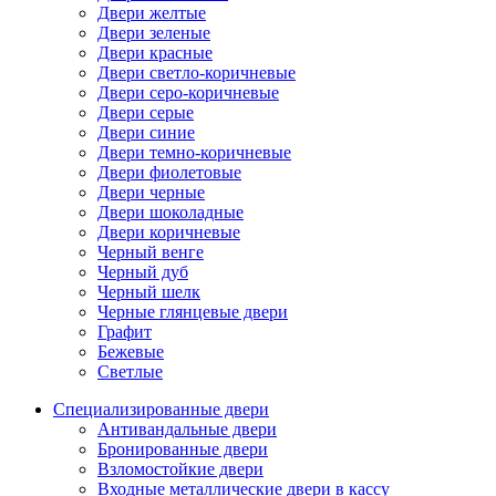
Двери желтые
Двери зеленые
Двери красные
Двери светло-коричневые
Двери серо-коричневые
Двери серые
Двери синие
Двери темно-коричневые
Двери фиолетовые
Двери черные
Двери шоколадные
Двери коричневые
Черный венге
Черный дуб
Черный шелк
Черные глянцевые двери
Графит
Бежевые
Светлые
Специализированные двери
Антивандальные двери
Бронированные двери
Взломостойкие двери
Входные металлические двери в кассу