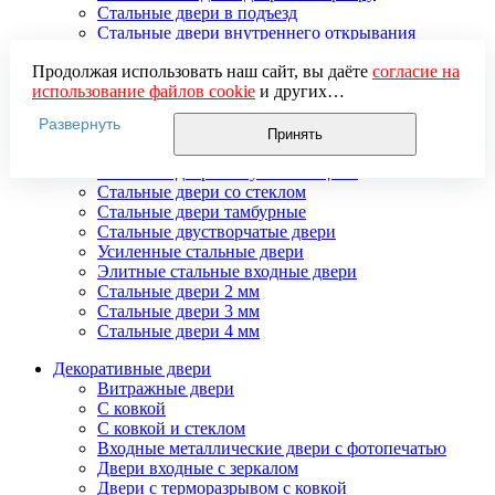
Стальные двери в подъезд
Стальные двери внутреннего открывания
Стальные двери массив
Продолжая использовать наш сайт, вы даёте
согласие на
Стальные двери мдф
использование файлов cookie
и других
Стальные двери с зеркалом
пользовательских данных (включая IP-адрес, сведения о
Стальные двери с ковкой
Развернуть
местоположении, устройстве, действиях на сайте и т. п.)
Стальные двери с порошковым напылением
Принять
для функционирования сайта, проведения
Стальные двери с терморазрывом
статистических исследований, ретаргетинга и
Стальные двери с шумоизоляцией
использования систем аналитики (например,
Стальные двери со стеклом
Яндекс.Метрика), в соответствии с нашей
Политикой
Стальные двери тамбурные
обработки персональных данных.
Стальные двустворчатые двери
Если вы не хотите, чтобы ваши данные обрабатывались,
Усиленные стальные двери
настройте ограничения в браузере или покиньте сайт.
Элитные стальные входные двери
Стальные двери 2 мм
Стальные двери 3 мм
Стальные двери 4 мм
Декоративные двери
Витражные двери
С ковкой
С ковкой и стеклом
Входные металлические двери с фотопечатью
Двери входные с зеркалом
Двери с терморазрывом с ковкой