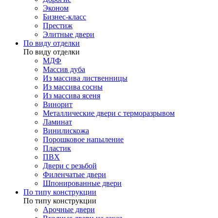
Эконом
Бизнес-класс
Престиж
Элитные двери
По виду отделки
По виду отделки
МДФ
Массив дуба
Из массива лиственницы
Из массива сосны
Из массива ясеня
Винорит
Металлические двери с терморазрывом
Ламинат
Винилискожа
Порошковое напыление
Пластик
ПВХ
Двери с резьбой
Филенчатые двери
Шпонированные двери
По типу конструкции
По типу конструкции
Арочные двери