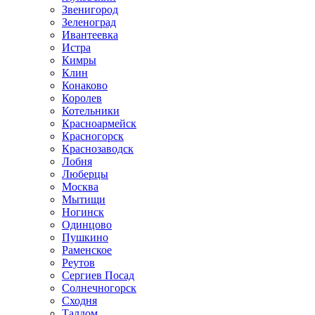
Звенигород
Зеленоград
Ивантеевка
Истра
Кимры
Клин
Конаково
Королев
Котельники
Красноармейск
Красногорск
Краснозаводск
Лобня
Люберцы
Москва
Мытищи
Ногинск
Одинцово
Пушкино
Раменское
Реутов
Сергиев Посад
Солнечногорск
Сходня
Талдом