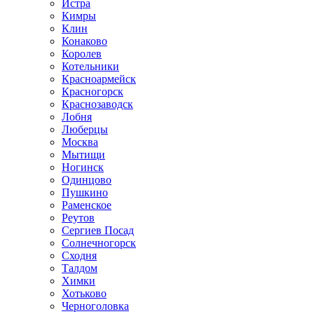
Истра
Кимры
Клин
Конаково
Королев
Котельники
Красноармейск
Красногорск
Краснозаводск
Лобня
Люберцы
Москва
Мытищи
Ногинск
Одинцово
Пушкино
Раменское
Реутов
Сергиев Посад
Солнечногорск
Сходня
Талдом
Химки
Хотьково
Черноголовка