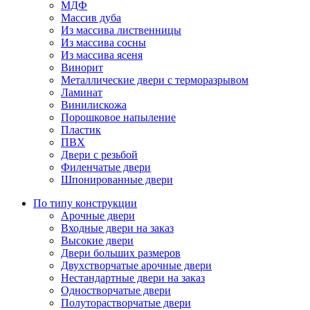
МДФ
Массив дуба
Из массива лиственницы
Из массива сосны
Из массива ясеня
Винорит
Металлические двери с терморазрывом
Ламинат
Винилискожа
Порошковое напыление
Пластик
ПВХ
Двери с резьбой
Филенчатые двери
Шпонированные двери
По типу конструкции
Арочные двери
Входные двери на заказ
Высокие двери
Двери больших размеров
Двухстворчатые арочные двери
Нестандартные двери на заказ
Одностворчатые двери
Полуторастворчатые двери