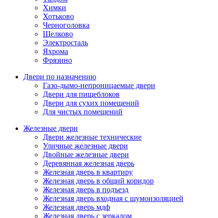
Химки
Хотьково
Черноголовка
Щелково
Электросталь
Яхрома
Фрязино
Двери по назначению
Газо-дымо-непроницаемые двери
Двери для пищеблоков
Двери для сухих помещений
Для чистых помещений
Железные двери
Двери железные технические
Уличные железные двери
Двойные железные двери
Деревянная железная дверь
Железная дверь в квартиру
Железная дверь в общий коридор
Железная дверь в подъезд
Железная дверь входная с шумоизоляцией
Железная дверь мдф
Железная дверь с зеркалом