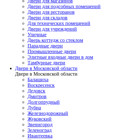
Двери для магазинов
Двери для подсобных помещений
Двери для ресторанов
Двери для складов
Для технических помещений
Двери для учреждений
Уличные
Дверь коттедж со стеклом
Парадные двери
Промышленные двери
Элитные входные двери в дом
Тамбурные двери
Двери в Московской области
Двери в Московской области
Балашиха
Воскресенск
Дедовск
Дмитров
Долгопрудный
Дубна
Железнодорожный
Жуковский
Звенигород
Зеленоград
Ивантеевка