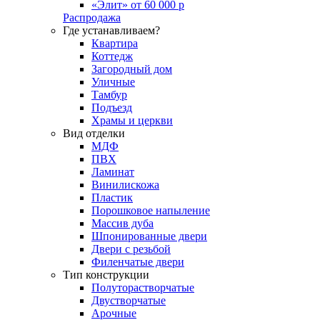
«Элит» от 60 000 р
Распродажа
Где устанавливаем?
Квартира
Коттедж
Загородный дом
Уличные
Тамбур
Подъезд
Храмы и церкви
Вид отделки
МДФ
ПВХ
Ламинат
Винилискожа
Пластик
Порошковое напыление
Массив дуба
Шпонированные двери
Двери с резьбой
Филенчатые двери
Тип конструкции
Полуторастворчатые
Двустворчатые
Арочные