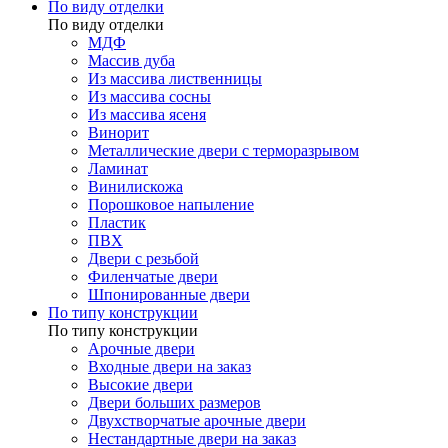
По виду отделки
По виду отделки
МДФ
Массив дуба
Из массива лиственницы
Из массива сосны
Из массива ясеня
Винорит
Металлические двери с терморазрывом
Ламинат
Винилискожа
Порошковое напыление
Пластик
ПВХ
Двери с резьбой
Филенчатые двери
Шпонированные двери
По типу конструкции
По типу конструкции
Арочные двери
Входные двери на заказ
Высокие двери
Двери больших размеров
Двухстворчатые арочные двери
Нестандартные двери на заказ