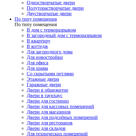
Одностворчатые двери
Полуторастворчатые двери
Двустворчатые двери
По типу помещения
По типу помещения
В дом с терморазрывом
В загородный дом с терморазрывом
В квартиру
В коттедж
Для загородного дома
Для новостройки
Для офиса
Для храма
Со скрытыми петлями
Этажные двери
Гаражные двери
Двери в общежитие
Двери в таунхаус
Двери для гостиниц
Двери для кассовых помещений
Двери для магазинов
Двери для подсобных помещений
Двери для ресторанов
Двери для складов
Для технических помещений