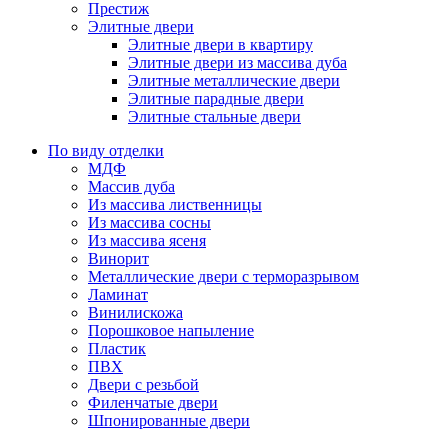
Престиж
Элитные двери
Элитные двери в квартиру
Элитные двери из массива дуба
Элитные металлические двери
Элитные парадные двери
Элитные стальные двери
По виду отделки
МДФ
Массив дуба
Из массива лиственницы
Из массива сосны
Из массива ясеня
Винорит
Металлические двери с терморазрывом
Ламинат
Винилискожа
Порошковое напыление
Пластик
ПВХ
Двери с резьбой
Филенчатые двери
Шпонированные двери