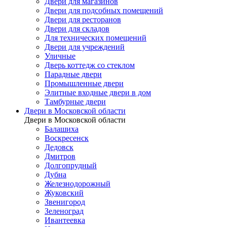
Двери для магазинов
Двери для подсобных помещений
Двери для ресторанов
Двери для складов
Для технических помещений
Двери для учреждений
Уличные
Дверь коттедж со стеклом
Парадные двери
Промышленные двери
Элитные входные двери в дом
Тамбурные двери
Двери в Московской области
Двери в Московской области
Балашиха
Воскресенск
Дедовск
Дмитров
Долгопрудный
Дубна
Железнодорожный
Жуковский
Звенигород
Зеленоград
Ивантеевка