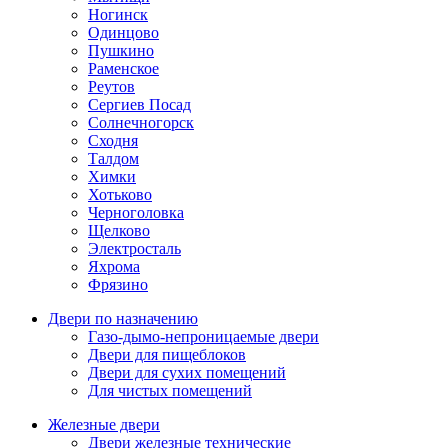
Ногинск
Одинцово
Пушкино
Раменское
Реутов
Сергиев Посад
Солнечногорск
Сходня
Талдом
Химки
Хотьково
Черноголовка
Щелково
Электросталь
Яхрома
Фрязино
Двери по назначению
Газо-дымо-непроницаемые двери
Двери для пищеблоков
Двери для сухих помещений
Для чистых помещений
Железные двери
Двери железные технические