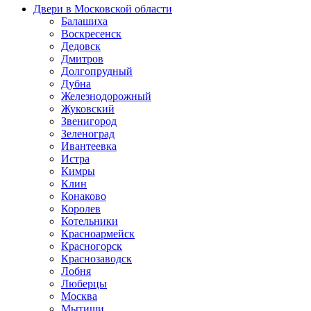
Двери в Московской области
Балашиха
Воскресенск
Дедовск
Дмитров
Долгопрудный
Дубна
Железнодорожный
Жуковский
Звенигород
Зеленоград
Ивантеевка
Истра
Кимры
Клин
Конаково
Королев
Котельники
Красноармейск
Красногорск
Краснозаводск
Лобня
Люберцы
Москва
Мытищи