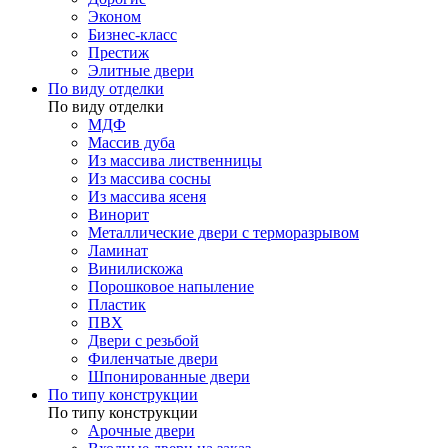
Эконом
Бизнес-класс
Престиж
Элитные двери
По виду отделки
По виду отделки
МДФ
Массив дуба
Из массива лиственницы
Из массива сосны
Из массива ясеня
Винорит
Металлические двери с терморазрывом
Ламинат
Винилискожа
Порошковое напыление
Пластик
ПВХ
Двери с резьбой
Филенчатые двери
Шпонированные двери
По типу конструкции
По типу конструкции
Арочные двери