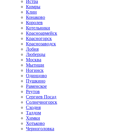
Истра
Кимры
Клин
Конаково
Королев
Котельники
Красноармейск
Красногорск
Краснозаводск
Лобня
Люберцы
Москва
Мытищи
Ногинск
Одинцово
Пушкино
Раменское
Реутов
Сергиев Посад
Солнечногорск
Сходня
Талдом
Химки
Хотьково
Черноголовка