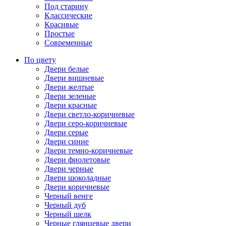
Под старину
Классические
Красивые
Простые
Современные
По цвету
Двери белые
Двери вишневые
Двери желтые
Двери зеленые
Двери красные
Двери светло-коричневые
Двери серо-коричневые
Двери серые
Двери синие
Двери темно-коричневые
Двери фиолетовые
Двери черные
Двери шоколадные
Двери коричневые
Черный венге
Черный дуб
Черный шелк
Черные глянцевые двери