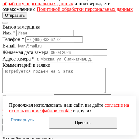
обработку персональных данных
и подтверждаете
ознакомление с
Политикой обработки персональных данных
Вызов замерщика
Имя
*
Телефон
*
E-mail
Желаемая дата замера
Адрес замера
*
Комментарий к заявке
Понравившаяся модель
Нажимая кнопку «Отправить», вы даёте
согласие на
Продолжая использовать наш сайт, вы даёте
согласие на
обработку персональных данных
и подтверждаете
использование файлов cookie
и других
ознакомление с
Политикой обработки персональных данных
пользовательских данных (включая IP-адрес, сведения о
Развернуть
местоположении, устройстве, действиях на сайте и т. п.)
Принять
для функционирования сайта, проведения
×
статистических исследований, ретаргетинга и
использования систем аналитики (например,
Вы добавили в корзину