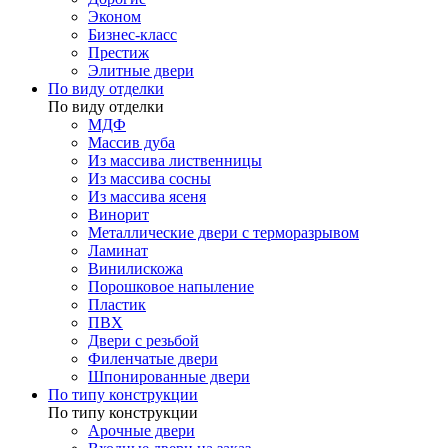
Эконом
Бизнес-класс
Престиж
Элитные двери
По виду отделки
По виду отделки
МДФ
Массив дуба
Из массива лиственницы
Из массива сосны
Из массива ясеня
Винорит
Металлические двери с терморазрывом
Ламинат
Винилискожа
Порошковое напыление
Пластик
ПВХ
Двери с резьбой
Филенчатые двери
Шпонированные двери
По типу конструкции
По типу конструкции
Арочные двери