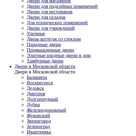
Двери для магазинов
Двери для подсобных помещений
Двери для ресторанов
Двери для складов
Для технических помещений
Двери для учреждений
Уличные
Дверь коттедж со стеклом
Парадные двери
Промышленные двери
Элитные входные двери в дом
Тамбурные двери
Двери в Московской области
Двери в Московской области
Балашиха
Воскресенск
Дедовск
Дмитров
Долгопрудный
Дубна
Железнодорожный
Жуковский
Звенигород
Зеленоград
Ивантеевка