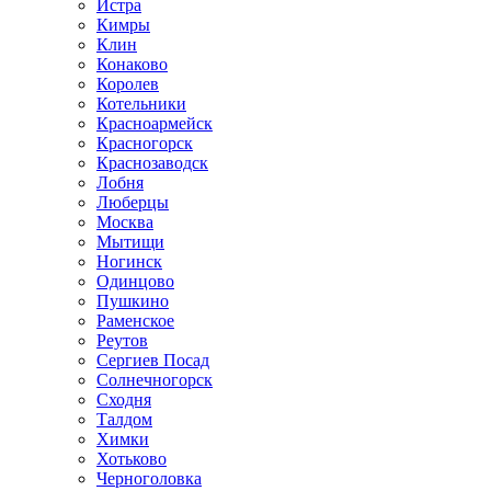
Истра
Кимры
Клин
Конаково
Королев
Котельники
Красноармейск
Красногорск
Краснозаводск
Лобня
Люберцы
Москва
Мытищи
Ногинск
Одинцово
Пушкино
Раменское
Реутов
Сергиев Посад
Солнечногорск
Сходня
Талдом
Химки
Хотьково
Черноголовка