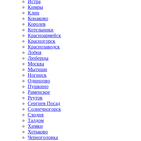
Истра
Кимры
Клин
Конаково
Королев
Котельники
Красноармейск
Красногорск
Краснозаводск
Лобня
Люберцы
Москва
Мытищи
Ногинск
Одинцово
Пушкино
Раменское
Реутов
Сергиев Посад
Солнечногорск
Сходня
Талдом
Химки
Хотьково
Черноголовка