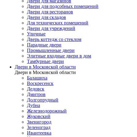
Двери для магазинов
Двери для подсобных помещений
Двери для ресторанов
Двери для складов
Для технических помещений
Двери для учреждений
Уличные
Дверь коттедж со стеклом
Парадные двери
Промышленные двери
Элитные входные двери в дом
Тамбурные двери
Двери в Московской области
Двери в Московской области
Балашиха
Воскресенск
Дедовск
Дмитров
Долгопрудный
Дубна
Железнодорожный
Жуковский
Звенигород
Зеленоград
Ивантеевка