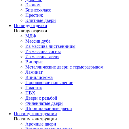
Эконом
Бизнес-класс
Престиж
Элитные двери
По виду отделки
По виду отделки
МДФ
Массив дуба
Из массива лиственницы
Из массива сосны
Из массива ясеня
Винорит
Металлические двери с терморазрывом
Ламинат
Винилискожа
Порошковое напыление
Пластик
ПВХ
Двери с резьбой
Филенчатые двери
Шпонированные двери
По типу конструкции
По типу конструкции
Арочные двери