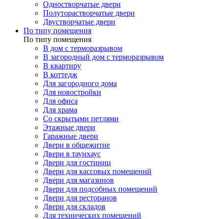
Одностворчатые двери
Полуторастворчатые двери
Двустворчатые двери
По типу помещения
По типу помещения
В дом с терморазрывом
В загородный дом с терморазрывом
В квартиру
В коттедж
Для загородного дома
Для новостройки
Для офиса
Для храма
Со скрытыми петлями
Этажные двери
Гаражные двери
Двери в общежитие
Двери в таунхаус
Двери для гостиниц
Двери для кассовых помещений
Двери для магазинов
Двери для подсобных помещений
Двери для ресторанов
Двери для складов
Для технических помещений