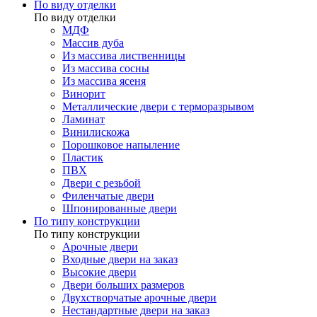
По виду отделки
По виду отделки
МДФ
Массив дуба
Из массива лиственницы
Из массива сосны
Из массива ясеня
Винорит
Металлические двери с терморазрывом
Ламинат
Винилискожа
Порошковое напыление
Пластик
ПВХ
Двери с резьбой
Филенчатые двери
Шпонированные двери
По типу конструкции
По типу конструкции
Арочные двери
Входные двери на заказ
Высокие двери
Двери больших размеров
Двухстворчатые арочные двери
Нестандартные двери на заказ