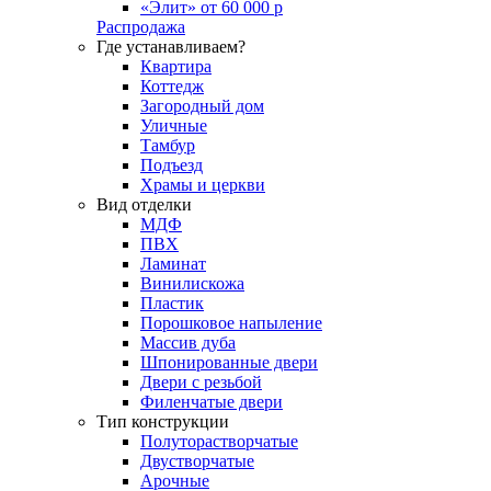
«Элит» от 60 000 р
Распродажа
Где устанавливаем?
Квартира
Коттедж
Загородный дом
Уличные
Тамбур
Подъезд
Храмы и церкви
Вид отделки
МДФ
ПВХ
Ламинат
Винилискожа
Пластик
Порошковое напыление
Массив дуба
Шпонированные двери
Двери с резьбой
Филенчатые двери
Тип конструкции
Полуторастворчатые
Двустворчатые
Арочные