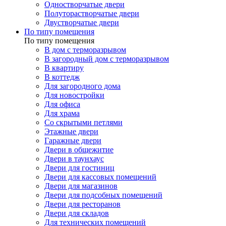
Одностворчатые двери
Полуторастворчатые двери
Двустворчатые двери
По типу помещения
По типу помещения
В дом с терморазрывом
В загородный дом с терморазрывом
В квартиру
В коттедж
Для загородного дома
Для новостройки
Для офиса
Для храма
Со скрытыми петлями
Этажные двери
Гаражные двери
Двери в общежитие
Двери в таунхаус
Двери для гостиниц
Двери для кассовых помещений
Двери для магазинов
Двери для подсобных помещений
Двери для ресторанов
Двери для складов
Для технических помещений