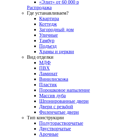
«Элит» от 60 000 р
Распродажа
Где устанавливаем?
Квартира
Коттедж
Загородный дом
Уличные
Тамбур
Подъезд
Храмы и церкви
Вид отделки
МДФ
ПВХ
Ламинат
Винилискожа
Пластик
Порошковое напыление
Массив дуба
Шпонированные двери
Двери с резьбой
Филенчатые двери
Тип конструкции
Полуторастворчатые
Двустворчатые
Арочные