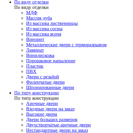
По виду отделки
По виду отделки
МДФ
Массив дуба
Из массива лиственницы
Из массива сосны
Из массива ясеня
Винорит
Металлические двери с терморазрывом
Ламинат
Винилискожа
Порошковое напыление
Пластик
ПВХ
Двери с резьбой
Филенчатые двери
Шпонированные двери
По типу конструкции
По типу конструкции
Арочные двери
Входные двери на заказ
Высокие двери
Двери больших размеров
Двухстворчатые арочные двери
Нестандартные двери на заказ