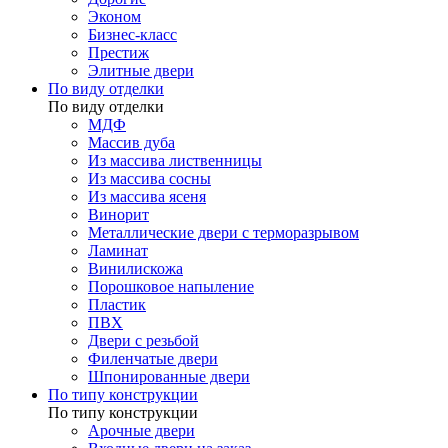
Эконом
Бизнес-класс
Престиж
Элитные двери
По виду отделки
По виду отделки
МДФ
Массив дуба
Из массива лиственницы
Из массива сосны
Из массива ясеня
Винорит
Металлические двери с терморазрывом
Ламинат
Винилискожа
Порошковое напыление
Пластик
ПВХ
Двери с резьбой
Филенчатые двери
Шпонированные двери
По типу конструкции
По типу конструкции
Арочные двери