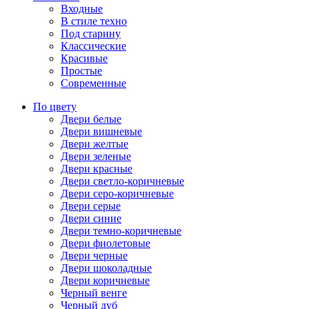
Входные
В стиле техно
Под старину
Классические
Красивые
Простые
Современные
По цвету
Двери белые
Двери вишневые
Двери желтые
Двери зеленые
Двери красные
Двери светло-коричневые
Двери серо-коричневые
Двери серые
Двери синие
Двери темно-коричневые
Двери фиолетовые
Двери черные
Двери шоколадные
Двери коричневые
Черный венге
Черный дуб