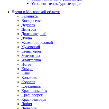
Утепленные тамбурные двери
Двери в Московской области
Балашиха
Воскресенск
Дедовск
Дмитров
Долгопрудный
Дубна
Железнодорожный
Жуковский
Звенигород
Зеленоград
Ивантеевка
Истра
Кимры
Клин
Конаково
Королев
Котельники
Красноармейск
Красногорск
Краснозаводск
Лобня
Люберцы