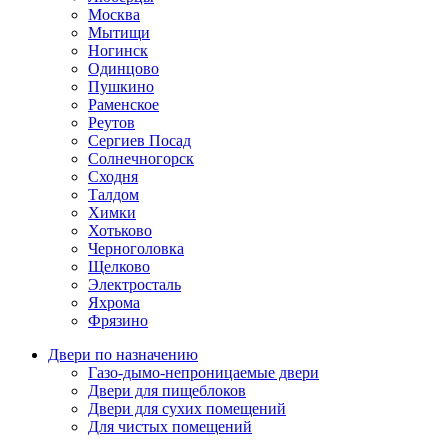
Москва
Мытищи
Ногинск
Одинцово
Пушкино
Раменское
Реутов
Сергиев Посад
Солнечногорск
Сходня
Талдом
Химки
Хотьково
Черноголовка
Щелково
Электросталь
Яхрома
Фрязино
Двери по назначению
Газо-дымо-непроницаемые двери
Двери для пищеблоков
Двери для сухих помещений
Для чистых помещений