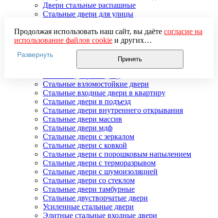
Двери стальные распашные
Стальные двери для улицы
Двери стальные утепленные
Дверь стальная двупольная
Продолжая использовать наш сайт, вы даёте
согласие на
Наружные стальные двери
использование файлов cookie
и других
Недорогие стальные двери
пользовательских данных (включая IP-адрес, сведения о
Развернуть
Распродажа стальных дверей
местоположении, устройстве, действиях на сайте и т. п.)
Принять
Стальная дверь в дом
для функционирования сайта, проведения
Стальная дверь на дачу
статистических исследований, ретаргетинга и
Стальные взломостойкие двери
использования систем аналитики (например,
Стальные входные двери в квартиру
Яндекс.Метрика), в соответствии с нашей
Политикой
Стальные двери в подъезд
обработки персональных данных.
Стальные двери внутреннего открывания
Если вы не хотите, чтобы ваши данные обрабатывались,
Стальные двери массив
настройте ограничения в браузере или покиньте сайт.
Стальные двери мдф
Стальные двери с зеркалом
Стальные двери с ковкой
Стальные двери с порошковым напылением
Стальные двери с терморазрывом
Стальные двери с шумоизоляцией
Стальные двери со стеклом
Стальные двери тамбурные
Стальные двустворчатые двери
Усиленные стальные двери
Элитные стальные входные двери