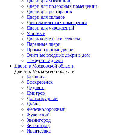
Двери для магазинов
Двери для подсобных помещений
Двери для ресторанов
Двери для складов
Для технических помещений
Двери для учреждений
Уличные
Дверь коттедж со стеклом
Парадные двери
Промышленные двери
Элитные входные двери в дом
Тамбурные двери
Двери в Московской области
Двери в Московской области
Балашиха
Воскресенск
Дедовск
Дмитров
Долгопрудный
Дубна
Железнодорожный
Жуковский
Звенигород
Зеленоград
Ивантеевка