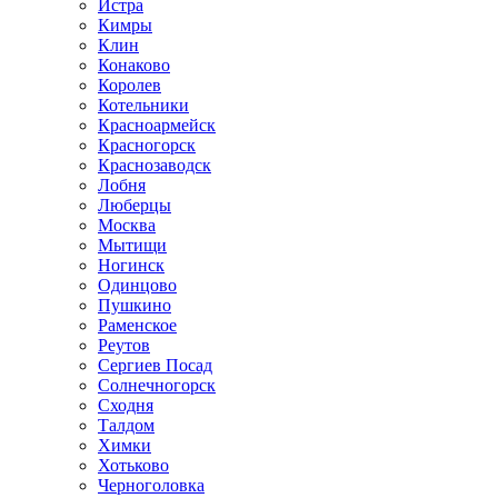
Истра
Кимры
Клин
Конаково
Королев
Котельники
Красноармейск
Красногорск
Краснозаводск
Лобня
Люберцы
Москва
Мытищи
Ногинск
Одинцово
Пушкино
Раменское
Реутов
Сергиев Посад
Солнечногорск
Сходня
Талдом
Химки
Хотьково
Черноголовка