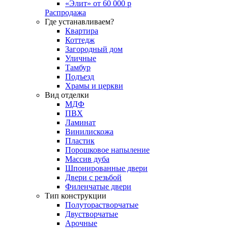
«Элит» от 60 000 р
Распродажа
Где устанавливаем?
Квартира
Коттедж
Загородный дом
Уличные
Тамбур
Подъезд
Храмы и церкви
Вид отделки
МДФ
ПВХ
Ламинат
Винилискожа
Пластик
Порошковое напыление
Массив дуба
Шпонированные двери
Двери с резьбой
Филенчатые двери
Тип конструкции
Полуторастворчатые
Двустворчатые
Арочные