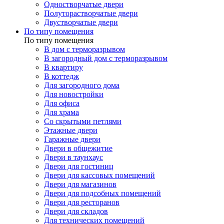
Одностворчатые двери
Полуторастворчатые двери
Двустворчатые двери
По типу помещения
По типу помещения
В дом с терморазрывом
В загородный дом с терморазрывом
В квартиру
В коттедж
Для загородного дома
Для новостройки
Для офиса
Для храма
Со скрытыми петлями
Этажные двери
Гаражные двери
Двери в общежитие
Двери в таунхаус
Двери для гостиниц
Двери для кассовых помещений
Двери для магазинов
Двери для подсобных помещений
Двери для ресторанов
Двери для складов
Для технических помещений