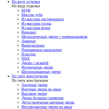
По виду отделки
По виду отделки
МДФ
Массив дуба
Из массива лиственницы
Из массива сосны
Из массива ясеня
Винорит
Металлические двери с терморазрывом
Ламинат
Винилискожа
Порошковое напыление
Пластик
ПВХ
Двери с резьбой
Филенчатые двери
Шпонированные двери
По типу конструкции
По типу конструкции
Арочные двери
Входные двери на заказ
Высокие двери
Двери больших размеров
Двухстворчатые арочные двери
Нестандартные двери на заказ