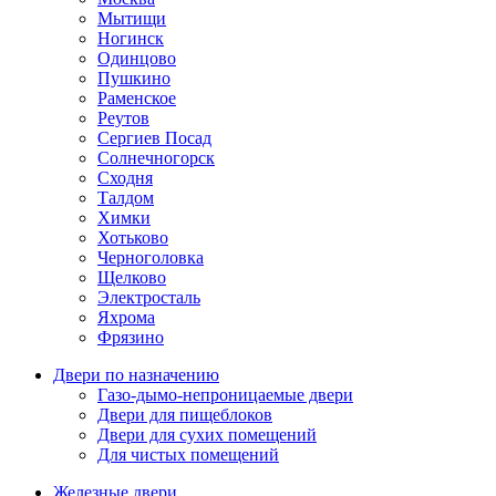
Мытищи
Ногинск
Одинцово
Пушкино
Раменское
Реутов
Сергиев Посад
Солнечногорск
Сходня
Талдом
Химки
Хотьково
Черноголовка
Щелково
Электросталь
Яхрома
Фрязино
Двери по назначению
Газо-дымо-непроницаемые двери
Двери для пищеблоков
Двери для сухих помещений
Для чистых помещений
Железные двери