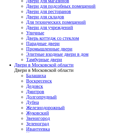
Двери для магазинов
Двери для подсобных помещений
Двери для ресторанов
Двери для складов
Для технических помещений
Двери для учреждений
Уличные
Дверь коттедж со стеклом
Парадные двери
Промышленные двери
Элитные входные двери в дом
Тамбурные двери
Двери в Московской области
Двери в Московской области
Балашиха
Воскресенск
Дедовск
Дмитров
Долгопрудный
Дубна
Железнодорожный
Жуковский
Звенигород
Зеленоград
Ивантеевка