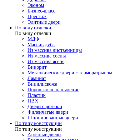
Эконом
Бизнес-класс
Престиж
Элитные двери
По виду отделки
По виду отделки
МДФ
Массив дуба
Из массива лиственницы
Из массива сосны
Из массива ясеня
Винорит
Металлические двери с терморазрывом
Ламинат
Винилискожа
Порошковое напыление
Пластик
ПВХ
Двери с резьбой
Филенчатые двери
Шпонированные двери
По типу конструкции
По типу конструкции
Арочные двери