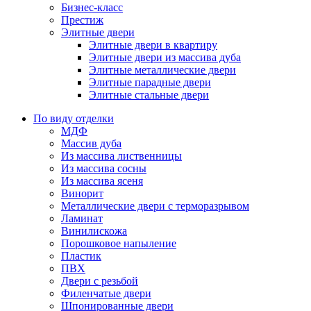
Бизнес-класс
Престиж
Элитные двери
Элитные двери в квартиру
Элитные двери из массива дуба
Элитные металлические двери
Элитные парадные двери
Элитные стальные двери
По виду отделки
МДФ
Массив дуба
Из массива лиственницы
Из массива сосны
Из массива ясеня
Винорит
Металлические двери с терморазрывом
Ламинат
Винилискожа
Порошковое напыление
Пластик
ПВХ
Двери с резьбой
Филенчатые двери
Шпонированные двери