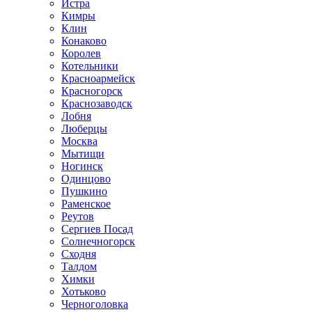
Истра
Кимры
Клин
Конаково
Королев
Котельники
Красноармейск
Красногорск
Краснозаводск
Лобня
Люберцы
Москва
Мытищи
Ногинск
Одинцово
Пушкино
Раменское
Реутов
Сергиев Посад
Солнечногорск
Сходня
Талдом
Химки
Хотьково
Черноголовка