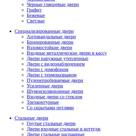
Черные глянцевые двери
Графит
Бежевые
Светлые
Специализированные двери
Антивандальные двери
Бронированные двери
Взломостойкие двери
Входные металлические двери в кассу
Двери наружные утепленные
Двери с видеонаблюдением
Двери с домофоном
Двери с терморазрывом
Пуленепробиваемые двери
Усиленные двери
Шумоизоляционные двери
Входные двери со стеклом
Трехконтурные
Со скрытыми петлями
Стальные двери
Гнутые стальные двери
Двери входные стальные в коттедж
Двери стальные распашные