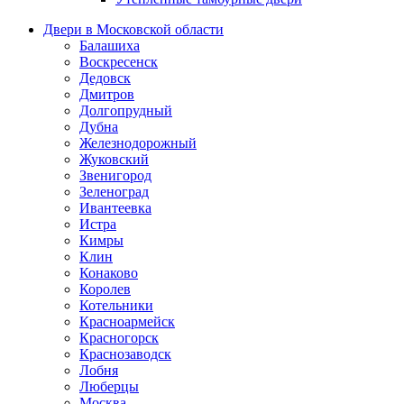
Двери в Московской области
Балашиха
Воскресенск
Дедовск
Дмитров
Долгопрудный
Дубна
Железнодорожный
Жуковский
Звенигород
Зеленоград
Ивантеевка
Истра
Кимры
Клин
Конаково
Королев
Котельники
Красноармейск
Красногорск
Краснозаводск
Лобня
Люберцы
Москва