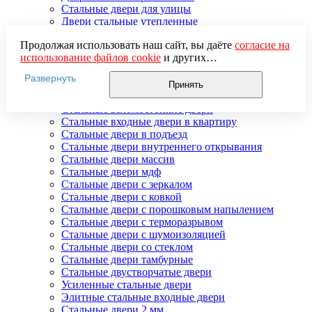
Стальные двери для улицы
Двери стальные утепленные
Дверь стальная двупольная
Продолжая использовать наш сайт, вы даёте
согласие на
Наружные стальные двери
использование файлов cookie
и других
Недорогие стальные двери
пользовательских данных (включая IP-адрес, сведения о
Распродажа стальных дверей
Развернуть
местоположении, устройстве, действиях на сайте и т. п.)
Стальная дверь в дом
Принять
для функционирования сайта, проведения
Стальная дверь на дачу
статистических исследований, ретаргетинга и
Стальные взломостойкие двери
использования систем аналитики (например,
Стальные входные двери в квартиру
Яндекс.Метрика), в соответствии с нашей
Политикой
Стальные двери в подъезд
обработки персональных данных.
Стальные двери внутреннего открывания
Если вы не хотите, чтобы ваши данные обрабатывались,
Стальные двери массив
настройте ограничения в браузере или покиньте сайт.
Стальные двери мдф
Стальные двери с зеркалом
Стальные двери с ковкой
Стальные двери с порошковым напылением
Стальные двери с терморазрывом
Стальные двери с шумоизоляцией
Стальные двери со стеклом
Стальные двери тамбурные
Стальные двустворчатые двери
Усиленные стальные двери
Элитные стальные входные двери
Стальные двери 2 мм