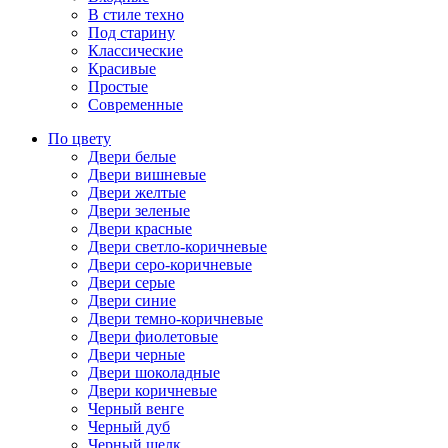
В стиле техно
Под старину
Классические
Красивые
Простые
Современные
По цвету
Двери белые
Двери вишневые
Двери желтые
Двери зеленые
Двери красные
Двери светло-коричневые
Двери серо-коричневые
Двери серые
Двери синие
Двери темно-коричневые
Двери фиолетовые
Двери черные
Двери шоколадные
Двери коричневые
Черный венге
Черный дуб
Черный шелк