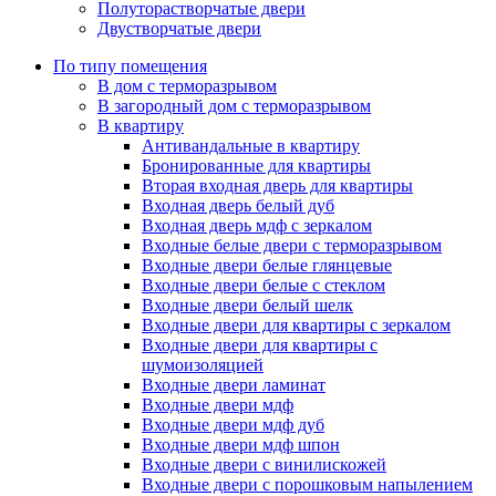
Полуторастворчатые двери
Двустворчатые двери
По типу помещения
В дом с терморазрывом
В загородный дом с терморазрывом
В квартиру
Антивандальные в квартиру
Бронированные для квартиры
Вторая входная дверь для квартиры
Входная дверь белый дуб
Входная дверь мдф с зеркалом
Входные белые двери с терморазрывом
Входные двери белые глянцевые
Входные двери белые с стеклом
Входные двери белый шелк
Входные двери для квартиры с зеркалом
Входные двери для квартиры с
шумоизоляцией
Входные двери ламинат
Входные двери мдф
Входные двери мдф дуб
Входные двери мдф шпон
Входные двери с винилискожей
Входные двери с порошковым напылением