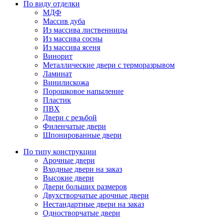
По виду отделки
МДФ
Массив дуба
Из массива лиственницы
Из массива сосны
Из массива ясеня
Винорит
Металлические двери с терморазрывом
Ламинат
Винилискожа
Порошковое напыление
Пластик
ПВХ
Двери с резьбой
Филенчатые двери
Шпонированные двери
По типу конструкции
Арочные двери
Входные двери на заказ
Высокие двери
Двери больших размеров
Двухстворчатые арочные двери
Нестандартные двери на заказ
Одностворчатые двери