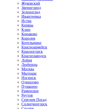
Жуковский
Звенигород
Зеленоград
Ивантеевка
Истра
Кимры
Клин
Конаково
Королев
Котельники
Красноармейск
Красногорск
Краснозаводск
Лобня
Люберцы
Москва
Мытищи
Ногинск
Одинцово
Пушкино
Раменское
Реутов
Сергиев Посад
Солнечногорск
Сходня