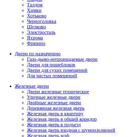
Талдом
Химки
Хотьково
Черноголовка
Щелково
Электросталь
Яхрома
Фрязино
Двери по назначению
Газо-дымо-непроницаемые двери
Двери для пищеблоков
Двери для сухих помещений
Для чистых помещений
Железные двери
Двери железные технические
Уличные железные двери
Двойные железные двери
Деревянная железная дверь
Железная дверь в квартиру
Железная дверь в общий коридор
Железная дверь в подъезд
Железная дверь входная с шумоизоляцией
Железная дверь мдф