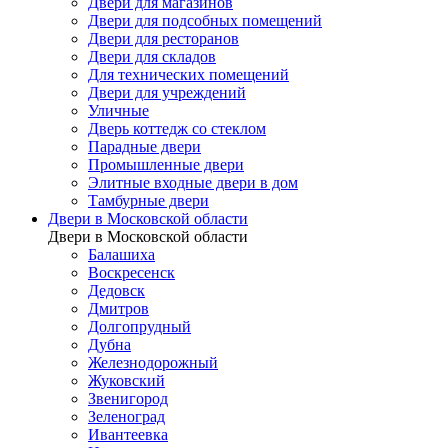
Двери для магазинов
Двери для подсобных помещений
Двери для ресторанов
Двери для складов
Для технических помещений
Двери для учреждений
Уличные
Дверь коттедж со стеклом
Парадные двери
Промышленные двери
Элитные входные двери в дом
Тамбурные двери
Двери в Московской области
Двери в Московской области
Балашиха
Воскресенск
Дедовск
Дмитров
Долгопрудный
Дубна
Железнодорожный
Жуковский
Звенигород
Зеленоград
Ивантеевка