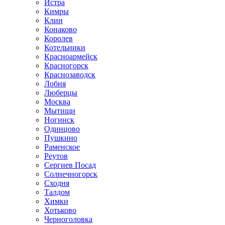
Истра
Кимры
Клин
Конаково
Королев
Котельники
Красноармейск
Красногорск
Краснозаводск
Лобня
Люберцы
Москва
Мытищи
Ногинск
Одинцово
Пушкино
Раменское
Реутов
Сергиев Посад
Солнечногорск
Сходня
Талдом
Химки
Хотьково
Черноголовка