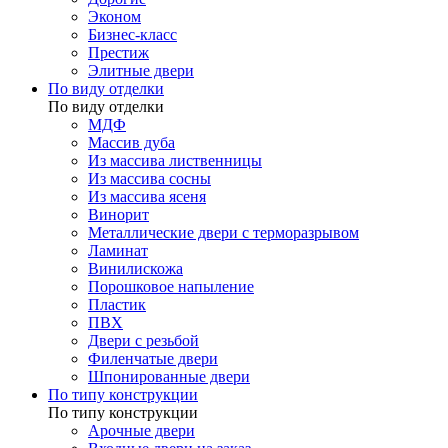
Эконом
Бизнес-класс
Престиж
Элитные двери
По виду отделки
По виду отделки
МДФ
Массив дуба
Из массива лиственницы
Из массива сосны
Из массива ясеня
Винорит
Металлические двери с терморазрывом
Ламинат
Винилискожа
Порошковое напыление
Пластик
ПВХ
Двери с резьбой
Филенчатые двери
Шпонированные двери
По типу конструкции
По типу конструкции
Арочные двери