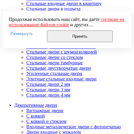
Стальные входные двери в квартиру
Стальные двери в подъезд
Стальные двери внутреннего открывания
Продолжая использовать наш сайт, вы даёте
согласие на
Стальные двери массив
использование файлов cookie
и других
Стальные двери мдф
пользовательских данных (включая IP-адрес, сведения о
Стальные двери с зеркалом
Развернуть
местоположении, устройстве, действиях на сайте и т. п.)
Стальные двери с ковкой
Принять
для функционирования сайта, проведения
Стальные двери с порошковым напылением
статистических исследований, ретаргетинга и
Стальные двери с терморазрывом
использования систем аналитики (например,
Стальные двери с шумоизоляцией
Яндекс.Метрика), в соответствии с нашей
Политикой
Стальные двери со стеклом
обработки персональных данных.
Стальные двери тамбурные
Если вы не хотите, чтобы ваши данные обрабатывались,
Стальные двустворчатые двери
настройте ограничения в браузере или покиньте сайт.
Усиленные стальные двери
Элитные стальные входные двери
Стальные двери 2 мм
Стальные двери 3 мм
Стальные двери 4 мм
Декоративные двери
Витражные двери
С ковкой
С ковкой и стеклом
Входные металлические двери с фотопечатью
Двери входные с зеркалом