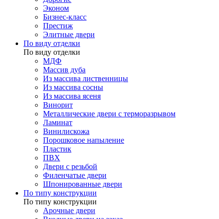
Эконом
Бизнес-класс
Престиж
Элитные двери
По виду отделки
По виду отделки
МДФ
Массив дуба
Из массива лиственницы
Из массива сосны
Из массива ясеня
Винорит
Металлические двери с терморазрывом
Ламинат
Винилискожа
Порошковое напыление
Пластик
ПВХ
Двери с резьбой
Филенчатые двери
Шпонированные двери
По типу конструкции
По типу конструкции
Арочные двери