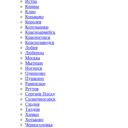
Истра
Кимры
Клин
Конаково
Королев
Котельники
Красноармейск
Красногорск
Краснозаводск
Лобня
Люберцы
Москва
Мытищи
Ногинск
Одинцово
Пушкино
Раменское
Реутов
Сергиев Посад
Солнечногорск
Сходня
Талдом
Химки
Хотьково
Черноголовка