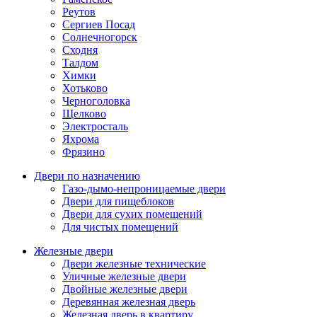
Реутов
Сергиев Посад
Солнечногорск
Сходня
Талдом
Химки
Хотьково
Черноголовка
Щелково
Электросталь
Яхрома
Фрязино
Двери по назначению
Газо-дымо-непроницаемые двери
Двери для пищеблоков
Двери для сухих помещений
Для чистых помещений
Железные двери
Двери железные технические
Уличные железные двери
Двойные железные двери
Деревянная железная дверь
Железная дверь в квартиру