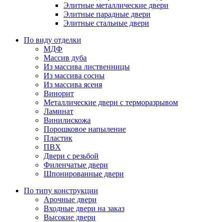
Элитные металлические двери
Элитные парадные двери
Элитные стальные двери
По виду отделки
МДФ
Массив дуба
Из массива лиственницы
Из массива сосны
Из массива ясеня
Винорит
Металлические двери с терморазрывом
Ламинат
Винилискожа
Порошковое напыление
Пластик
ПВХ
Двери с резьбой
Филенчатые двери
Шпонированные двери
По типу конструкции
Арочные двери
Входные двери на заказ
Высокие двери