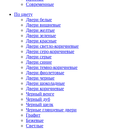
Современные
По цвету
Двери белые
Двери вишневые
Двери желтые
Двери зеленые
Двери красные
Двери светло-коричневые
Двери серо-коричневые
Двери серые
Двери синие
Двери темно-коричневые
Двери фиолетовые
Двери черные
Двери шоколадные
Двери коричневые
Черный венге
Черный дуб
Черный шелк
Черные глянцевые двери
Графит
Бежевые
Светлые