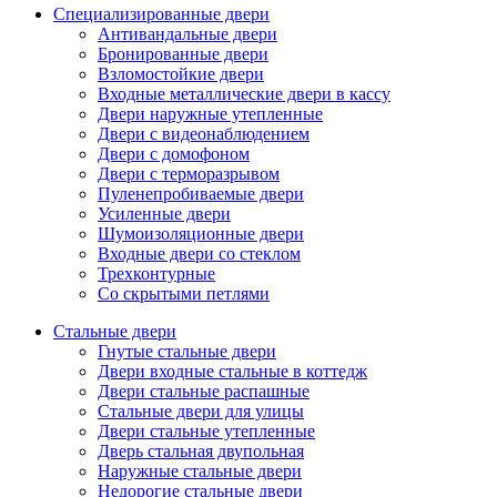
Специализированные двери
Антивандальные двери
Бронированные двери
Взломостойкие двери
Входные металлические двери в кассу
Двери наружные утепленные
Двери с видеонаблюдением
Двери с домофоном
Двери с терморазрывом
Пуленепробиваемые двери
Усиленные двери
Шумоизоляционные двери
Входные двери со стеклом
Трехконтурные
Со скрытыми петлями
Стальные двери
Гнутые стальные двери
Двери входные стальные в коттедж
Двери стальные распашные
Стальные двери для улицы
Двери стальные утепленные
Дверь стальная двупольная
Наружные стальные двери
Недорогие стальные двери