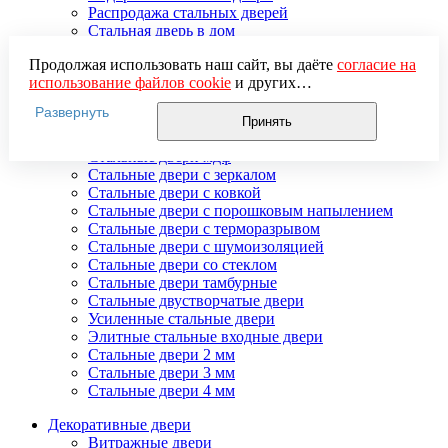
Распродажа стальных дверей
Стальная дверь в дом
Стальная дверь на дачу
Продолжая использовать наш сайт, вы даёте
согласие на
Стальные взломостойкие двери
использование файлов cookie
и других
Стальные входные двери в квартиру
пользовательских данных (включая IP-адрес, сведения о
Стальные двери в подъезд
Развернуть
местоположении, устройстве, действиях на сайте и т. п.)
Стальные двери внутреннего открывания
Принять
для функционирования сайта, проведения
Стальные двери массив
статистических исследований, ретаргетинга и
Стальные двери мдф
использования систем аналитики (например,
Стальные двери с зеркалом
Яндекс.Метрика), в соответствии с нашей
Политикой
Стальные двери с ковкой
обработки персональных данных.
Стальные двери с порошковым напылением
Если вы не хотите, чтобы ваши данные обрабатывались,
Стальные двери с терморазрывом
настройте ограничения в браузере или покиньте сайт.
Стальные двери с шумоизоляцией
Стальные двери со стеклом
Стальные двери тамбурные
Стальные двустворчатые двери
Усиленные стальные двери
Элитные стальные входные двери
Стальные двери 2 мм
Стальные двери 3 мм
Стальные двери 4 мм
Декоративные двери
Витражные двери