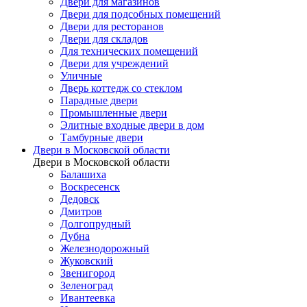
Двери для магазинов
Двери для подсобных помещений
Двери для ресторанов
Двери для складов
Для технических помещений
Двери для учреждений
Уличные
Дверь коттедж со стеклом
Парадные двери
Промышленные двери
Элитные входные двери в дом
Тамбурные двери
Двери в Московской области
Двери в Московской области
Балашиха
Воскресенск
Дедовск
Дмитров
Долгопрудный
Дубна
Железнодорожный
Жуковский
Звенигород
Зеленоград
Ивантеевка