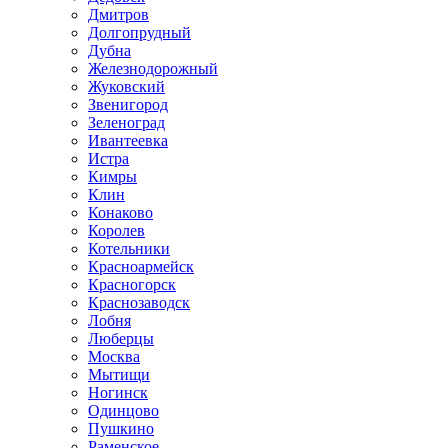
Дмитров
Долгопрудный
Дубна
Железнодорожный
Жуковский
Звенигород
Зеленоград
Ивантеевка
Истра
Кимры
Клин
Конаково
Королев
Котельники
Красноармейск
Красногорск
Краснозаводск
Лобня
Люберцы
Москва
Мытищи
Ногинск
Одинцово
Пушкино
Раменское