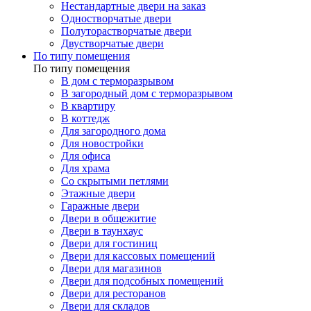
Нестандартные двери на заказ
Одностворчатые двери
Полуторастворчатые двери
Двустворчатые двери
По типу помещения
По типу помещения
В дом с терморазрывом
В загородный дом с терморазрывом
В квартиру
В коттедж
Для загородного дома
Для новостройки
Для офиса
Для храма
Со скрытыми петлями
Этажные двери
Гаражные двери
Двери в общежитие
Двери в таунхаус
Двери для гостиниц
Двери для кассовых помещений
Двери для магазинов
Двери для подсобных помещений
Двери для ресторанов
Двери для складов