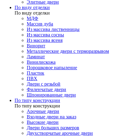
Элитные двери
По виду отделки
По виду отделки
МДФ
Массив дуба
Из массива лиственницы
Из массива сосны
Из массива ясеня
Винорит
Металлические двери с терморазрывом
Ламинат
Винилискожа
Порошковое напыление
Пластик
ПВХ
Двери с резьбой
Филенчатые двери
Шпонированные двери
По типу конструкции
По типу конструкции
Арочные двери
Входные двери на заказ
Высокие двери
Двери больших размеров
Двухстворчатые арочные двери