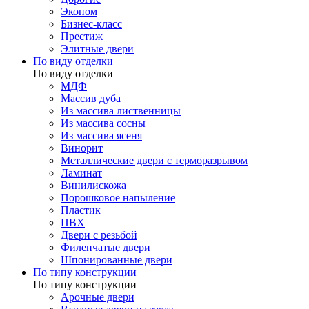
Эконом
Бизнес-класс
Престиж
Элитные двери
По виду отделки
По виду отделки
МДФ
Массив дуба
Из массива лиственницы
Из массива сосны
Из массива ясеня
Винорит
Металлические двери с терморазрывом
Ламинат
Винилискожа
Порошковое напыление
Пластик
ПВХ
Двери с резьбой
Филенчатые двери
Шпонированные двери
По типу конструкции
По типу конструкции
Арочные двери