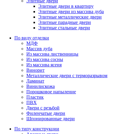
Элитные двери
Элитные двери в квартиру
Элитные двери из массива дуба
Элитные металлические двери
Элитные парадные двери
Элитные стальные двери
По виду отделки
МДФ
Массив дуба
Из массива лиственницы
Из массива сосны
Из массива ясеня
Винорит
Металлические двери с терморазрывом
Ламинат
Винилискожа
Порошковое напыление
Пластик
ПВХ
Двери с резьбой
Филенчатые двери
Шпонированные двери
По типу конструкции