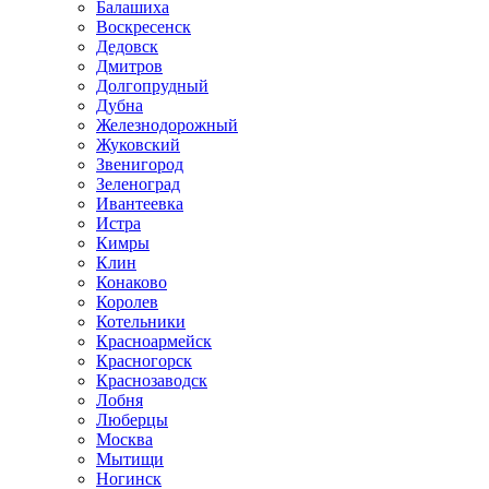
Балашиха
Воскресенск
Дедовск
Дмитров
Долгопрудный
Дубна
Железнодорожный
Жуковский
Звенигород
Зеленоград
Ивантеевка
Истра
Кимры
Клин
Конаково
Королев
Котельники
Красноармейск
Красногорск
Краснозаводск
Лобня
Люберцы
Москва
Мытищи
Ногинск