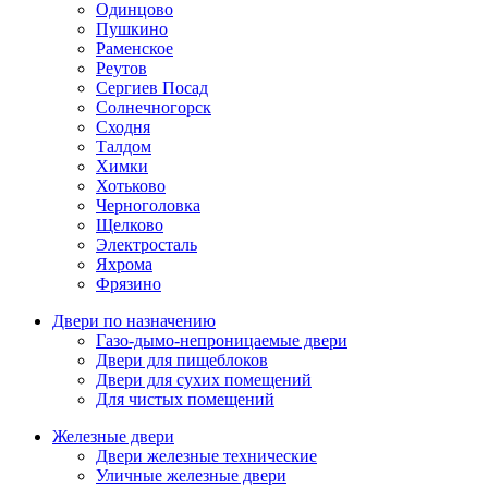
Одинцово
Пушкино
Раменское
Реутов
Сергиев Посад
Солнечногорск
Сходня
Талдом
Химки
Хотьково
Черноголовка
Щелково
Электросталь
Яхрома
Фрязино
Двери по назначению
Газо-дымо-непроницаемые двери
Двери для пищеблоков
Двери для сухих помещений
Для чистых помещений
Железные двери
Двери железные технические
Уличные железные двери