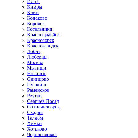
Истра
Кимры
Клин
Конаково
Королев
Котельники
Красноармейск
Красногорск
Краснозаводск
Лобня
Люберцы
Москва
Мытищи
Ногинск
Одинцово
Пушкино
Раменское
Реутов
Сергиев Посад
Солнечногорск
Сходня
Талдом
Химки
Хотьково
Черноголовка