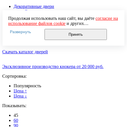
Декоративные двери
Витражные двери
С ковкой
Продолжая использовать наш сайт, вы даёте
согласие на
С ковкой и стеклом
использование файлов cookie
и других
Входные металлические двери с фотопечатью
пользовательских данных (включая IP-адрес, сведения о
Развернуть
Двери входные с зеркалом
местоположении, устройстве, действиях на сайте и т. п.)
Принять
Двери с терморазрывом с ковкой
для функционирования сайта, проведения
Дизайнерские двери
статистических исследований, ретаргетинга и
использования систем аналитики (например,
Скачать каталог дверей
Яндекс.Метрика), в соответствии с нашей
Политикой
обработки персональных данных.
Если вы не хотите, чтобы ваши данные обрабатывались,
Эксклюзивное производство кнокера от 20 000 руб.
настройте ограничения в браузере или покиньте сайт.
Сортировка:
Популярность
Цена ↑
Цена ↓
Показывать:
45
60
90