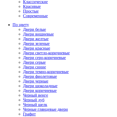
Классические
Красивые
Простые
Современные
По цвету
Двери белые
Двери вишневые
Двери желтые
Двери зеленые
Двери красные
Двери светло-коричневые
Двери серо-коричневые
Двери серые
Двери синие
Двери темно-коричневые
Двери фиолетовые
Двери черные
Двери шоколадные
Двери коричневые
Черный венге
Черный дуб
Черный шелк
Черные глянцевые двери
Графит