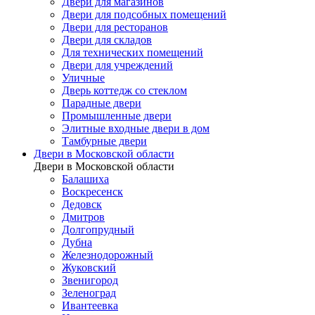
Двери для магазинов
Двери для подсобных помещений
Двери для ресторанов
Двери для складов
Для технических помещений
Двери для учреждений
Уличные
Дверь коттедж со стеклом
Парадные двери
Промышленные двери
Элитные входные двери в дом
Тамбурные двери
Двери в Московской области
Двери в Московской области
Балашиха
Воскресенск
Дедовск
Дмитров
Долгопрудный
Дубна
Железнодорожный
Жуковский
Звенигород
Зеленоград
Ивантеевка