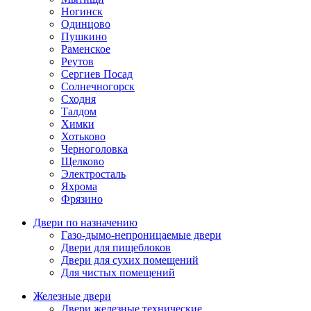
Ногинск
Одинцово
Пушкино
Раменское
Реутов
Сергиев Посад
Солнечногорск
Сходня
Талдом
Химки
Хотьково
Черноголовка
Щелково
Электросталь
Яхрома
Фрязино
Двери по назначению
Газо-дымо-непроницаемые двери
Двери для пищеблоков
Двери для сухих помещений
Для чистых помещений
Железные двери
Двери железные технические