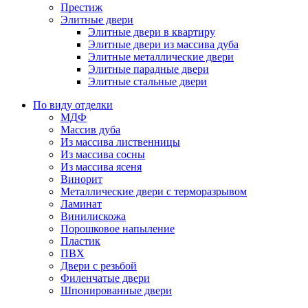
Престиж
Элитные двери
Элитные двери в квартиру
Элитные двери из массива дуба
Элитные металлические двери
Элитные парадные двери
Элитные стальные двери
По виду отделки
МДФ
Массив дуба
Из массива лиственницы
Из массива сосны
Из массива ясеня
Винорит
Металлические двери с терморазрывом
Ламинат
Винилискожа
Порошковое напыление
Пластик
ПВХ
Двери с резьбой
Филенчатые двери
Шпонированные двери