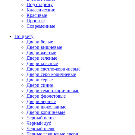
Под старину
Классические
Красивые
Простые
Современные
По цвету
Двери белые
Двери вишневые
Двери желтые
Двери зеленые
Двери красные
Двери светло-коричневые
Двери серо-коричневые
Двери серые
Двери синие
Двери темно-коричневые
Двери фиолетовые
Двери черные
Двери шоколадные
Двери коричневые
Черный венге
Черный дуб
Черный шелк
Черные глянцевые двери