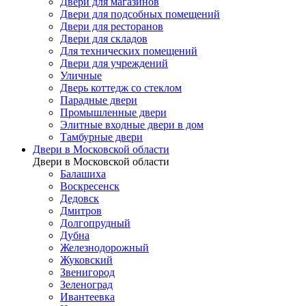
Двери для магазинов
Двери для подсобных помещений
Двери для ресторанов
Двери для складов
Для технических помещений
Двери для учреждений
Уличные
Дверь коттедж со стеклом
Парадные двери
Промышленные двери
Элитные входные двери в дом
Тамбурные двери
Двери в Московской области
Двери в Московской области
Балашиха
Воскресенск
Дедовск
Дмитров
Долгопрудный
Дубна
Железнодорожный
Жуковский
Звенигород
Зеленоград
Ивантеевка