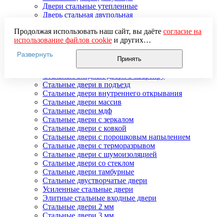
Двери стальные утепленные
Дверь стальная двупольная
Наружные стальные двери
Продолжая использовать наш сайт, вы даёте
согласие на
Недорогие стальные двери
использование файлов cookie
и других
Распродажа стальных дверей
пользовательских данных (включая IP-адрес, сведения о
Стальная дверь в дом
Развернуть
местоположении, устройстве, действиях на сайте и т. п.)
Стальная дверь на дачу
Принять
для функционирования сайта, проведения
Стальные взломостойкие двери
статистических исследований, ретаргетинга и
Стальные входные двери в квартиру
использования систем аналитики (например,
Стальные двери в подъезд
Яндекс.Метрика), в соответствии с нашей
Политикой
Стальные двери внутреннего открывания
обработки персональных данных.
Стальные двери массив
Если вы не хотите, чтобы ваши данные обрабатывались,
Стальные двери мдф
настройте ограничения в браузере или покиньте сайт.
Стальные двери с зеркалом
Стальные двери с ковкой
Стальные двери с порошковым напылением
Стальные двери с терморазрывом
Стальные двери с шумоизоляцией
Стальные двери со стеклом
Стальные двери тамбурные
Стальные двустворчатые двери
Усиленные стальные двери
Элитные стальные входные двери
Стальные двери 2 мм
Стальные двери 3 мм