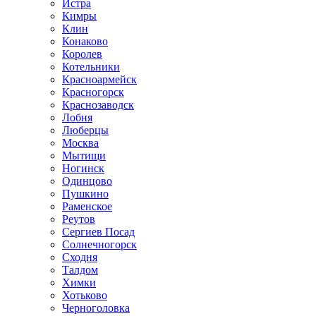
Истра
Кимры
Клин
Конаково
Королев
Котельники
Красноармейск
Красногорск
Краснозаводск
Лобня
Люберцы
Москва
Мытищи
Ногинск
Одинцово
Пушкино
Раменское
Реутов
Сергиев Посад
Солнечногорск
Сходня
Талдом
Химки
Хотьково
Черноголовка