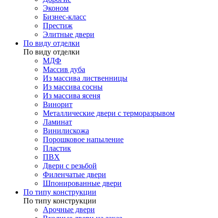
Эконом
Бизнес-класс
Престиж
Элитные двери
По виду отделки
По виду отделки
МДФ
Массив дуба
Из массива лиственницы
Из массива сосны
Из массива ясеня
Винорит
Металлические двери с терморазрывом
Ламинат
Винилискожа
Порошковое напыление
Пластик
ПВХ
Двери с резьбой
Филенчатые двери
Шпонированные двери
По типу конструкции
По типу конструкции
Арочные двери