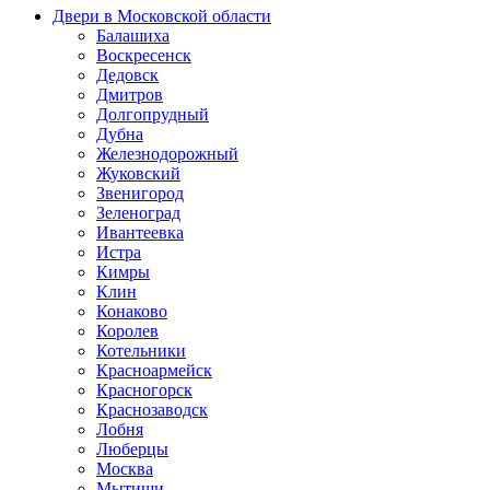
Двери в Московской области
Балашиха
Воскресенск
Дедовск
Дмитров
Долгопрудный
Дубна
Железнодорожный
Жуковский
Звенигород
Зеленоград
Ивантеевка
Истра
Кимры
Клин
Конаково
Королев
Котельники
Красноармейск
Красногорск
Краснозаводск
Лобня
Люберцы
Москва
Мытищи