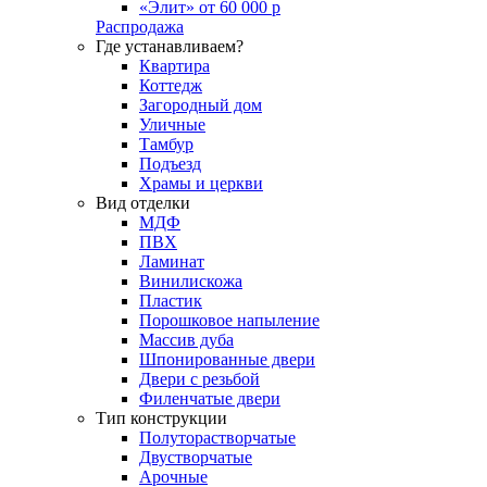
«Элит» от 60 000 р
Распродажа
Где устанавливаем?
Квартира
Коттедж
Загородный дом
Уличные
Тамбур
Подъезд
Храмы и церкви
Вид отделки
МДФ
ПВХ
Ламинат
Винилискожа
Пластик
Порошковое напыление
Массив дуба
Шпонированные двери
Двери с резьбой
Филенчатые двери
Тип конструкции
Полуторастворчатые
Двустворчатые
Арочные