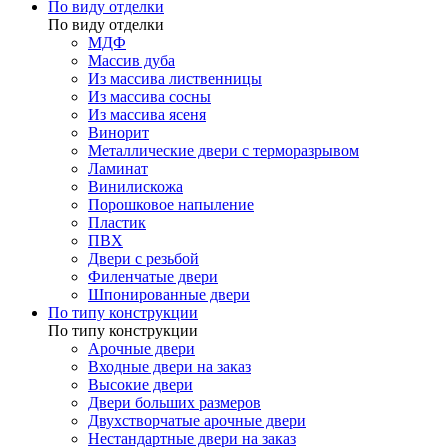
По виду отделки
По виду отделки
МДФ
Массив дуба
Из массива лиственницы
Из массива сосны
Из массива ясеня
Винорит
Металлические двери с терморазрывом
Ламинат
Винилискожа
Порошковое напыление
Пластик
ПВХ
Двери с резьбой
Филенчатые двери
Шпонированные двери
По типу конструкции
По типу конструкции
Арочные двери
Входные двери на заказ
Высокие двери
Двери больших размеров
Двухстворчатые арочные двери
Нестандартные двери на заказ