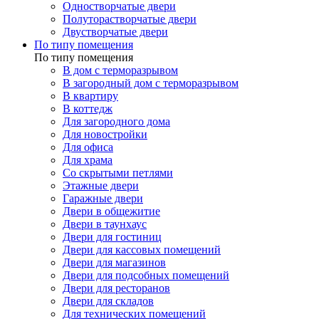
Одностворчатые двери
Полуторастворчатые двери
Двустворчатые двери
По типу помещения
По типу помещения
В дом с терморазрывом
В загородный дом с терморазрывом
В квартиру
В коттедж
Для загородного дома
Для новостройки
Для офиса
Для храма
Со скрытыми петлями
Этажные двери
Гаражные двери
Двери в общежитие
Двери в таунхаус
Двери для гостиниц
Двери для кассовых помещений
Двери для магазинов
Двери для подсобных помещений
Двери для ресторанов
Двери для складов
Для технических помещений