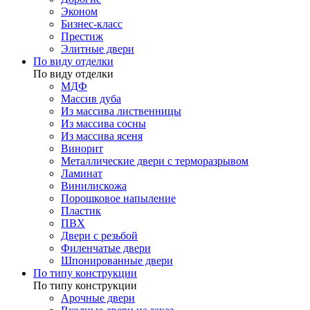
Эконом
Бизнес-класс
Престиж
Элитные двери
По виду отделки
По виду отделки
МДФ
Массив дуба
Из массива лиственницы
Из массива сосны
Из массива ясеня
Винорит
Металлические двери с терморазрывом
Ламинат
Винилискожа
Порошковое напыление
Пластик
ПВХ
Двери с резьбой
Филенчатые двери
Шпонированные двери
По типу конструкции
По типу конструкции
Арочные двери