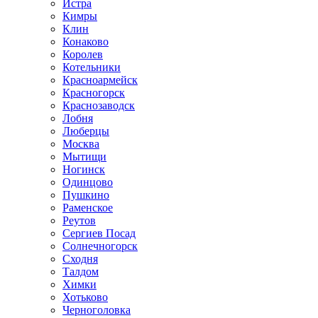
Истра
Кимры
Клин
Конаково
Королев
Котельники
Красноармейск
Красногорск
Краснозаводск
Лобня
Люберцы
Москва
Мытищи
Ногинск
Одинцово
Пушкино
Раменское
Реутов
Сергиев Посад
Солнечногорск
Сходня
Талдом
Химки
Хотьково
Черноголовка