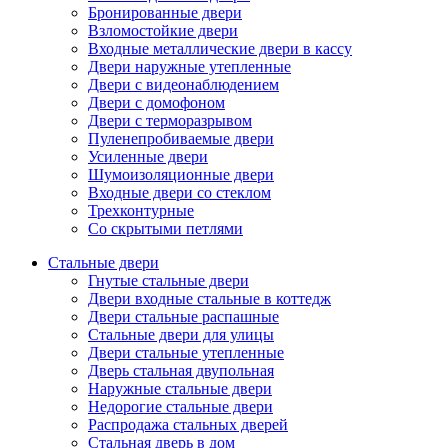
Бронированные двери
Взломостойкие двери
Входные металлические двери в кассу
Двери наружные утепленные
Двери с видеонаблюдением
Двери с домофоном
Двери с терморазрывом
Пуленепробиваемые двери
Усиленные двери
Шумоизоляционные двери
Входные двери со стеклом
Трехконтурные
Со скрытыми петлями
Стальные двери
Гнутые стальные двери
Двери входные стальные в коттедж
Двери стальные распашные
Стальные двери для улицы
Двери стальные утепленные
Дверь стальная двупольная
Наружные стальные двери
Недорогие стальные двери
Распродажа стальных дверей
Стальная дверь в дом