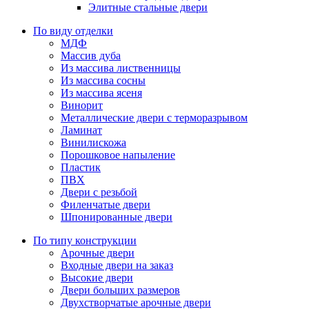
Элитные стальные двери
По виду отделки
МДФ
Массив дуба
Из массива лиственницы
Из массива сосны
Из массива ясеня
Винорит
Металлические двери с терморазрывом
Ламинат
Винилискожа
Порошковое напыление
Пластик
ПВХ
Двери с резьбой
Филенчатые двери
Шпонированные двери
По типу конструкции
Арочные двери
Входные двери на заказ
Высокие двери
Двери больших размеров
Двухстворчатые арочные двери