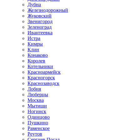
Дубна
Железнодорожный
Жуковский
Звенигород
Зеленоград
Ивантеевка
Истра
Кимры
Клин
Конаково
Королев
Котельники
Красноармейск
Красногорск
Краснозаводск
Лобня
Люберцы
Москва
Мытищи
Ногинск
Одинцово
Пушкино
Раменское
Реутов
Сергиев Посад