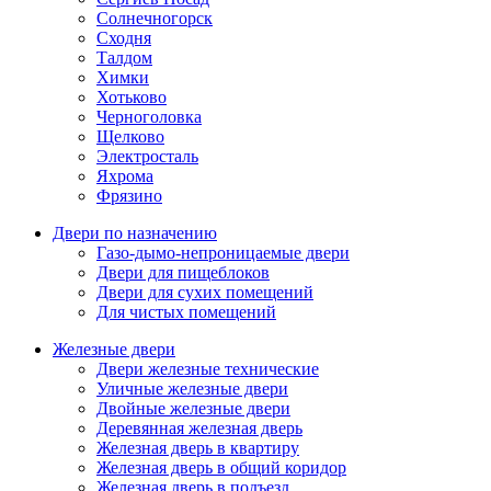
Солнечногорск
Сходня
Талдом
Химки
Хотьково
Черноголовка
Щелково
Электросталь
Яхрома
Фрязино
Двери по назначению
Газо-дымо-непроницаемые двери
Двери для пищеблоков
Двери для сухих помещений
Для чистых помещений
Железные двери
Двери железные технические
Уличные железные двери
Двойные железные двери
Деревянная железная дверь
Железная дверь в квартиру
Железная дверь в общий коридор
Железная дверь в подъезд