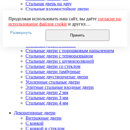
Стальная дверь на дачу
Стальные взломостойкие двери
Стальные входные двери в квартиру
Продолжая использовать наш сайт, вы даёте
согласие на
Стальные двери в подъезд
использование файлов cookie
и других
Стальные двери внутреннего открывания
пользовательских данных (включая IP-адрес, сведения о
Стальные двери массив
Развернуть
местоположении, устройстве, действиях на сайте и т. п.)
Стальные двери мдф
Принять
для функционирования сайта, проведения
Стальные двери с зеркалом
статистических исследований, ретаргетинга и
Стальные двери с ковкой
использования систем аналитики (например,
Стальные двери с порошковым напылением
Яндекс.Метрика), в соответствии с нашей
Политикой
Стальные двери с терморазрывом
обработки персональных данных.
Стальные двери с шумоизоляцией
Если вы не хотите, чтобы ваши данные обрабатывались,
Стальные двери со стеклом
настройте ограничения в браузере или покиньте сайт.
Стальные двери тамбурные
Стальные двустворчатые двери
Усиленные стальные двери
Элитные стальные входные двери
Стальные двери 2 мм
Стальные двери 3 мм
Стальные двери 4 мм
Декоративные двери
Витражные двери
С ковкой
С ковкой и стеклом