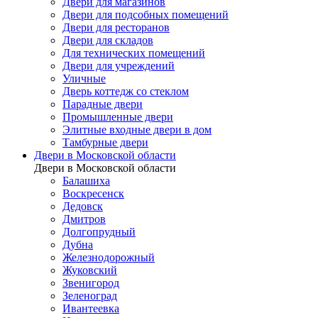
Двери для магазинов
Двери для подсобных помещений
Двери для ресторанов
Двери для складов
Для технических помещений
Двери для учреждений
Уличные
Дверь коттедж со стеклом
Парадные двери
Промышленные двери
Элитные входные двери в дом
Тамбурные двери
Двери в Московской области
Двери в Московской области
Балашиха
Воскресенск
Дедовск
Дмитров
Долгопрудный
Дубна
Железнодорожный
Жуковский
Звенигород
Зеленоград
Ивантеевка