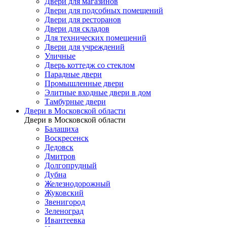
Двери для магазинов
Двери для подсобных помещений
Двери для ресторанов
Двери для складов
Для технических помещений
Двери для учреждений
Уличные
Дверь коттедж со стеклом
Парадные двери
Промышленные двери
Элитные входные двери в дом
Тамбурные двери
Двери в Московской области
Двери в Московской области
Балашиха
Воскресенск
Дедовск
Дмитров
Долгопрудный
Дубна
Железнодорожный
Жуковский
Звенигород
Зеленоград
Ивантеевка