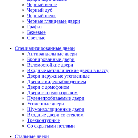
Черный венге
Черный дуб
Черный шелк
Черные глянцевые двери
Графит
Бежевые
Светлые
Специализированные двери
Антивандальные двери
Бронированные двери
Взломостойкие двери
Входные металлические двери в кассу
Двери наружные утепленные
Двери с видеонаблюдением
Двери с домофоном
Двери с терморазрывом
Пуленепробиваемые двери
Усиленные двери
Шумоизоляционные двери
Входные двери со стеклом
Трехконтурные
Со скрытыми петлями
Стальные двери