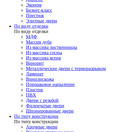
Эконом
Бизнес-класс
Престиж
Элитные двери
По виду отделки
По виду отделки
МДФ
Массив дуба
Из массива лиственницы
Из массива сосны
Из массива ясеня
Винорит
Металлические двери с терморазрывом
Ламинат
Винилискожа
Порошковое напыление
Пластик
ПВХ
Двери с резьбой
Филенчатые двери
Шпонированные двери
По типу конструкции
По типу конструкции
Арочные двери