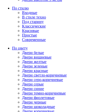
По стилю
Входные
В стиле техно
Под старину
Классические
Красивые
Простые
Современные
По цвету
Двери белые
Двери вишневые
Двери желтые
Двери зеленые
Двери красные
Двери светло-коричневые
Двери серо-коричневые
Двери серые
Двери синие
Двери темно-коричневые
Двери фиолетовые
Двери черные
Двери шоколадные
Двери коричневые