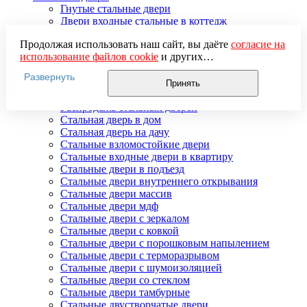
Гнутые стальные двери
Двери входные стальные в коттедж
Двери стальные распашные
Продолжая использовать наш сайт, вы даёте
согласие на
Стальные двери для улицы
использование файлов cookie
и других
Двери стальные утепленные
пользовательских данных (включая IP-адрес, сведения о
Дверь стальная двупольная
Развернуть
местоположении, устройстве, действиях на сайте и т. п.)
Наружные стальные двери
Принять
для функционирования сайта, проведения
Недорогие стальные двери
статистических исследований, ретаргетинга и
Распродажа стальных дверей
использования систем аналитики (например,
Стальная дверь в дом
Яндекс.Метрика), в соответствии с нашей
Политикой
Стальная дверь на дачу
обработки персональных данных.
Стальные взломостойкие двери
Если вы не хотите, чтобы ваши данные обрабатывались,
Стальные входные двери в квартиру
настройте ограничения в браузере или покиньте сайт.
Стальные двери в подъезд
Стальные двери внутреннего открывания
Стальные двери массив
Стальные двери мдф
Стальные двери с зеркалом
Стальные двери с ковкой
Стальные двери с порошковым напылением
Стальные двери с терморазрывом
Стальные двери с шумоизоляцией
Стальные двери со стеклом
Стальные двери тамбурные
Стальные двустворчатые двери