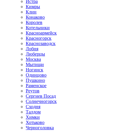
Истра
Кимры
Клин
Конаково
Королев
Котельники
Красноармейск
Красногорск
Краснозаводск
Лобня
Люберцы
Москва
Мытищи
Ногинск
Одинцово
Пушкино
Раменское
Реутов
Сергиев Посад
Солнечногорск
Сходня
Талдом
Химки
Хотьково
Черноголовка