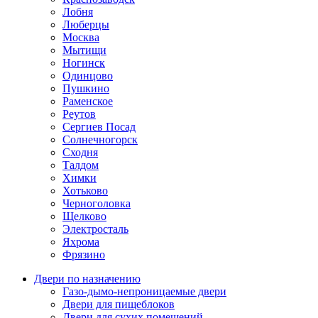
Лобня
Люберцы
Москва
Мытищи
Ногинск
Одинцово
Пушкино
Раменское
Реутов
Сергиев Посад
Солнечногорск
Сходня
Талдом
Химки
Хотьково
Черноголовка
Щелково
Электросталь
Яхрома
Фрязино
Двери по назначению
Газо-дымо-непроницаемые двери
Двери для пищеблоков
Двери для сухих помещений