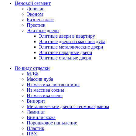
Ценовой сегмент
Дорогие
Эконом
Бизнес-класс
Престиж
Элитные двери
Элитные двери в квартиру
Элитные двери из массива дуба
Элитные металлические двери
Элитные парадные двери
Элитные стальные двери
По виду отделки
МДФ
Массив дуба
Из массива лиственницы
Из массива сосны
Из массива ясеня
Винорит
Металлические двери с терморазрывом
Ламинат
Винилискожа
Порошковое напыление
Пластик
ПВХ