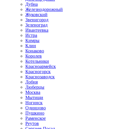
Дубна
Железнодорожный
Жуковский
Звенигород
Зеленоград
Ивантеевка
Истра
Кимры
Клин
Конаково
Королев
Котельники
Красноармейск
Красногорск
Краснозаводск
Лобня
Люберцы
Москва
Мытищи
Ногинск
Одинцово
Пушкино
Раменское
Реутов
Сергиев Посад