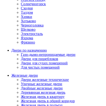
Солнечногорск
Сходня
Талдом
Химки
Хотьково
Черноголовка
Щелково
Электросталь
Яхрома
Фрязино
Двери по назначению
Газо-дымо-непроницаемые двери
Двери для пищеблоков
Двери для сухих помещений
Для чистых помещений
Железные двери
Двери железные технические
Уличные железные двери
Двойные железные двери
Деревянная железная дверь
Железная дверь в квартиру
Железная дверь в общий коридор
Железная дверь в подъезд