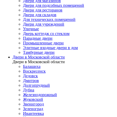
Двери для магазинов
Двери для подсобных помещений
Двери для ресторанов
Двери для складов
Для технических помещений
Двери для учреждений
Уличные
Дверь коттедж со стеклом
Парадные двери
Промышленные двери
Элитные входные двери в дом
Тамбурные двери
Двери в Московской области
Двери в Московской области
Балашиха
Воскресенск
Дедовск
Дмитров
Долгопрудный
Дубна
Железнодорожный
Жуковский
Звенигород
Зеленоград
Ивантеевка