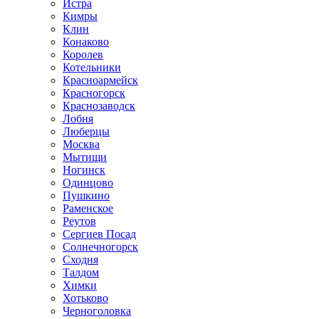
Истра
Кимры
Клин
Конаково
Королев
Котельники
Красноармейск
Красногорск
Краснозаводск
Лобня
Люберцы
Москва
Мытищи
Ногинск
Одинцово
Пушкино
Раменское
Реутов
Сергиев Посад
Солнечногорск
Сходня
Талдом
Химки
Хотьково
Черноголовка