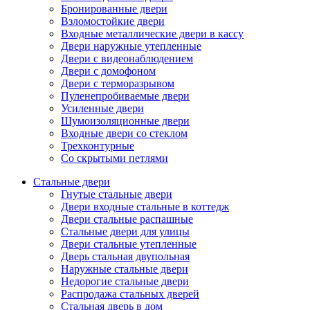
Бронированные двери
Взломостойкие двери
Входные металлические двери в кассу
Двери наружные утепленные
Двери с видеонаблюдением
Двери с домофоном
Двери с терморазрывом
Пуленепробиваемые двери
Усиленные двери
Шумоизоляционные двери
Входные двери со стеклом
Трехконтурные
Со скрытыми петлями
Стальные двери
Гнутые стальные двери
Двери входные стальные в коттедж
Двери стальные распашные
Стальные двери для улицы
Двери стальные утепленные
Дверь стальная двупольная
Наружные стальные двери
Недорогие стальные двери
Распродажа стальных дверей
Стальная дверь в дом