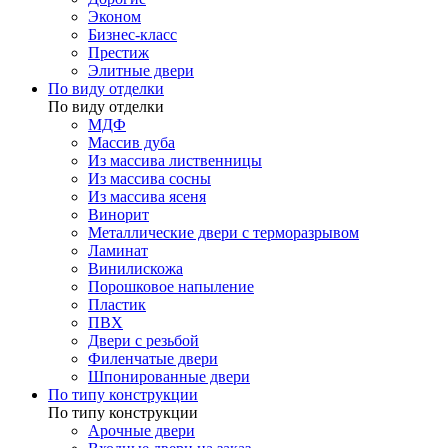
Эконом
Бизнес-класс
Престиж
Элитные двери
По виду отделки
По виду отделки
МДФ
Массив дуба
Из массива лиственницы
Из массива сосны
Из массива ясеня
Винорит
Металлические двери с терморазрывом
Ламинат
Винилискожа
Порошковое напыление
Пластик
ПВХ
Двери с резьбой
Филенчатые двери
Шпонированные двери
По типу конструкции
По типу конструкции
Арочные двери