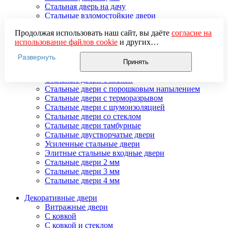
Стальная дверь на дачу
Стальные взломостойкие двери
Стальные входные двери в квартиру
Продолжая использовать наш сайт, вы даёте
согласие на
Стальные двери в подъезд
использование файлов cookie
и других
Стальные двери внутреннего открывания
пользовательских данных (включая IP-адрес, сведения о
Стальные двери массив
Развернуть
местоположении, устройстве, действиях на сайте и т. п.)
Стальные двери мдф
Принять
для функционирования сайта, проведения
Стальные двери с зеркалом
статистических исследований, ретаргетинга и
Стальные двери с ковкой
использования систем аналитики (например,
Стальные двери с порошковым напылением
Яндекс.Метрика), в соответствии с нашей
Политикой
Стальные двери с терморазрывом
обработки персональных данных.
Стальные двери с шумоизоляцией
Если вы не хотите, чтобы ваши данные обрабатывались,
Стальные двери со стеклом
настройте ограничения в браузере или покиньте сайт.
Стальные двери тамбурные
Стальные двустворчатые двери
Усиленные стальные двери
Элитные стальные входные двери
Стальные двери 2 мм
Стальные двери 3 мм
Стальные двери 4 мм
Декоративные двери
Витражные двери
С ковкой
С ковкой и стеклом