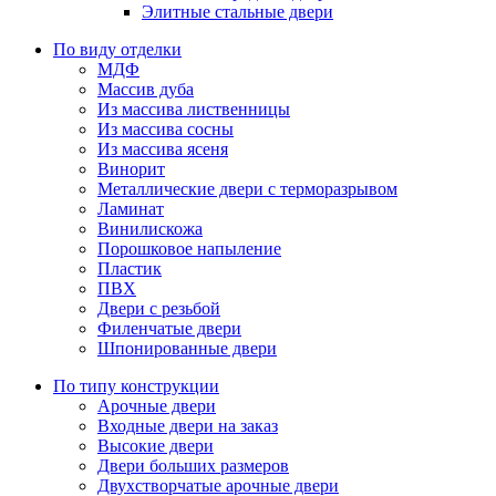
Элитные стальные двери
По виду отделки
МДФ
Массив дуба
Из массива лиственницы
Из массива сосны
Из массива ясеня
Винорит
Металлические двери с терморазрывом
Ламинат
Винилискожа
Порошковое напыление
Пластик
ПВХ
Двери с резьбой
Филенчатые двери
Шпонированные двери
По типу конструкции
Арочные двери
Входные двери на заказ
Высокие двери
Двери больших размеров
Двухстворчатые арочные двери