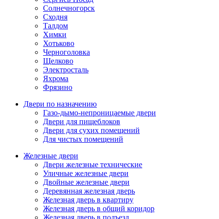
Солнечногорск
Сходня
Талдом
Химки
Хотьково
Черноголовка
Щелково
Электросталь
Яхрома
Фрязино
Двери по назначению
Газо-дымо-непроницаемые двери
Двери для пищеблоков
Двери для сухих помещений
Для чистых помещений
Железные двери
Двери железные технические
Уличные железные двери
Двойные железные двери
Деревянная железная дверь
Железная дверь в квартиру
Железная дверь в общий коридор
Железная дверь в подъезд