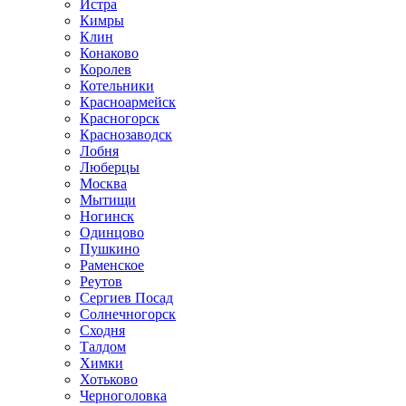
Истра
Кимры
Клин
Конаково
Королев
Котельники
Красноармейск
Красногорск
Краснозаводск
Лобня
Люберцы
Москва
Мытищи
Ногинск
Одинцово
Пушкино
Раменское
Реутов
Сергиев Посад
Солнечногорск
Сходня
Талдом
Химки
Хотьково
Черноголовка