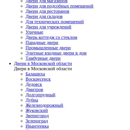
Двери для магазинов
Двери для подсобных помещений
Двери для ресторанов
Двери для складов
Для технических помещений
Двери для учреждений
Уличные
Дверь коттедж со стеклом
Парадные двери
Промышленные двери
Элитные входные двери в дом
Тамбурные двери
Двери в Московской области
Двери в Московской области
Балашиха
Воскресенск
Дедовск
Дмитров
Долгопрудный
Дубна
Железнодорожный
Жуковский
Звенигород
Зеленоград
Ивантеевка