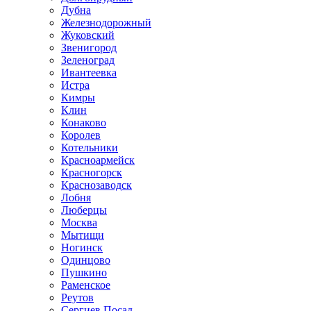
Дубна
Железнодорожный
Жуковский
Звенигород
Зеленоград
Ивантеевка
Истра
Кимры
Клин
Конаково
Королев
Котельники
Красноармейск
Красногорск
Краснозаводск
Лобня
Люберцы
Москва
Мытищи
Ногинск
Одинцово
Пушкино
Раменское
Реутов
Сергиев Посад