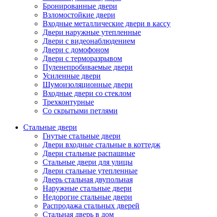
Бронированные двери
Взломостойкие двери
Входные металлические двери в кассу
Двери наружные утепленные
Двери с видеонаблюдением
Двери с домофоном
Двери с терморазрывом
Пуленепробиваемые двери
Усиленные двери
Шумоизоляционные двери
Входные двери со стеклом
Трехконтурные
Со скрытыми петлями
Стальные двери
Гнутые стальные двери
Двери входные стальные в коттедж
Двери стальные распашные
Стальные двери для улицы
Двери стальные утепленные
Дверь стальная двупольная
Наружные стальные двери
Недорогие стальные двери
Распродажа стальных дверей
Стальная дверь в дом