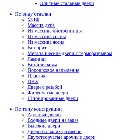
Элитные стальные двери
По виду отделки
МДФ
Массив дуба
Из массива лиственницы
Из массива сосны
Из массива ясеня
Винорит
Металлические двери с терморазрывом
Ламинат
Винилискожа
Порошковое напыление
Пластик
ПВХ
Двери с резьбой
Филенчатые двери
Шпонированные двери
По типу конструкции
Арочные двери
Входные двери на заказ
Высокие двери
Двери больших размеров
Двухстворчатые арочные двери