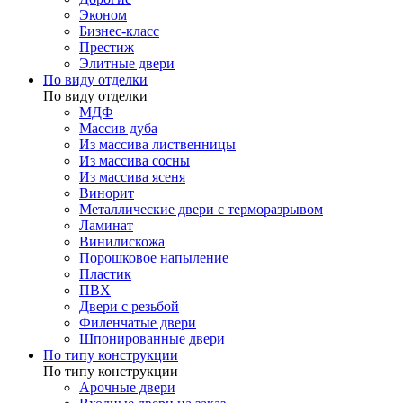
Эконом
Бизнес-класс
Престиж
Элитные двери
По виду отделки
По виду отделки
МДФ
Массив дуба
Из массива лиственницы
Из массива сосны
Из массива ясеня
Винорит
Металлические двери с терморазрывом
Ламинат
Винилискожа
Порошковое напыление
Пластик
ПВХ
Двери с резьбой
Филенчатые двери
Шпонированные двери
По типу конструкции
По типу конструкции
Арочные двери