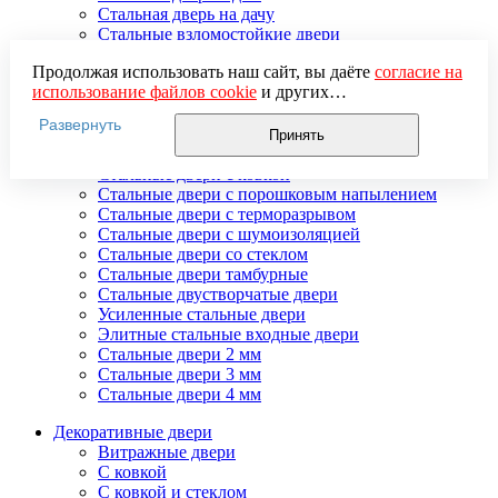
Стальная дверь на дачу
Стальные взломостойкие двери
Стальные входные двери в квартиру
Продолжая использовать наш сайт, вы даёте
согласие на
Стальные двери в подъезд
использование файлов cookie
и других
Стальные двери внутреннего открывания
пользовательских данных (включая IP-адрес, сведения о
Стальные двери массив
Развернуть
местоположении, устройстве, действиях на сайте и т. п.)
Стальные двери мдф
Принять
для функционирования сайта, проведения
Стальные двери с зеркалом
статистических исследований, ретаргетинга и
Стальные двери с ковкой
использования систем аналитики (например,
Стальные двери с порошковым напылением
Яндекс.Метрика), в соответствии с нашей
Политикой
Стальные двери с терморазрывом
обработки персональных данных.
Стальные двери с шумоизоляцией
Если вы не хотите, чтобы ваши данные обрабатывались,
Стальные двери со стеклом
настройте ограничения в браузере или покиньте сайт.
Стальные двери тамбурные
Стальные двустворчатые двери
Усиленные стальные двери
Элитные стальные входные двери
Стальные двери 2 мм
Стальные двери 3 мм
Стальные двери 4 мм
Декоративные двери
Витражные двери
С ковкой
С ковкой и стеклом