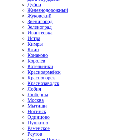
Дубна
Железнодорожный
Жуковский
Звенигород
Зеленоград
Ивантеевка
Истра
Кимры
Клин
Конаково
Королев
Котельники
Красноармейск
Красногорск
Краснозаводск
Лобня
Люберцы
Москва
Мытищи
Ногинск
Одинцово
Пушкино
Раменское
Реутов
Сергиев Посад