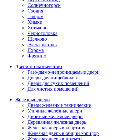
Солнечногорск
Сходня
Талдом
Химки
Хотьково
Черноголовка
Щелково
Электросталь
Яхрома
Фрязино
Двери по назначению
Газо-дымо-непроницаемые двери
Двери для пищеблоков
Двери для сухих помещений
Для чистых помещений
Железные двери
Двери железные технические
Уличные железные двери
Двойные железные двери
Деревянная железная дверь
Железная дверь в квартиру
Железная дверь в общий коридор
Железная дверь в подъезд