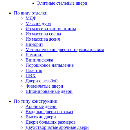
Элитные стальные двери
По виду отделки
МДФ
Массив дуба
Из массива лиственницы
Из массива сосны
Из массива ясеня
Винорит
Металлические двери с терморазрывом
Ламинат
Винилискожа
Порошковое напыление
Пластик
ПВХ
Двери с резьбой
Филенчатые двери
Шпонированные двери
По типу конструкции
Арочные двери
Входные двери на заказ
Высокие двери
Двери больших размеров
Двухстворчатые арочные двери