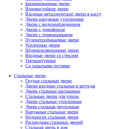
Бронированные двери
Взломостойкие двери
Входные металлические двери в кассу
Двери наружные утепленные
Двери с видеонаблюдением
Двери с домофоном
Двери с терморазрывом
Пуленепробиваемые двери
Усиленные двери
Шумоизоляционные двери
Входные двери со стеклом
Трехконтурные
Со скрытыми петлями
Стальные двери
Гнутые стальные двери
Двери входные стальные в коттедж
Двери стальные распашные
Стальные двери для улицы
Двери стальные утепленные
Дверь стальная двупольная
Наружные стальные двери
Недорогие стальные двери
Распродажа стальных дверей
Стальная дверь в дом