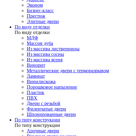
Эконом
Бизнес-класс
Престиж
Элитные двери
По виду отделки
По виду отделки
МДФ
Массив дуба
Из массива лиственницы
Из массива сосны
Из массива ясеня
Винорит
Металлические двери с терморазрывом
Ламинат
Винилискожа
Порошковое напыление
Пластик
ПВХ
Двери с резьбой
Филенчатые двери
Шпонированные двери
По типу конструкции
По типу конструкции
Арочные двери