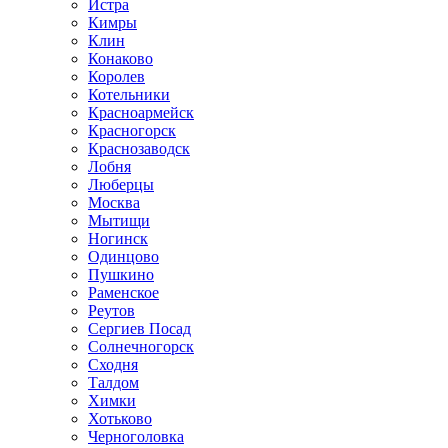
Истра
Кимры
Клин
Конаково
Королев
Котельники
Красноармейск
Красногорск
Краснозаводск
Лобня
Люберцы
Москва
Мытищи
Ногинск
Одинцово
Пушкино
Раменское
Реутов
Сергиев Посад
Солнечногорск
Сходня
Талдом
Химки
Хотьково
Черноголовка