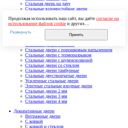
Стальная дверь на дачу
Стальные взломостойкие двери
Стальные входные двери в квартиру
Продолжая использовать наш сайт, вы даёте
согласие на
Стальные двери в подъезд
использование файлов cookie
и других
Стальные двери внутреннего открывания
пользовательских данных (включая IP-адрес, сведения о
Стальные двери массив
Развернуть
местоположении, устройстве, действиях на сайте и т. п.)
Стальные двери мдф
Принять
для функционирования сайта, проведения
Стальные двери с зеркалом
статистических исследований, ретаргетинга и
Стальные двери с ковкой
использования систем аналитики (например,
Стальные двери с порошковым напылением
Яндекс.Метрика), в соответствии с нашей
Политикой
Стальные двери с терморазрывом
обработки персональных данных.
Стальные двери с шумоизоляцией
Если вы не хотите, чтобы ваши данные обрабатывались,
Стальные двери со стеклом
настройте ограничения в браузере или покиньте сайт.
Стальные двери тамбурные
Стальные двустворчатые двери
Усиленные стальные двери
Элитные стальные входные двери
Стальные двери 2 мм
Стальные двери 3 мм
Стальные двери 4 мм
Декоративные двери
Витражные двери
С ковкой
С ковкой и стеклом