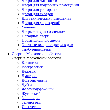
Двери для магазинов
Двери для подсобных помещений
Двери для ресторанов
Двери для складов
Для технических помещений
Двери для учреждений
Уличные
Дверь коттедж со стеклом
Парадные двери
Промышленные двери
Элитные входные двери в дом
Тамбурные двери
Двери в Московской области
Двери в Московской области
Балашиха
Воскресенск
Дедовск
Дмитров
Долгопрудный
Дубна
Железнодорожный
Жуковский
Звенигород
Зеленоград
Ивантеевка