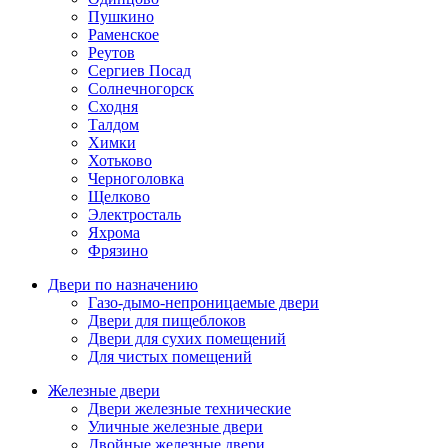
Пушкино
Раменское
Реутов
Сергиев Посад
Солнечногорск
Сходня
Талдом
Химки
Хотьково
Черноголовка
Щелково
Электросталь
Яхрома
Фрязино
Двери по назначению
Газо-дымо-непроницаемые двери
Двери для пищеблоков
Двери для сухих помещений
Для чистых помещений
Железные двери
Двери железные технические
Уличные железные двери
Двойные железные двери