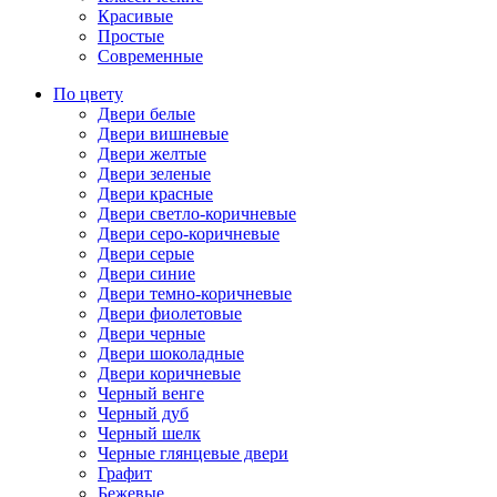
Красивые
Простые
Современные
По цвету
Двери белые
Двери вишневые
Двери желтые
Двери зеленые
Двери красные
Двери светло-коричневые
Двери серо-коричневые
Двери серые
Двери синие
Двери темно-коричневые
Двери фиолетовые
Двери черные
Двери шоколадные
Двери коричневые
Черный венге
Черный дуб
Черный шелк
Черные глянцевые двери
Графит
Бежевые