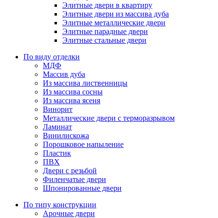
Элитные двери в квартиру
Элитные двери из массива дуба
Элитные металлические двери
Элитные парадные двери
Элитные стальные двери
По виду отделки
МДФ
Массив дуба
Из массива лиственницы
Из массива сосны
Из массива ясеня
Винорит
Металлические двери с терморазрывом
Ламинат
Винилискожа
Порошковое напыление
Пластик
ПВХ
Двери с резьбой
Филенчатые двери
Шпонированные двери
По типу конструкции
Арочные двери