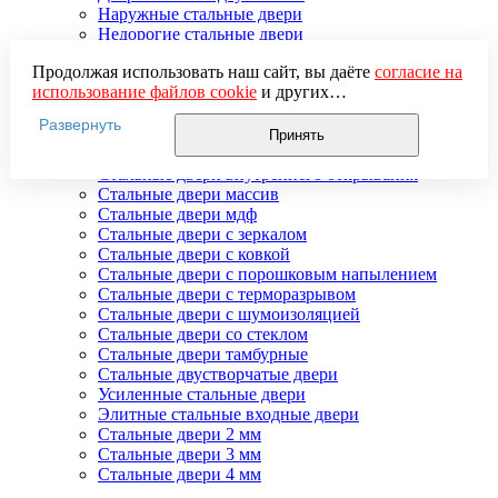
Наружные стальные двери
Недорогие стальные двери
Распродажа стальных дверей
Продолжая использовать наш сайт, вы даёте
согласие на
Стальная дверь в дом
использование файлов cookie
и других
Стальная дверь на дачу
пользовательских данных (включая IP-адрес, сведения о
Стальные взломостойкие двери
Развернуть
местоположении, устройстве, действиях на сайте и т. п.)
Стальные входные двери в квартиру
Принять
для функционирования сайта, проведения
Стальные двери в подъезд
статистических исследований, ретаргетинга и
Стальные двери внутреннего открывания
использования систем аналитики (например,
Стальные двери массив
Яндекс.Метрика), в соответствии с нашей
Политикой
Стальные двери мдф
обработки персональных данных.
Стальные двери с зеркалом
Если вы не хотите, чтобы ваши данные обрабатывались,
Стальные двери с ковкой
настройте ограничения в браузере или покиньте сайт.
Стальные двери с порошковым напылением
Стальные двери с терморазрывом
Стальные двери с шумоизоляцией
Стальные двери со стеклом
Стальные двери тамбурные
Стальные двустворчатые двери
Усиленные стальные двери
Элитные стальные входные двери
Стальные двери 2 мм
Стальные двери 3 мм
Стальные двери 4 мм