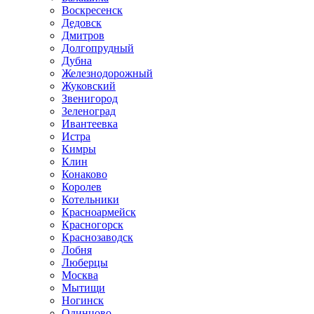
Воскресенск
Дедовск
Дмитров
Долгопрудный
Дубна
Железнодорожный
Жуковский
Звенигород
Зеленоград
Ивантеевка
Истра
Кимры
Клин
Конаково
Королев
Котельники
Красноармейск
Красногорск
Краснозаводск
Лобня
Люберцы
Москва
Мытищи
Ногинск
Одинцово