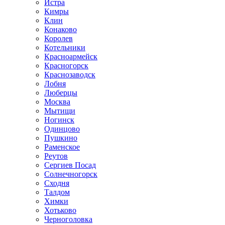
Истра
Кимры
Клин
Конаково
Королев
Котельники
Красноармейск
Красногорск
Краснозаводск
Лобня
Люберцы
Москва
Мытищи
Ногинск
Одинцово
Пушкино
Раменское
Реутов
Сергиев Посад
Солнечногорск
Сходня
Талдом
Химки
Хотьково
Черноголовка