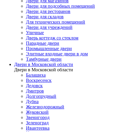
Двери для магазинов
Двери для подсобных помещений
Двери для ресторанов
Двери для складов
Для технических помещений
Двери для учреждений
Уличные
Дверь коттедж со стеклом
Парадные двери
Промышленные двери
Элитные входные двери в дом
Тамбурные двери
Двери в Московской области
Двери в Московской области
Балашиха
Воскресенск
Дедовск
Дмитров
Долгопрудный
Дубна
Железнодорожный
Жуковский
Звенигород
Зеленоград
Ивантеевка