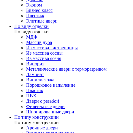
Эконом
Бизнес-класс
Престиж
Элитные двери
По виду отделки
По виду отделки
МДФ
Массив дуба
Из массива лиственницы
Из массива сосны
Из массива ясеня
Винорит
Металлические двери с терморазрывом
Ламинат
Винилискожа
Порошковое напыление
Пластик
ПВХ
Двери с резьбой
Филенчатые двери
Шпонированные двери
По типу конструкции
По типу конструкции
Арочные двери