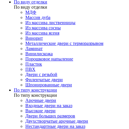
По виду отделки
По виду отделки
МДФ
Массив дуба
Из массива лиственницы
Из массива сосны
Из массива ясеня
Винорит
Металлические двери с терморазрывом
Ламинат
Винилискожа
Порошковое напыление
Пластик
ПВХ
Двери с резьбой
Филенчатые двери
Шпонированные двери
По типу конструкции
По типу конструкции
Арочные двери
Входные двери на заказ
Высокие двери
Двери больших размеров
Двухстворчатые арочные двери
Нестандартные двери на заказ