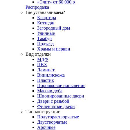
«Элит» от 60 000 р
Распродажа
Где устанавливаем?
Квартира
Коттедж
Загородный дом
Уличные
Тамбур
Подъезд
Храмы и церкви
Вид отделки
МДФ
ПВХ
Ламинат
Винилискожа
Пластик
Порошковое напыление
Массив дуба
Шпонированные двери
Двери с резьбой
Филенчатые двери
Тип конструкции
Полуторастворчатые
Двустворчатые
Арочные