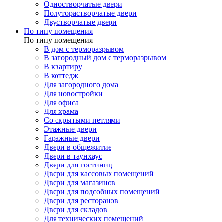
Одностворчатые двери
Полуторастворчатые двери
Двустворчатые двери
По типу помещения
По типу помещения
В дом с терморазрывом
В загородный дом с терморазрывом
В квартиру
В коттедж
Для загородного дома
Для новостройки
Для офиса
Для храма
Со скрытыми петлями
Этажные двери
Гаражные двери
Двери в общежитие
Двери в таунхаус
Двери для гостиниц
Двери для кассовых помещений
Двери для магазинов
Двери для подсобных помещений
Двери для ресторанов
Двери для складов
Для технических помещений