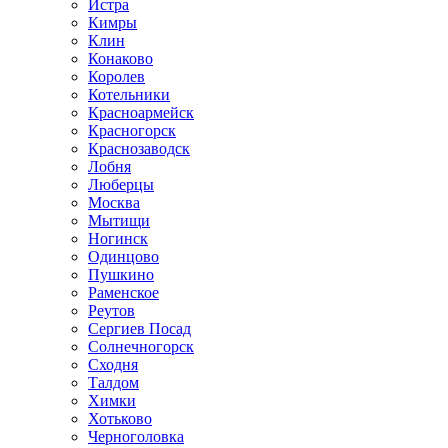
Истра
Кимры
Клин
Конаково
Королев
Котельники
Красноармейск
Красногорск
Краснозаводск
Лобня
Люберцы
Москва
Мытищи
Ногинск
Одинцово
Пушкино
Раменское
Реутов
Сергиев Посад
Солнечногорск
Сходня
Талдом
Химки
Хотьково
Черноголовка