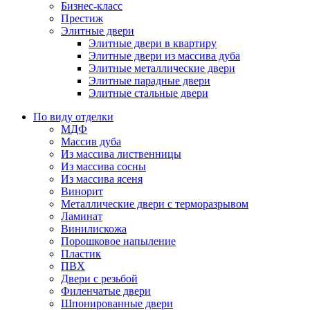
Бизнес-класс
Престиж
Элитные двери
Элитные двери в квартиру
Элитные двери из массива дуба
Элитные металлические двери
Элитные парадные двери
Элитные стальные двери
По виду отделки
МДФ
Массив дуба
Из массива лиственницы
Из массива сосны
Из массива ясеня
Винорит
Металлические двери с терморазрывом
Ламинат
Винилискожа
Порошковое напыление
Пластик
ПВХ
Двери с резьбой
Филенчатые двери
Шпонированные двери