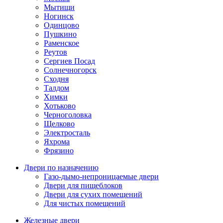
Мытищи
Ногинск
Одинцово
Пушкино
Раменское
Реутов
Сергиев Посад
Солнечногорск
Сходня
Талдом
Химки
Хотьково
Черноголовка
Щелково
Электросталь
Яхрома
Фрязино
Двери по назначению
Газо-дымо-непроницаемые двери
Двери для пищеблоков
Двери для сухих помещений
Для чистых помещений
Железные двери