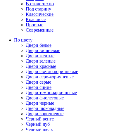
В стиле техно
Под старину
Классические
Красивые
Простые
Современные
По цвету
Двери белые
Двери вишневые
Двери желтые
Двери зеленые
Двери красные
Двери светло-коричневые
Двери серо-коричневые
Двери серые
Двери синие
Двери темно-коричневые
Двери фиолетовые
Двери черные
Двери шоколадные
Двери коричневые
Черный венге
Черный дуб
Черный шелк