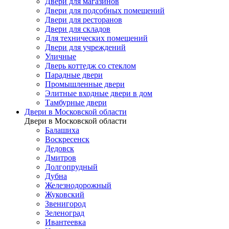
Двери для магазинов
Двери для подсобных помещений
Двери для ресторанов
Двери для складов
Для технических помещений
Двери для учреждений
Уличные
Дверь коттедж со стеклом
Парадные двери
Промышленные двери
Элитные входные двери в дом
Тамбурные двери
Двери в Московской области
Двери в Московской области
Балашиха
Воскресенск
Дедовск
Дмитров
Долгопрудный
Дубна
Железнодорожный
Жуковский
Звенигород
Зеленоград
Ивантеевка