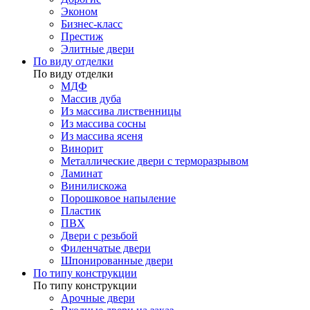
Эконом
Бизнес-класс
Престиж
Элитные двери
По виду отделки
По виду отделки
МДФ
Массив дуба
Из массива лиственницы
Из массива сосны
Из массива ясеня
Винорит
Металлические двери с терморазрывом
Ламинат
Винилискожа
Порошковое напыление
Пластик
ПВХ
Двери с резьбой
Филенчатые двери
Шпонированные двери
По типу конструкции
По типу конструкции
Арочные двери