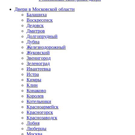
Двери в Московской области
Балашиха
Воскресенск
Дедовск
Дмитров
Долгопрудный
Дубна
Железнодорожный
Жуковский
Звенигород
Зеленоград
Ивантеевка
Истра
Кимры
Клин
Конаково
Королев
Котельники
Красноармейск
Красногорск
Краснозаводск
Лобня
Люберцы
Москва