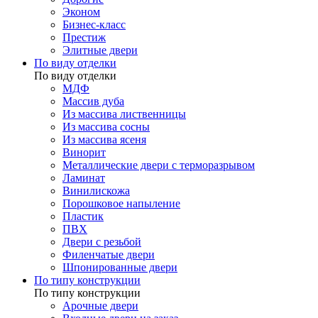
Эконом
Бизнес-класс
Престиж
Элитные двери
По виду отделки
По виду отделки
МДФ
Массив дуба
Из массива лиственницы
Из массива сосны
Из массива ясеня
Винорит
Металлические двери с терморазрывом
Ламинат
Винилискожа
Порошковое напыление
Пластик
ПВХ
Двери с резьбой
Филенчатые двери
Шпонированные двери
По типу конструкции
По типу конструкции
Арочные двери