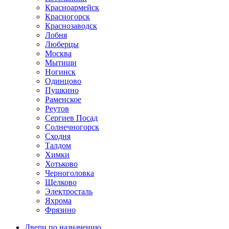
Красноармейск
Красногорск
Краснозаводск
Лобня
Люберцы
Москва
Мытищи
Ногинск
Одинцово
Пушкино
Раменское
Реутов
Сергиев Посад
Солнечногорск
Сходня
Талдом
Химки
Хотьково
Черноголовка
Щелково
Электросталь
Яхрома
Фрязино
Двери по назначению