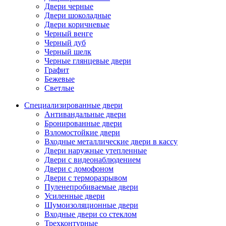
Двери черные
Двери шоколадные
Двери коричневые
Черный венге
Черный дуб
Черный шелк
Черные глянцевые двери
Графит
Бежевые
Светлые
Специализированные двери
Антивандальные двери
Бронированные двери
Взломостойкие двери
Входные металлические двери в кассу
Двери наружные утепленные
Двери с видеонаблюдением
Двери с домофоном
Двери с терморазрывом
Пуленепробиваемые двери
Усиленные двери
Шумоизоляционные двери
Входные двери со стеклом
Трехконтурные