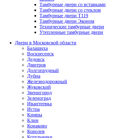
Тамбурные двери со вставками
Тамбурные двери со стеклом
Тамбурные двери Т119
Тамбурные двери Эконом
Технические тамбурные двери
Утепленные тамбурные двери
Двери в Московской области
Балашиха
Воскресенск
Дедовск
Дмитров
Долгопрудный
Дубна
Железнодорожный
Жуковский
Звенигород
Зеленоград
Ивантеевка
Истра
Кимры
Клин
Конаково
Королев
Котельники