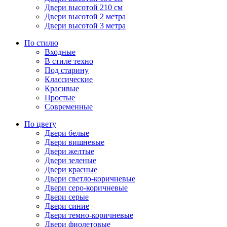
Двери высотой 210 см
Двери высотой 2 метра
Двери высотой 3 метра
По стилю
Входные
В стиле техно
Под старину
Классические
Красивые
Простые
Современные
По цвету
Двери белые
Двери вишневые
Двери желтые
Двери зеленые
Двери красные
Двери светло-коричневые
Двери серо-коричневые
Двери серые
Двери синие
Двери темно-коричневые
Двери фиолетовые