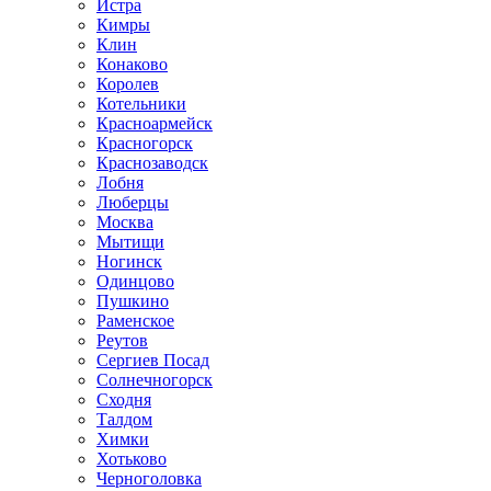
Истра
Кимры
Клин
Конаково
Королев
Котельники
Красноармейск
Красногорск
Краснозаводск
Лобня
Люберцы
Москва
Мытищи
Ногинск
Одинцово
Пушкино
Раменское
Реутов
Сергиев Посад
Солнечногорск
Сходня
Талдом
Химки
Хотьково
Черноголовка