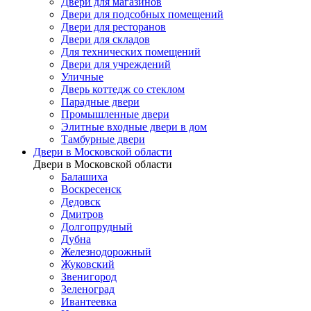
Двери для магазинов
Двери для подсобных помещений
Двери для ресторанов
Двери для складов
Для технических помещений
Двери для учреждений
Уличные
Дверь коттедж со стеклом
Парадные двери
Промышленные двери
Элитные входные двери в дом
Тамбурные двери
Двери в Московской области
Двери в Московской области
Балашиха
Воскресенск
Дедовск
Дмитров
Долгопрудный
Дубна
Железнодорожный
Жуковский
Звенигород
Зеленоград
Ивантеевка