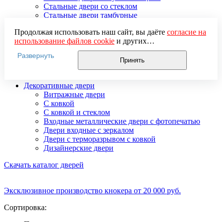
Стальные двери со стеклом
Стальные двери тамбурные
Стальные двустворчатые двери
Продолжая использовать наш сайт, вы даёте
согласие на
Усиленные стальные двери
использование файлов cookie
и других
Элитные стальные входные двери
пользовательских данных (включая IP-адрес, сведения о
Стальные двери 2 мм
Развернуть
местоположении, устройстве, действиях на сайте и т. п.)
Стальные двери 3 мм
Принять
для функционирования сайта, проведения
Стальные двери 4 мм
статистических исследований, ретаргетинга и
Декоративные двери
использования систем аналитики (например,
Витражные двери
Яндекс.Метрика), в соответствии с нашей
Политикой
С ковкой
обработки персональных данных.
С ковкой и стеклом
Если вы не хотите, чтобы ваши данные обрабатывались,
Входные металлические двери с фотопечатью
настройте ограничения в браузере или покиньте сайт.
Двери входные с зеркалом
Двери с терморазрывом с ковкой
Дизайнерские двери
Скачать каталог дверей
Эксклюзивное производство кнокера от 20 000 руб.
Сортировка: