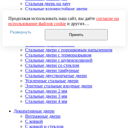
Стальная дверь на дачу
Стальные взломостойкие двери
Стальные входные двери в квартиру
Продолжая использовать наш сайт, вы даёте
согласие на
Стальные двери в подъезд
использование файлов cookie
и других
Стальные двери внутреннего открывания
пользовательских данных (включая IP-адрес, сведения о
Стальные двери массив
Развернуть
местоположении, устройстве, действиях на сайте и т. п.)
Стальные двери мдф
Принять
для функционирования сайта, проведения
Стальные двери с зеркалом
статистических исследований, ретаргетинга и
Стальные двери с ковкой
использования систем аналитики (например,
Стальные двери с порошковым напылением
Яндекс.Метрика), в соответствии с нашей
Политикой
Стальные двери с терморазрывом
обработки персональных данных.
Стальные двери с шумоизоляцией
Если вы не хотите, чтобы ваши данные обрабатывались,
Стальные двери со стеклом
настройте ограничения в браузере или покиньте сайт.
Стальные двери тамбурные
Стальные двустворчатые двери
Усиленные стальные двери
Элитные стальные входные двери
Стальные двери 2 мм
Стальные двери 3 мм
Стальные двери 4 мм
Декоративные двери
Витражные двери
С ковкой
С ковкой и стеклом