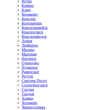
Истра
Кимры
Клин
Конаково
Королев
Котельники
Красноармейск
Красногорск
Краснозаводск
Лобня
Люберцы
Москва
Мытищи
Ногинск
Одинцово
Пушкино
Раменское
Реутов
Сергиев Посад
Солнечногорск
Сходня
Талдом
Химки
Хотьково
Черноголовка