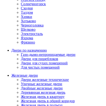
Солнечногорск
Сходня
Талдом
Химки
Хотьково
Черноголовка
Щелково
Электросталь
Яхрома
Фрязино
Двери по назначению
Газо-дымо-непроницаемые двери
Двери для пищеблоков
Двери для сухих помещений
Для чистых помещений
Железные двери
Двери железные технические
Уличные железные двери
Двойные железные двери
Деревянная железная дверь
Железная дверь в квартиру
Железная дверь в общий коридор
Железная дверь в подъезд