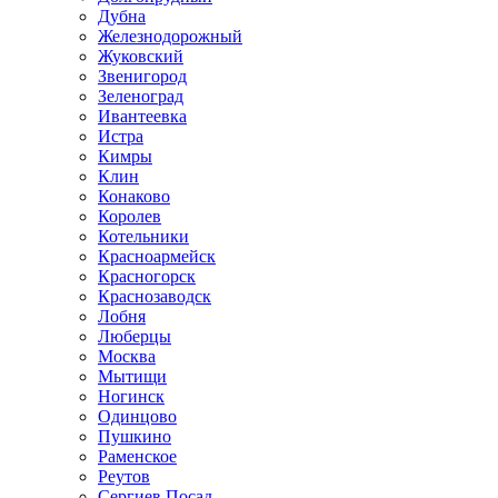
Дубна
Железнодорожный
Жуковский
Звенигород
Зеленоград
Ивантеевка
Истра
Кимры
Клин
Конаково
Королев
Котельники
Красноармейск
Красногорск
Краснозаводск
Лобня
Люберцы
Москва
Мытищи
Ногинск
Одинцово
Пушкино
Раменское
Реутов
Сергиев Посад