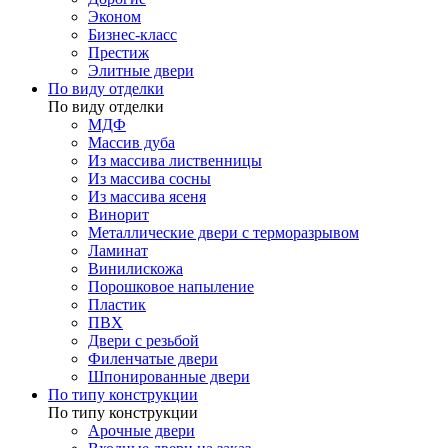
Эконом
Бизнес-класс
Престиж
Элитные двери
По виду отделки
По виду отделки
МДФ
Массив дуба
Из массива лиственницы
Из массива сосны
Из массива ясеня
Винорит
Металлические двери с терморазрывом
Ламинат
Винилискожа
Порошковое напыление
Пластик
ПВХ
Двери с резьбой
Филенчатые двери
Шпонированные двери
По типу конструкции
По типу конструкции
Арочные двери