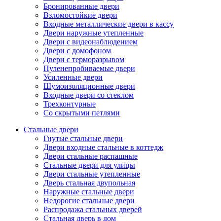
Бронированные двери
Взломостойкие двери
Входные металлические двери в кассу
Двери наружные утепленные
Двери с видеонаблюдением
Двери с домофоном
Двери с терморазрывом
Пуленепробиваемые двери
Усиленные двери
Шумоизоляционные двери
Входные двери со стеклом
Трехконтурные
Со скрытыми петлями
Стальные двери
Гнутые стальные двери
Двери входные стальные в коттедж
Двери стальные распашные
Стальные двери для улицы
Двери стальные утепленные
Дверь стальная двупольная
Наружные стальные двери
Недорогие стальные двери
Распродажа стальных дверей
Стальная дверь в дом