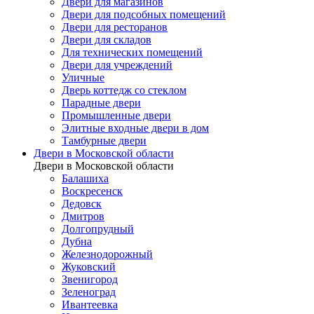
Двери для магазинов
Двери для подсобных помещений
Двери для ресторанов
Двери для складов
Для технических помещений
Двери для учреждений
Уличные
Дверь коттедж со стеклом
Парадные двери
Промышленные двери
Элитные входные двери в дом
Тамбурные двери
Двери в Московской области
Двери в Московской области
Балашиха
Воскресенск
Дедовск
Дмитров
Долгопрудный
Дубна
Железнодорожный
Жуковский
Звенигород
Зеленоград
Ивантеевка