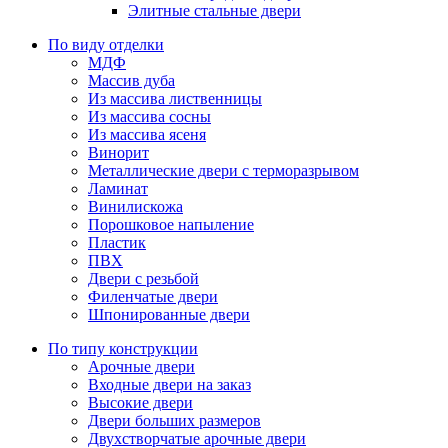
Элитные стальные двери
По виду отделки
МДФ
Массив дуба
Из массива лиственницы
Из массива сосны
Из массива ясеня
Винорит
Металлические двери с терморазрывом
Ламинат
Винилискожа
Порошковое напыление
Пластик
ПВХ
Двери с резьбой
Филенчатые двери
Шпонированные двери
По типу конструкции
Арочные двери
Входные двери на заказ
Высокие двери
Двери больших размеров
Двухстворчатые арочные двери