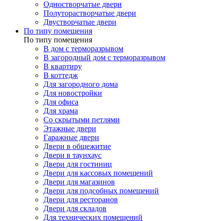
Одностворчатые двери
Полуторастворчатые двери
Двустворчатые двери
По типу помещения
По типу помещения
В дом с терморазрывом
В загородный дом с терморазрывом
В квартиру
В коттедж
Для загородного дома
Для новостройки
Для офиса
Для храма
Со скрытыми петлями
Этажные двери
Гаражные двери
Двери в общежитие
Двери в таунхаус
Двери для гостиниц
Двери для кассовых помещений
Двери для магазинов
Двери для подсобных помещений
Двери для ресторанов
Двери для складов
Для технических помещений