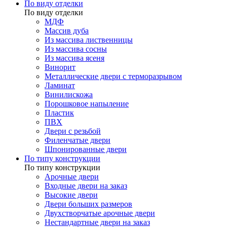
По виду отделки
По виду отделки
МДФ
Массив дуба
Из массива лиственницы
Из массива сосны
Из массива ясеня
Винорит
Металлические двери с терморазрывом
Ламинат
Винилискожа
Порошковое напыление
Пластик
ПВХ
Двери с резьбой
Филенчатые двери
Шпонированные двери
По типу конструкции
По типу конструкции
Арочные двери
Входные двери на заказ
Высокие двери
Двери больших размеров
Двухстворчатые арочные двери
Нестандартные двери на заказ