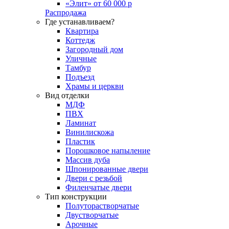
«Элит» от 60 000 р
Распродажа
Где устанавливаем?
Квартира
Коттедж
Загородный дом
Уличные
Тамбур
Подъезд
Храмы и церкви
Вид отделки
МДФ
ПВХ
Ламинат
Винилискожа
Пластик
Порошковое напыление
Массив дуба
Шпонированные двери
Двери с резьбой
Филенчатые двери
Тип конструкции
Полуторастворчатые
Двустворчатые
Арочные