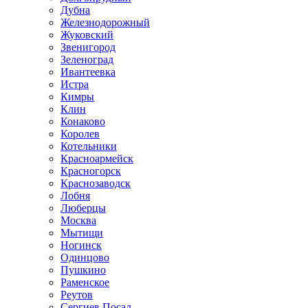
Дубна
Железнодорожный
Жуковский
Звенигород
Зеленоград
Ивантеевка
Истра
Кимры
Клин
Конаково
Королев
Котельники
Красноармейск
Красногорск
Краснозаводск
Лобня
Люберцы
Москва
Мытищи
Ногинск
Одинцово
Пушкино
Раменское
Реутов
Сергиев Посад