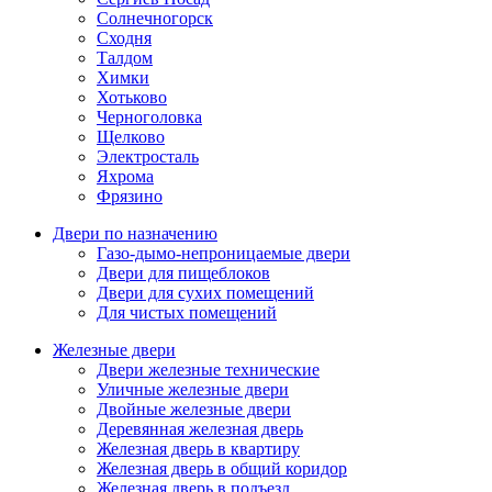
Солнечногорск
Сходня
Талдом
Химки
Хотьково
Черноголовка
Щелково
Электросталь
Яхрома
Фрязино
Двери по назначению
Газо-дымо-непроницаемые двери
Двери для пищеблоков
Двери для сухих помещений
Для чистых помещений
Железные двери
Двери железные технические
Уличные железные двери
Двойные железные двери
Деревянная железная дверь
Железная дверь в квартиру
Железная дверь в общий коридор
Железная дверь в подъезд