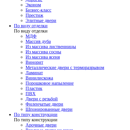
Эконом
Бизнес-класс
Престиж
Элитные двери
По виду отделки
По виду отделки
МДФ
Массив дуба
Из массива лиственницы
Из массива сосны
Из массива ясеня
Винорит
Металлические двери с терморазрывом
Ламинат
Винилискожа
Порошковое напыление
Пластик
ПВХ
Двери с резьбой
Филенчатые двери
Шпонированные двери
По типу конструкции
По типу конструкции
Арочные двери