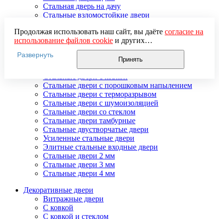
Стальная дверь на дачу
Стальные взломостойкие двери
Стальные входные двери в квартиру
Продолжая использовать наш сайт, вы даёте
согласие на
Стальные двери в подъезд
использование файлов cookie
и других
Стальные двери внутреннего открывания
пользовательских данных (включая IP-адрес, сведения о
Стальные двери массив
Развернуть
местоположении, устройстве, действиях на сайте и т. п.)
Стальные двери мдф
Принять
для функционирования сайта, проведения
Стальные двери с зеркалом
статистических исследований, ретаргетинга и
Стальные двери с ковкой
использования систем аналитики (например,
Стальные двери с порошковым напылением
Яндекс.Метрика), в соответствии с нашей
Политикой
Стальные двери с терморазрывом
обработки персональных данных.
Стальные двери с шумоизоляцией
Если вы не хотите, чтобы ваши данные обрабатывались,
Стальные двери со стеклом
настройте ограничения в браузере или покиньте сайт.
Стальные двери тамбурные
Стальные двустворчатые двери
Усиленные стальные двери
Элитные стальные входные двери
Стальные двери 2 мм
Стальные двери 3 мм
Стальные двери 4 мм
Декоративные двери
Витражные двери
С ковкой
С ковкой и стеклом