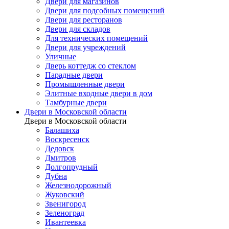
Двери для магазинов
Двери для подсобных помещений
Двери для ресторанов
Двери для складов
Для технических помещений
Двери для учреждений
Уличные
Дверь коттедж со стеклом
Парадные двери
Промышленные двери
Элитные входные двери в дом
Тамбурные двери
Двери в Московской области
Двери в Московской области
Балашиха
Воскресенск
Дедовск
Дмитров
Долгопрудный
Дубна
Железнодорожный
Жуковский
Звенигород
Зеленоград
Ивантеевка