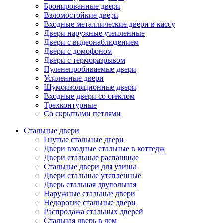
Бронированные двери
Взломостойкие двери
Входные металлические двери в кассу
Двери наружные утепленные
Двери с видеонаблюдением
Двери с домофоном
Двери с терморазрывом
Пуленепробиваемые двери
Усиленные двери
Шумоизоляционные двери
Входные двери со стеклом
Трехконтурные
Со скрытыми петлями
Стальные двери
Гнутые стальные двери
Двери входные стальные в коттедж
Двери стальные распашные
Стальные двери для улицы
Двери стальные утепленные
Дверь стальная двупольная
Наружные стальные двери
Недорогие стальные двери
Распродажа стальных дверей
Стальная дверь в дом