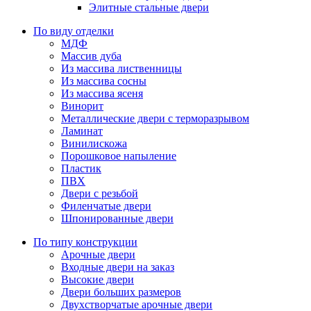
Элитные стальные двери
По виду отделки
МДФ
Массив дуба
Из массива лиственницы
Из массива сосны
Из массива ясеня
Винорит
Металлические двери с терморазрывом
Ламинат
Винилискожа
Порошковое напыление
Пластик
ПВХ
Двери с резьбой
Филенчатые двери
Шпонированные двери
По типу конструкции
Арочные двери
Входные двери на заказ
Высокие двери
Двери больших размеров
Двухстворчатые арочные двери