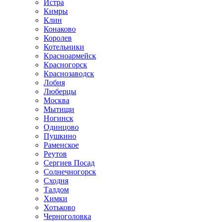
Истра
Кимры
Клин
Конаково
Королев
Котельники
Красноармейск
Красногорск
Краснозаводск
Лобня
Люберцы
Москва
Мытищи
Ногинск
Одинцово
Пушкино
Раменское
Реутов
Сергиев Посад
Солнечногорск
Сходня
Талдом
Химки
Хотьково
Черноголовка