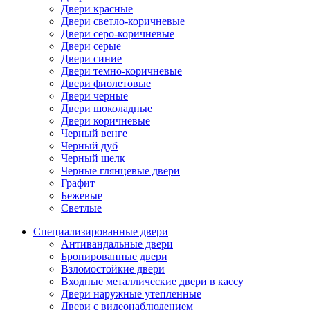
Двери красные
Двери светло-коричневые
Двери серо-коричневые
Двери серые
Двери синие
Двери темно-коричневые
Двери фиолетовые
Двери черные
Двери шоколадные
Двери коричневые
Черный венге
Черный дуб
Черный шелк
Черные глянцевые двери
Графит
Бежевые
Светлые
Специализированные двери
Антивандальные двери
Бронированные двери
Взломостойкие двери
Входные металлические двери в кассу
Двери наружные утепленные
Двери с видеонаблюдением