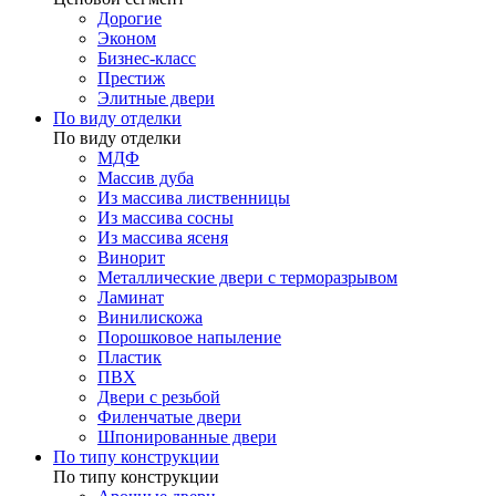
Дорогие
Эконом
Бизнес-класс
Престиж
Элитные двери
По виду отделки
По виду отделки
МДФ
Массив дуба
Из массива лиственницы
Из массива сосны
Из массива ясеня
Винорит
Металлические двери с терморазрывом
Ламинат
Винилискожа
Порошковое напыление
Пластик
ПВХ
Двери с резьбой
Филенчатые двери
Шпонированные двери
По типу конструкции
По типу конструкции