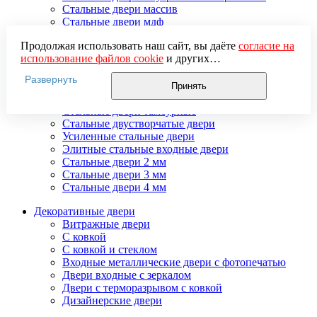
Стальные двери массив
Стальные двери мдф
Стальные двери с зеркалом
Продолжая использовать наш сайт, вы даёте
согласие на
Стальные двери с ковкой
использование файлов cookie
и других
Стальные двери с порошковым напылением
пользовательских данных (включая IP-адрес, сведения о
Стальные двери с терморазрывом
Развернуть
местоположении, устройстве, действиях на сайте и т. п.)
Стальные двери с шумоизоляцией
Принять
для функционирования сайта, проведения
Стальные двери со стеклом
статистических исследований, ретаргетинга и
Стальные двери тамбурные
использования систем аналитики (например,
Стальные двустворчатые двери
Яндекс.Метрика), в соответствии с нашей
Политикой
Усиленные стальные двери
обработки персональных данных.
Элитные стальные входные двери
Если вы не хотите, чтобы ваши данные обрабатывались,
Стальные двери 2 мм
настройте ограничения в браузере или покиньте сайт.
Стальные двери 3 мм
Стальные двери 4 мм
Декоративные двери
Витражные двери
С ковкой
С ковкой и стеклом
Входные металлические двери с фотопечатью
Двери входные с зеркалом
Двери с терморазрывом с ковкой
Дизайнерские двери