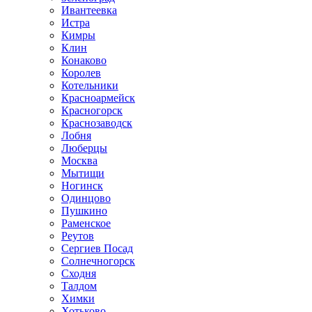
Ивантеевка
Истра
Кимры
Клин
Конаково
Королев
Котельники
Красноармейск
Красногорск
Краснозаводск
Лобня
Люберцы
Москва
Мытищи
Ногинск
Одинцово
Пушкино
Раменское
Реутов
Сергиев Посад
Солнечногорск
Сходня
Талдом
Химки
Хотьково