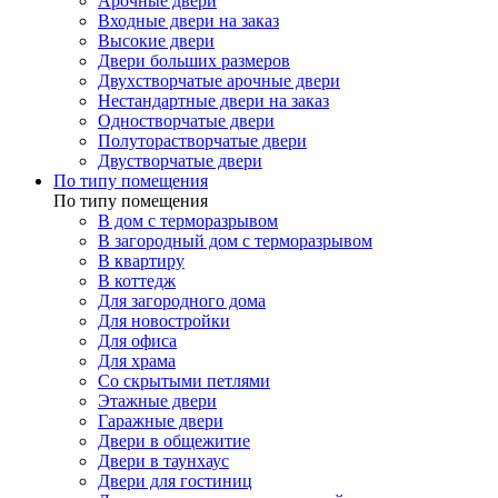
Арочные двери
Входные двери на заказ
Высокие двери
Двери больших размеров
Двухстворчатые арочные двери
Нестандартные двери на заказ
Одностворчатые двери
Полуторастворчатые двери
Двустворчатые двери
По типу помещения
По типу помещения
В дом с терморазрывом
В загородный дом с терморазрывом
В квартиру
В коттедж
Для загородного дома
Для новостройки
Для офиса
Для храма
Со скрытыми петлями
Этажные двери
Гаражные двери
Двери в общежитие
Двери в таунхаус
Двери для гостиниц