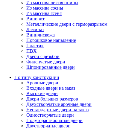
Из массива лиственницы
Из массива сосны
Из массива ясеня
Винорит
Металлические двери с терморазрывом
Ламинат
Винилискожа
Порошковое напыление
Пластик
ПВХ
Двери с резьбой
Филенчатые двери
Шпонированные двери
По типу конструкции
Арочные двери
Входные двери на заказ
Высокие двери
Двери больших размеров
Двухстворчатые арочные двери
Нестандартные двери на заказ
Одностворчатые двери
Полуторастворчатые двери
Двустворчатые двери