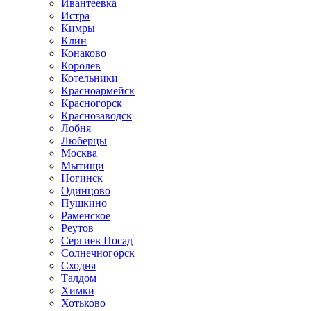
Ивантеевка
Истра
Кимры
Клин
Конаково
Королев
Котельники
Красноармейск
Красногорск
Краснозаводск
Лобня
Люберцы
Москва
Мытищи
Ногинск
Одинцово
Пушкино
Раменское
Реутов
Сергиев Посад
Солнечногорск
Сходня
Талдом
Химки
Хотьково