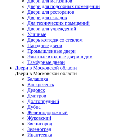
Двери для магазинов
Двери для подсобных помещений
Двери для ресторанов
Двери для складов
Для технических помещений
Двери для учреждений
Уличные
Дверь коттедж со стеклом
Парадные двери
Промышленные двери
Элитные входные двери в дом
Тамбурные двери
Двери в Московской области
Двери в Московской области
Балашиха
Воскресенск
Дедовск
Дмитров
Долгопрудный
Дубна
Железнодорожный
Жуковский
Звенигород
Зеленоград
Ивантеевка