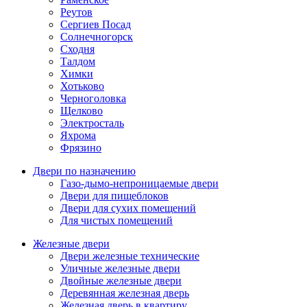
Реутов
Сергиев Посад
Солнечногорск
Сходня
Талдом
Химки
Хотьково
Черноголовка
Щелково
Электросталь
Яхрома
Фрязино
Двери по назначению
Газо-дымо-непроницаемые двери
Двери для пищеблоков
Двери для сухих помещений
Для чистых помещений
Железные двери
Двери железные технические
Уличные железные двери
Двойные железные двери
Деревянная железная дверь
Железная дверь в квартиру