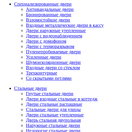
Специализированные двери
Антивандальные двери
Бронированные двери
Взломостойкие двери
Входные металлические двери в кассу
Двери наружные утепленные
Двери с видеонаблюдением
Двери с домофоном
Двери с терморазрывом
Пуленепробиваемые двери
Усиленные двери
Шумоизоляционные двери
Входные двери со стеклом
Трехконтурные
Со скрытыми петлями
Стальные двери
Гнутые стальные двери
Двери входные стальные в коттедж
Двери стальные распашные
Стальные двери для улицы
Двери стальные утепленные
Дверь стальная двупольная
Наружные стальные двери
Недорогие стальные двери