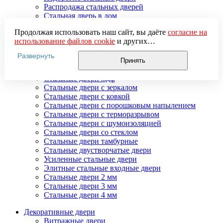
Распродажа стальных дверей
Стальная дверь в дом
Стальная дверь на дачу
Продолжая использовать наш сайт, вы даёте
согласие на
Стальные взломостойкие двери
использование файлов cookie
и других
Стальные входные двери в квартиру
пользовательских данных (включая IP-адрес, сведения о
Стальные двери в подъезд
Развернуть
местоположении, устройстве, действиях на сайте и т. п.)
Стальные двери внутреннего открывания
Принять
для функционирования сайта, проведения
Стальные двери массив
статистических исследований, ретаргетинга и
Стальные двери мдф
использования систем аналитики (например,
Стальные двери с зеркалом
Яндекс.Метрика), в соответствии с нашей
Политикой
Стальные двери с ковкой
обработки персональных данных.
Стальные двери с порошковым напылением
Если вы не хотите, чтобы ваши данные обрабатывались,
Стальные двери с терморазрывом
настройте ограничения в браузере или покиньте сайт.
Стальные двери с шумоизоляцией
Стальные двери со стеклом
Стальные двери тамбурные
Стальные двустворчатые двери
Усиленные стальные двери
Элитные стальные входные двери
Стальные двери 2 мм
Стальные двери 3 мм
Стальные двери 4 мм
Декоративные двери
Витражные двери