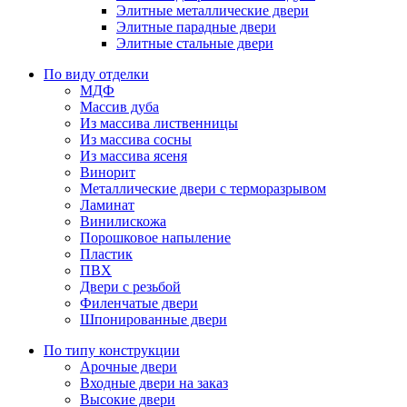
Элитные металлические двери
Элитные парадные двери
Элитные стальные двери
По виду отделки
МДФ
Массив дуба
Из массива лиственницы
Из массива сосны
Из массива ясеня
Винорит
Металлические двери с терморазрывом
Ламинат
Винилискожа
Порошковое напыление
Пластик
ПВХ
Двери с резьбой
Филенчатые двери
Шпонированные двери
По типу конструкции
Арочные двери
Входные двери на заказ
Высокие двери