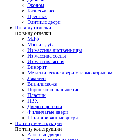
Эконом
Бизнес-класс
Престиж
Элитные двери
По виду отделки
По виду отделки
МДФ
Массив дуба
Из массива лиственницы
Из массива сосны
Из массива ясеня
Винорит
Металлические двери с терморазрывом
Ламинат
Винилискожа
Порошковое напыление
Пластик
ПВХ
Двери с резьбой
Филенчатые двери
Шпонированные двери
По типу конструкции
По типу конструкции
Арочные двери