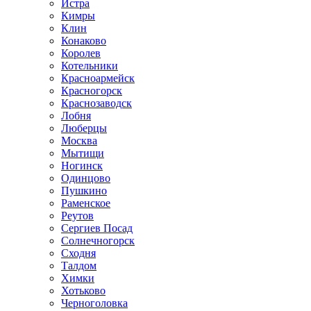
Истра
Кимры
Клин
Конаково
Королев
Котельники
Красноармейск
Красногорск
Краснозаводск
Лобня
Люберцы
Москва
Мытищи
Ногинск
Одинцово
Пушкино
Раменское
Реутов
Сергиев Посад
Солнечногорск
Сходня
Талдом
Химки
Хотьково
Черноголовка