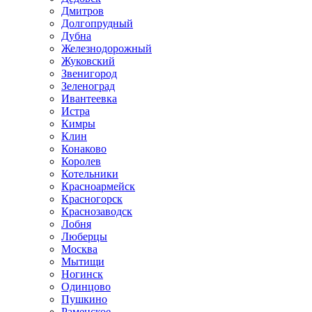
Дмитров
Долгопрудный
Дубна
Железнодорожный
Жуковский
Звенигород
Зеленоград
Ивантеевка
Истра
Кимры
Клин
Конаково
Королев
Котельники
Красноармейск
Красногорск
Краснозаводск
Лобня
Люберцы
Москва
Мытищи
Ногинск
Одинцово
Пушкино
Раменское