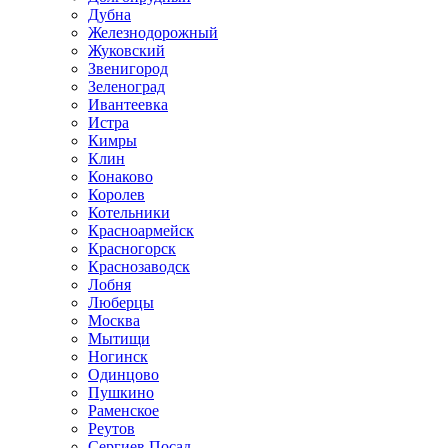
Дубна
Железнодорожный
Жуковский
Звенигород
Зеленоград
Ивантеевка
Истра
Кимры
Клин
Конаково
Королев
Котельники
Красноармейск
Красногорск
Краснозаводск
Лобня
Люберцы
Москва
Мытищи
Ногинск
Одинцово
Пушкино
Раменское
Реутов
Сергиев Посад