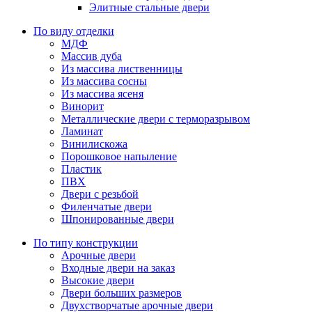
Элитные стальные двери
По виду отделки
МДФ
Массив дуба
Из массива лиственницы
Из массива сосны
Из массива ясеня
Винорит
Металлические двери с терморазрывом
Ламинат
Винилискожа
Порошковое напыление
Пластик
ПВХ
Двери с резьбой
Филенчатые двери
Шпонированные двери
По типу конструкции
Арочные двери
Входные двери на заказ
Высокие двери
Двери больших размеров
Двухстворчатые арочные двери