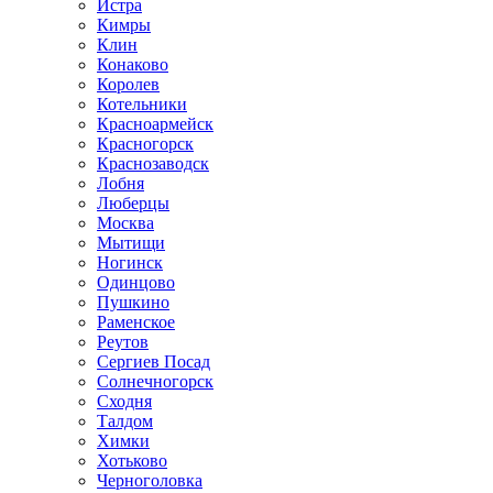
Истра
Кимры
Клин
Конаково
Королев
Котельники
Красноармейск
Красногорск
Краснозаводск
Лобня
Люберцы
Москва
Мытищи
Ногинск
Одинцово
Пушкино
Раменское
Реутов
Сергиев Посад
Солнечногорск
Сходня
Талдом
Химки
Хотьково
Черноголовка