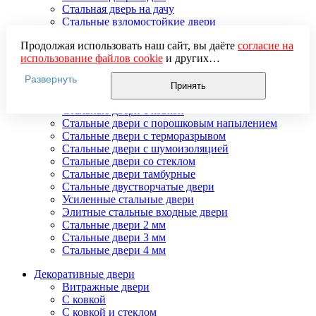
Стальная дверь на дачу
Стальные взломостойкие двери
Стальные входные двери в квартиру
Продолжая использовать наш сайт, вы даёте
согласие на
Стальные двери в подъезд
использование файлов cookie
и других
Стальные двери внутреннего открывания
пользовательских данных (включая IP-адрес, сведения о
Стальные двери массив
Развернуть
местоположении, устройстве, действиях на сайте и т. п.)
Стальные двери мдф
Принять
для функционирования сайта, проведения
Стальные двери с зеркалом
статистических исследований, ретаргетинга и
Стальные двери с ковкой
использования систем аналитики (например,
Стальные двери с порошковым напылением
Яндекс.Метрика), в соответствии с нашей
Политикой
Стальные двери с терморазрывом
обработки персональных данных.
Стальные двери с шумоизоляцией
Если вы не хотите, чтобы ваши данные обрабатывались,
Стальные двери со стеклом
настройте ограничения в браузере или покиньте сайт.
Стальные двери тамбурные
Стальные двустворчатые двери
Усиленные стальные двери
Элитные стальные входные двери
Стальные двери 2 мм
Стальные двери 3 мм
Стальные двери 4 мм
Декоративные двери
Витражные двери
С ковкой
С ковкой и стеклом