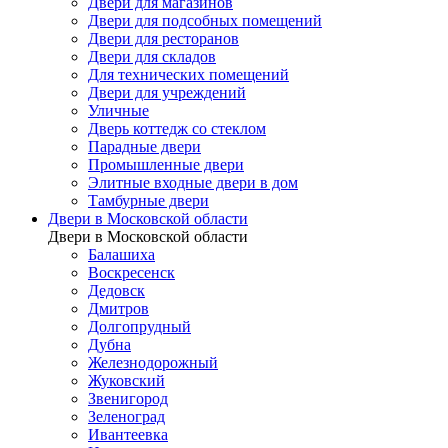
Двери для магазинов
Двери для подсобных помещений
Двери для ресторанов
Двери для складов
Для технических помещений
Двери для учреждений
Уличные
Дверь коттедж со стеклом
Парадные двери
Промышленные двери
Элитные входные двери в дом
Тамбурные двери
Двери в Московской области
Двери в Московской области
Балашиха
Воскресенск
Дедовск
Дмитров
Долгопрудный
Дубна
Железнодорожный
Жуковский
Звенигород
Зеленоград
Ивантеевка