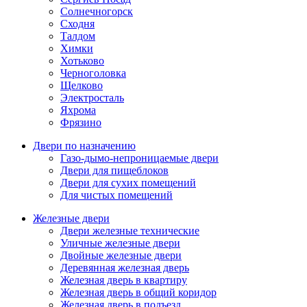
Солнечногорск
Сходня
Талдом
Химки
Хотьково
Черноголовка
Щелково
Электросталь
Яхрома
Фрязино
Двери по назначению
Газо-дымо-непроницаемые двери
Двери для пищеблоков
Двери для сухих помещений
Для чистых помещений
Железные двери
Двери железные технические
Уличные железные двери
Двойные железные двери
Деревянная железная дверь
Железная дверь в квартиру
Железная дверь в общий коридор
Железная дверь в подъезд