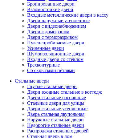
Бронированные двери
Взломостойкие двери
Входные металлические двери в кассу
Двери наружные утепленные
Двери с видеонаблюдением
Двери с домофоном
Двери с терморазрывом
Пуленепробиваемые двери
Усиленные двери
Шумоизоляционные двери
Входные двери со стеклом
Трехконтурные
Со скрытыми петлями
Стальные двери
Гнутые стальные двери
Двери входные стальные в коттедж
Двери стальные распашные
Стальные двери для улицы
Двери стальные утепленные
Дверь стальная двупольная
Наружные стальные двери
Недорогие стальные двери
Распродажа стальных дверей
Стальная дверь в дом