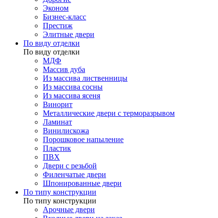
Эконом
Бизнес-класс
Престиж
Элитные двери
По виду отделки
По виду отделки
МДФ
Массив дуба
Из массива лиственницы
Из массива сосны
Из массива ясеня
Винорит
Металлические двери с терморазрывом
Ламинат
Винилискожа
Порошковое напыление
Пластик
ПВХ
Двери с резьбой
Филенчатые двери
Шпонированные двери
По типу конструкции
По типу конструкции
Арочные двери