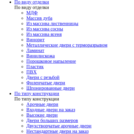
По виду отделки
По виду отделки
МДФ
Массив дуба
Из массива лиственницы
Из массива сосны
Из массива ясеня
Винорит
Металлические двери с терморазрывом
Ламинат
Винилискожа
Порошковое напыление
Пластик
ПВХ
Двери с резьбой
Филенчатые двери
Шпонированные двери
По типу конструкции
По типу конструкции
Арочные двери
Входные двери на заказ
Высокие двери
Двери больших размеров
Двухстворчатые арочные двери
Нестандартные двери на заказ