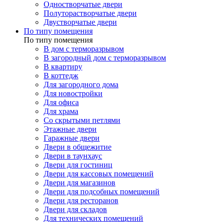
Одностворчатые двери
Полуторастворчатые двери
Двустворчатые двери
По типу помещения
По типу помещения
В дом с терморазрывом
В загородный дом с терморазрывом
В квартиру
В коттедж
Для загородного дома
Для новостройки
Для офиса
Для храма
Со скрытыми петлями
Этажные двери
Гаражные двери
Двери в общежитие
Двери в таунхаус
Двери для гостиниц
Двери для кассовых помещений
Двери для магазинов
Двери для подсобных помещений
Двери для ресторанов
Двери для складов
Для технических помещений