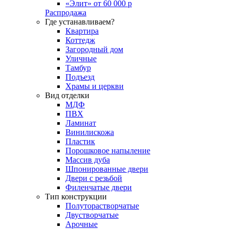
«Элит» от 60 000 р
Распродажа
Где устанавливаем?
Квартира
Коттедж
Загородный дом
Уличные
Тамбур
Подъезд
Храмы и церкви
Вид отделки
МДФ
ПВХ
Ламинат
Винилискожа
Пластик
Порошковое напыление
Массив дуба
Шпонированные двери
Двери с резьбой
Филенчатые двери
Тип конструкции
Полуторастворчатые
Двустворчатые
Арочные