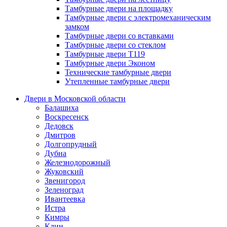
Тамбурные двери на площадку
Тамбурные двери с электромеханическим
замком
Тамбурные двери со вставками
Тамбурные двери со стеклом
Тамбурные двери Т119
Тамбурные двери Эконом
Технические тамбурные двери
Утепленные тамбурные двери
Двери в Московской области
Балашиха
Воскресенск
Дедовск
Дмитров
Долгопрудный
Дубна
Железнодорожный
Жуковский
Звенигород
Зеленоград
Ивантеевка
Истра
Кимры
Клин