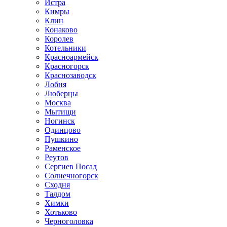
Истра
Кимры
Клин
Конаково
Королев
Котельники
Красноармейск
Красногорск
Краснозаводск
Лобня
Люберцы
Москва
Мытищи
Ногинск
Одинцово
Пушкино
Раменское
Реутов
Сергиев Посад
Солнечногорск
Сходня
Талдом
Химки
Хотьково
Черноголовка