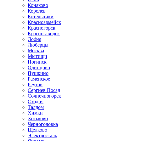
Конаково
Королев
Котельники
Красноармейск
Красногорск
Краснозаводск
Лобня
Люберцы
Москва
Мытищи
Ногинск
Одинцово
Пушкино
Раменское
Реутов
Сергиев Посад
Солнечногорск
Сходня
Талдом
Химки
Хотьково
Черноголовка
Щелково
Электросталь