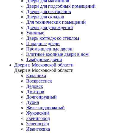
Двери для магазинов
Двери для подсобных помещений
Двери для ресторанов
Двери для складов
Для технических помещений
Двери для учреждений
Уличные
Дверь коттедж со стеклом
Парадные двери
Промышленные двери
Элитные входные двери в дом
Тамбурные двери
Двери в Московской области
Двери в Московской области
Балашиха
Воскресенск
Дедовск
Дмитров
Долгопрудный
Дубна
Железнодорожный
Жуковский
Звенигород
Зеленоград
Ивантеевка