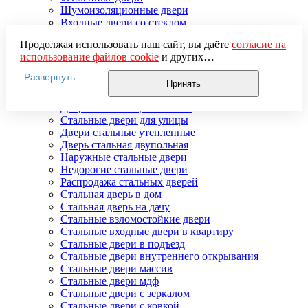
Шумоизоляционные двери
Входные двери со стеклом
Трехконтурные
Продолжая использовать наш сайт, вы даёте
согласие на
Со скрытыми петлями
использование файлов cookie
и других
пользовательских данных (включая IP-адрес, сведения о
Стальные двери
Развернуть
местоположении, устройстве, действиях на сайте и т. п.)
Гнутые стальные двери
Принять
для функционирования сайта, проведения
Двери входные стальные в коттедж
статистических исследований, ретаргетинга и
Двери стальные распашные
использования систем аналитики (например,
Стальные двери для улицы
Яндекс.Метрика), в соответствии с нашей
Политикой
Двери стальные утепленные
обработки персональных данных.
Дверь стальная двупольная
Если вы не хотите, чтобы ваши данные обрабатывались,
Наружные стальные двери
настройте ограничения в браузере или покиньте сайт.
Недорогие стальные двери
Распродажа стальных дверей
Стальная дверь в дом
Стальная дверь на дачу
Стальные взломостойкие двери
Стальные входные двери в квартиру
Стальные двери в подъезд
Стальные двери внутреннего открывания
Стальные двери массив
Стальные двери мдф
Стальные двери с зеркалом
Стальные двери с ковкой