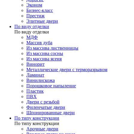
Эконом
Бизнес-класс
Престиж
Элитные двери
По виду отделки
По виду отделки
МДФ
Массив дуба
Из массива лиственницы
Из массива сосны
Из массива ясеня
Винорит
Металлические двери с терморазрывом
Ламинат
Винилискожа
Порошковое напыление
Пластик
ПВХ
Двери с резьбой
Филенчатые двери
Шпонированные двери
По типу конструкции
По типу конструкции
Арочные двери