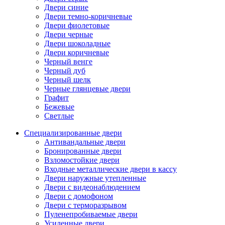
Двери синие
Двери темно-коричневые
Двери фиолетовые
Двери черные
Двери шоколадные
Двери коричневые
Черный венге
Черный дуб
Черный шелк
Черные глянцевые двери
Графит
Бежевые
Светлые
Специализированные двери
Антивандальные двери
Бронированные двери
Взломостойкие двери
Входные металлические двери в кассу
Двери наружные утепленные
Двери с видеонаблюдением
Двери с домофоном
Двери с терморазрывом
Пуленепробиваемые двери
Усиленные двери