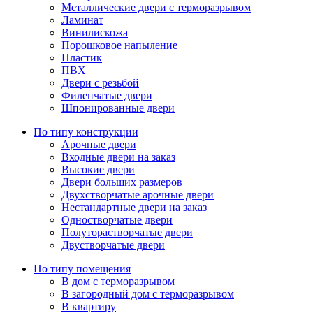
Металлические двери с терморазрывом
Ламинат
Винилискожа
Порошковое напыление
Пластик
ПВХ
Двери с резьбой
Филенчатые двери
Шпонированные двери
По типу конструкции
Арочные двери
Входные двери на заказ
Высокие двери
Двери больших размеров
Двухстворчатые арочные двери
Нестандартные двери на заказ
Одностворчатые двери
Полуторастворчатые двери
Двустворчатые двери
По типу помещения
В дом с терморазрывом
В загородный дом с терморазрывом
В квартиру