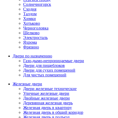
Солнечногорск
Сходня
Талдом
Химки
Хотьково
Черноголовка
Щелково
Электросталь
Яхрома
Фрязино
Двери по назначению
Газо-дымо-непроницаемые двери
Двери для пищеблоков
Двери для сухих помещений
Для чистых помещений
Железные двери
Двери железные технические
Уличные железные двери
Двойные железные двери
Деревянная железная дверь
Железная дверь в квартиру
Железная дверь в общий коридор
Железная дверь в подъезд