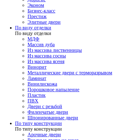
Эконом
Бизнес-класс
Престиж
Элитные двери
По виду отделки
По виду отделки
МДФ
Массив дуба
Из массива лиственницы
Из массива сосны
Из массива ясеня
Винорит
Металлические двери с терморазрывом
Ламинат
Винилискожа
Порошковое напыление
Пластик
ПВХ
Двери с резьбой
Филенчатые двери
Шпонированные двери
По типу конструкции
По типу конструкции
Арочные двери