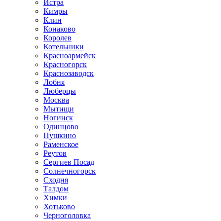
Истра
Кимры
Клин
Конаково
Королев
Котельники
Красноармейск
Красногорск
Краснозаводск
Лобня
Люберцы
Москва
Мытищи
Ногинск
Одинцово
Пушкино
Раменское
Реутов
Сергиев Посад
Солнечногорск
Сходня
Талдом
Химки
Хотьково
Черноголовка