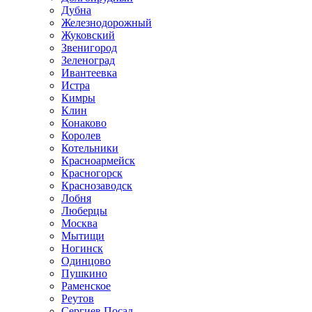
Дубна
Железнодорожный
Жуковский
Звенигород
Зеленоград
Ивантеевка
Истра
Кимры
Клин
Конаково
Королев
Котельники
Красноармейск
Красногорск
Краснозаводск
Лобня
Люберцы
Москва
Мытищи
Ногинск
Одинцово
Пушкино
Раменское
Реутов
Сергиев Посад