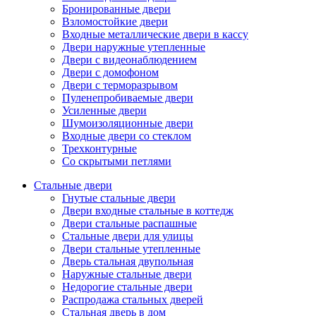
Бронированные двери
Взломостойкие двери
Входные металлические двери в кассу
Двери наружные утепленные
Двери с видеонаблюдением
Двери с домофоном
Двери с терморазрывом
Пуленепробиваемые двери
Усиленные двери
Шумоизоляционные двери
Входные двери со стеклом
Трехконтурные
Со скрытыми петлями
Стальные двери
Гнутые стальные двери
Двери входные стальные в коттедж
Двери стальные распашные
Стальные двери для улицы
Двери стальные утепленные
Дверь стальная двупольная
Наружные стальные двери
Недорогие стальные двери
Распродажа стальных дверей
Стальная дверь в дом