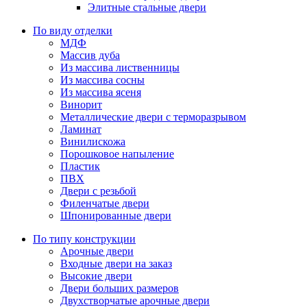
Элитные стальные двери
По виду отделки
МДФ
Массив дуба
Из массива лиственницы
Из массива сосны
Из массива ясеня
Винорит
Металлические двери с терморазрывом
Ламинат
Винилискожа
Порошковое напыление
Пластик
ПВХ
Двери с резьбой
Филенчатые двери
Шпонированные двери
По типу конструкции
Арочные двери
Входные двери на заказ
Высокие двери
Двери больших размеров
Двухстворчатые арочные двери