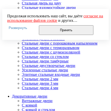
Стальная дверь на дачу
Стальные взломостойкие двери
Стальные входные двери в квартиру
Продолжая использовать наш сайт, вы даёте
согласие на
Стальные двери в подъезд
использование файлов cookie
и других
Стальные двери внутреннего открывания
пользовательских данных (включая IP-адрес, сведения о
Стальные двери массив
Развернуть
местоположении, устройстве, действиях на сайте и т. п.)
Стальные двери мдф
Принять
для функционирования сайта, проведения
Стальные двери с зеркалом
статистических исследований, ретаргетинга и
Стальные двери с ковкой
использования систем аналитики (например,
Стальные двери с порошковым напылением
Яндекс.Метрика), в соответствии с нашей
Политикой
Стальные двери с терморазрывом
обработки персональных данных.
Стальные двери с шумоизоляцией
Если вы не хотите, чтобы ваши данные обрабатывались,
Стальные двери со стеклом
настройте ограничения в браузере или покиньте сайт.
Стальные двери тамбурные
Стальные двустворчатые двери
Усиленные стальные двери
Элитные стальные входные двери
Стальные двери 2 мм
Стальные двери 3 мм
Стальные двери 4 мм
Декоративные двери
Витражные двери
С ковкой
С ковкой и стеклом