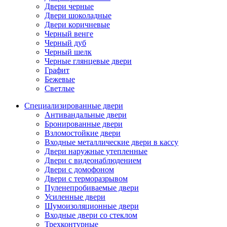
Двери черные
Двери шоколадные
Двери коричневые
Черный венге
Черный дуб
Черный шелк
Черные глянцевые двери
Графит
Бежевые
Светлые
Специализированные двери
Антивандальные двери
Бронированные двери
Взломостойкие двери
Входные металлические двери в кассу
Двери наружные утепленные
Двери с видеонаблюдением
Двери с домофоном
Двери с терморазрывом
Пуленепробиваемые двери
Усиленные двери
Шумоизоляционные двери
Входные двери со стеклом
Трехконтурные