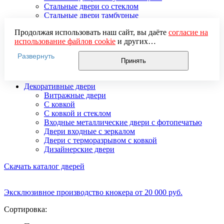
Стальные двери со стеклом
Стальные двери тамбурные
Стальные двустворчатые двери
Продолжая использовать наш сайт, вы даёте
согласие на
Усиленные стальные двери
использование файлов cookie
и других
Элитные стальные входные двери
пользовательских данных (включая IP-адрес, сведения о
Стальные двери 2 мм
Развернуть
местоположении, устройстве, действиях на сайте и т. п.)
Стальные двери 3 мм
Принять
для функционирования сайта, проведения
Стальные двери 4 мм
статистических исследований, ретаргетинга и
Декоративные двери
использования систем аналитики (например,
Витражные двери
Яндекс.Метрика), в соответствии с нашей
Политикой
С ковкой
обработки персональных данных.
С ковкой и стеклом
Если вы не хотите, чтобы ваши данные обрабатывались,
Входные металлические двери с фотопечатью
настройте ограничения в браузере или покиньте сайт.
Двери входные с зеркалом
Двери с терморазрывом с ковкой
Дизайнерские двери
Скачать каталог дверей
Эксклюзивное производство кнокера от 20 000 руб.
Сортировка: