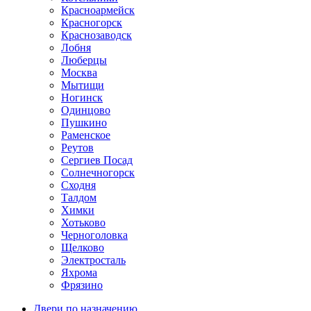
Красноармейск
Красногорск
Краснозаводск
Лобня
Люберцы
Москва
Мытищи
Ногинск
Одинцово
Пушкино
Раменское
Реутов
Сергиев Посад
Солнечногорск
Сходня
Талдом
Химки
Хотьково
Черноголовка
Щелково
Электросталь
Яхрома
Фрязино
Двери по назначению