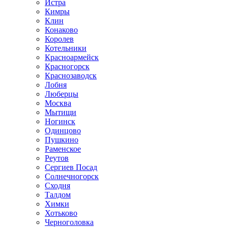
Истра
Кимры
Клин
Конаково
Королев
Котельники
Красноармейск
Красногорск
Краснозаводск
Лобня
Люберцы
Москва
Мытищи
Ногинск
Одинцово
Пушкино
Раменское
Реутов
Сергиев Посад
Солнечногорск
Сходня
Талдом
Химки
Хотьково
Черноголовка