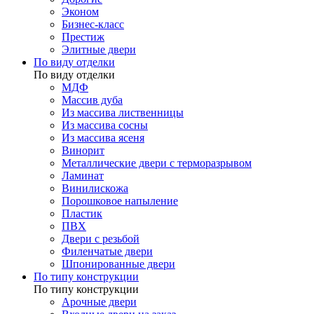
Эконом
Бизнес-класс
Престиж
Элитные двери
По виду отделки
По виду отделки
МДФ
Массив дуба
Из массива лиственницы
Из массива сосны
Из массива ясеня
Винорит
Металлические двери с терморазрывом
Ламинат
Винилискожа
Порошковое напыление
Пластик
ПВХ
Двери с резьбой
Филенчатые двери
Шпонированные двери
По типу конструкции
По типу конструкции
Арочные двери