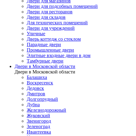
Двери для магазинов
Двери для подсобных помещений
Двери для ресторанов
Двери для складов
Для технических помещений
Двери для учреждений
Уличные
Дверь коттедж со стеклом
Парадные двери
Промышленные двери
Элитные входные двери в дом
Тамбурные двери
Двери в Московской области
Двери в Московской области
Балашиха
Воскресенск
Дедовск
Дмитров
Долгопрудный
Дубна
Железнодорожный
Жуковский
Звенигород
Зеленоград
Ивантеевка