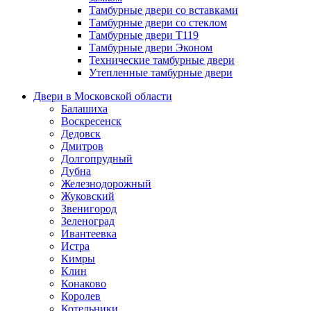
Тамбурные двери со вставками
Тамбурные двери со стеклом
Тамбурные двери Т119
Тамбурные двери Эконом
Технические тамбурные двери
Утепленные тамбурные двери
Двери в Московской области
Балашиха
Воскресенск
Дедовск
Дмитров
Долгопрудный
Дубна
Железнодорожный
Жуковский
Звенигород
Зеленоград
Ивантеевка
Истра
Кимры
Клин
Конаково
Королев
Котельники