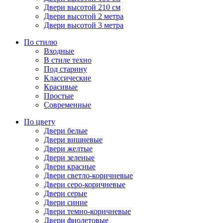
Двери высотой 210 см
Двери высотой 2 метра
Двери высотой 3 метра
По стилю
Входные
В стиле техно
Под старину
Классические
Красивые
Простые
Современные
По цвету
Двери белые
Двери вишневые
Двери желтые
Двери зеленые
Двери красные
Двери светло-коричневые
Двери серо-коричневые
Двери серые
Двери синие
Двери темно-коричневые
Двери фиолетовые