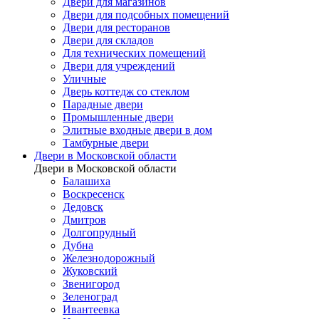
Двери для магазинов
Двери для подсобных помещений
Двери для ресторанов
Двери для складов
Для технических помещений
Двери для учреждений
Уличные
Дверь коттедж со стеклом
Парадные двери
Промышленные двери
Элитные входные двери в дом
Тамбурные двери
Двери в Московской области
Двери в Московской области
Балашиха
Воскресенск
Дедовск
Дмитров
Долгопрудный
Дубна
Железнодорожный
Жуковский
Звенигород
Зеленоград
Ивантеевка