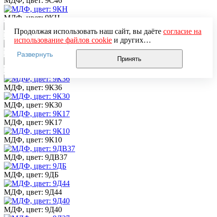
МДФ, цвет: 9С46
МДФ, цвет: 9КН
Продолжая использовать наш сайт, вы даёте
согласие на
МДФ, цвет: 9К45
использование файлов cookie
и других
пользовательских данных (включая IP-адрес, сведения о
МДФ, цвет: 9К43
Развернуть
местоположении, устройстве, действиях на сайте и т. п.)
Принять
для функционирования сайта, проведения
МДФ, цвет: 9К37
статистических исследований, ретаргетинга и
использования систем аналитики (например,
МДФ, цвет: 9К36
Яндекс.Метрика), в соответствии с нашей
Политикой
обработки персональных данных.
МДФ, цвет: 9К30
Если вы не хотите, чтобы ваши данные обрабатывались,
настройте ограничения в браузере или покиньте сайт.
МДФ, цвет: 9К17
МДФ, цвет: 9К10
МДФ, цвет: 9ДВ37
МДФ, цвет: 9ДБ
МДФ, цвет: 9Д44
МДФ, цвет: 9Д40