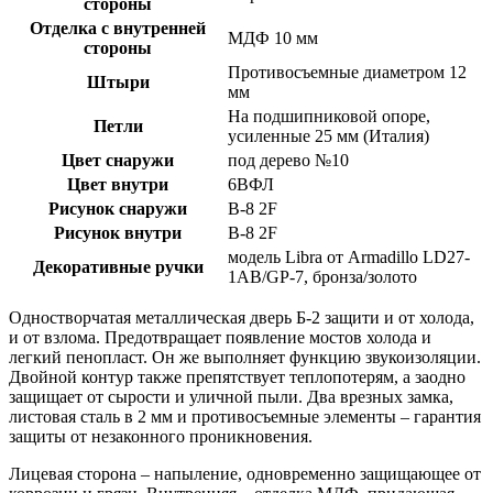
стороны
Отделка с внутренней
МДФ 10 мм
стороны
Противосъемные диаметром 12
Штыри
мм
На подшипниковой опоре,
Петли
усиленные 25 мм (Италия)
Цвет снаружи
под дерево №10
Цвет внутри
6ВФЛ
Рисунок снаружи
В-8 2F
Рисунок внутри
В-8 2F
модель Libra от Armadillo LD27-
Декоративные ручки
1AB/GP-7, бронза/золото
Одностворчатая металлическая дверь Б-2 защити и от холода,
и от взлома. Предотвращает появление мостов холода и
легкий пенопласт. Он же выполняет функцию звукоизоляции.
Двойной контур также препятствует теплопотерям, а заодно
защищает от сырости и уличной пыли. Два врезных замка,
листовая сталь в 2 мм и противосъемные элементы – гарантия
защиты от незаконного проникновения.
Лицевая сторона – напыление, одновременно защищающее от