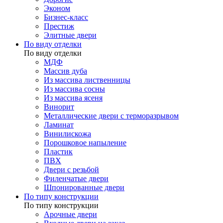
Эконом
Бизнес-класс
Престиж
Элитные двери
По виду отделки
По виду отделки
МДФ
Массив дуба
Из массива лиственницы
Из массива сосны
Из массива ясеня
Винорит
Металлические двери с терморазрывом
Ламинат
Винилискожа
Порошковое напыление
Пластик
ПВХ
Двери с резьбой
Филенчатые двери
Шпонированные двери
По типу конструкции
По типу конструкции
Арочные двери