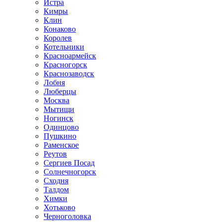
Истра
Кимры
Клин
Конаково
Королев
Котельники
Красноармейск
Красногорск
Краснозаводск
Лобня
Люберцы
Москва
Мытищи
Ногинск
Одинцово
Пушкино
Раменское
Реутов
Сергиев Посад
Солнечногорск
Сходня
Талдом
Химки
Хотьково
Черноголовка