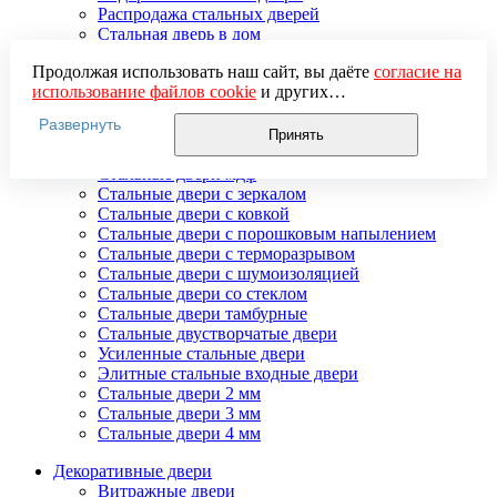
Распродажа стальных дверей
Стальная дверь в дом
Стальная дверь на дачу
Продолжая использовать наш сайт, вы даёте
согласие на
Стальные взломостойкие двери
использование файлов cookie
и других
Стальные входные двери в квартиру
пользовательских данных (включая IP-адрес, сведения о
Стальные двери в подъезд
Развернуть
местоположении, устройстве, действиях на сайте и т. п.)
Стальные двери внутреннего открывания
Принять
для функционирования сайта, проведения
Стальные двери массив
статистических исследований, ретаргетинга и
Стальные двери мдф
использования систем аналитики (например,
Стальные двери с зеркалом
Яндекс.Метрика), в соответствии с нашей
Политикой
Стальные двери с ковкой
обработки персональных данных.
Стальные двери с порошковым напылением
Если вы не хотите, чтобы ваши данные обрабатывались,
Стальные двери с терморазрывом
настройте ограничения в браузере или покиньте сайт.
Стальные двери с шумоизоляцией
Стальные двери со стеклом
Стальные двери тамбурные
Стальные двустворчатые двери
Усиленные стальные двери
Элитные стальные входные двери
Стальные двери 2 мм
Стальные двери 3 мм
Стальные двери 4 мм
Декоративные двери
Витражные двери