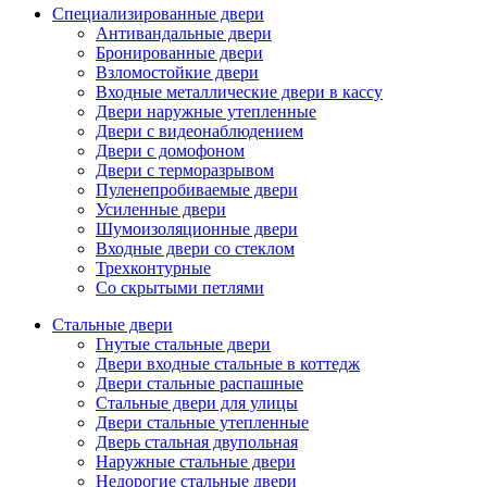
Специализированные двери
Антивандальные двери
Бронированные двери
Взломостойкие двери
Входные металлические двери в кассу
Двери наружные утепленные
Двери с видеонаблюдением
Двери с домофоном
Двери с терморазрывом
Пуленепробиваемые двери
Усиленные двери
Шумоизоляционные двери
Входные двери со стеклом
Трехконтурные
Со скрытыми петлями
Стальные двери
Гнутые стальные двери
Двери входные стальные в коттедж
Двери стальные распашные
Стальные двери для улицы
Двери стальные утепленные
Дверь стальная двупольная
Наружные стальные двери
Недорогие стальные двери