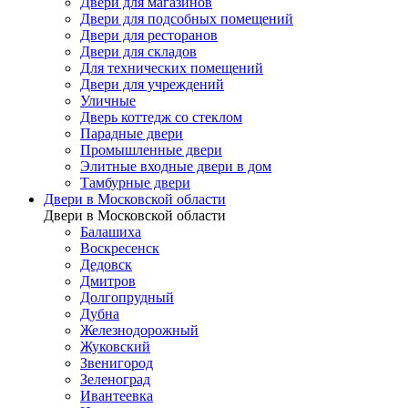
Двери для магазинов
Двери для подсобных помещений
Двери для ресторанов
Двери для складов
Для технических помещений
Двери для учреждений
Уличные
Дверь коттедж со стеклом
Парадные двери
Промышленные двери
Элитные входные двери в дом
Тамбурные двери
Двери в Московской области
Двери в Московской области
Балашиха
Воскресенск
Дедовск
Дмитров
Долгопрудный
Дубна
Железнодорожный
Жуковский
Звенигород
Зеленоград
Ивантеевка