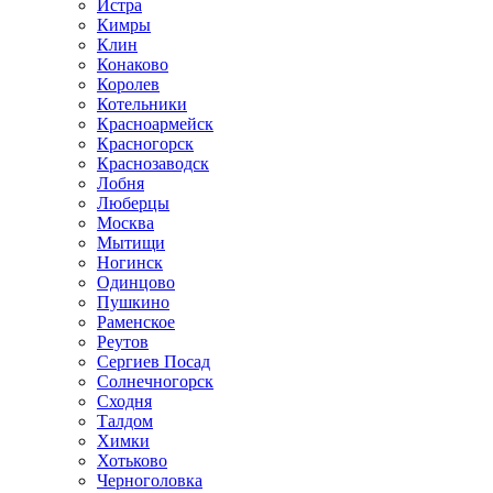
Истра
Кимры
Клин
Конаково
Королев
Котельники
Красноармейск
Красногорск
Краснозаводск
Лобня
Люберцы
Москва
Мытищи
Ногинск
Одинцово
Пушкино
Раменское
Реутов
Сергиев Посад
Солнечногорск
Сходня
Талдом
Химки
Хотьково
Черноголовка