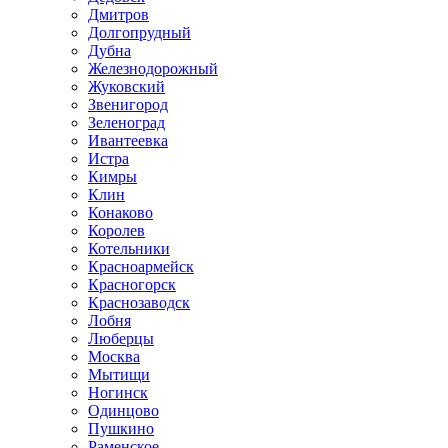
Дмитров
Долгопрудный
Дубна
Железнодорожный
Жуковский
Звенигород
Зеленоград
Ивантеевка
Истра
Кимры
Клин
Конаково
Королев
Котельники
Красноармейск
Красногорск
Краснозаводск
Лобня
Люберцы
Москва
Мытищи
Ногинск
Одинцово
Пушкино
Раменское