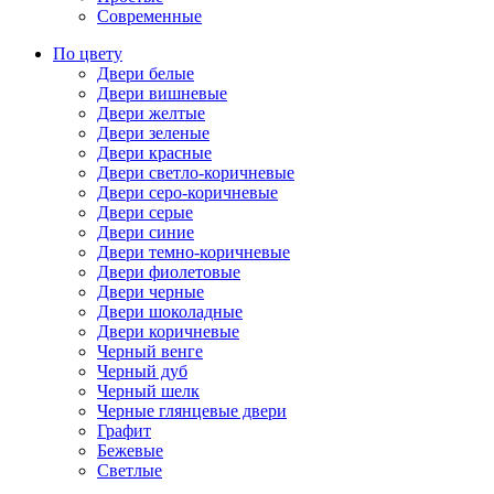
Современные
По цвету
Двери белые
Двери вишневые
Двери желтые
Двери зеленые
Двери красные
Двери светло-коричневые
Двери серо-коричневые
Двери серые
Двери синие
Двери темно-коричневые
Двери фиолетовые
Двери черные
Двери шоколадные
Двери коричневые
Черный венге
Черный дуб
Черный шелк
Черные глянцевые двери
Графит
Бежевые
Светлые