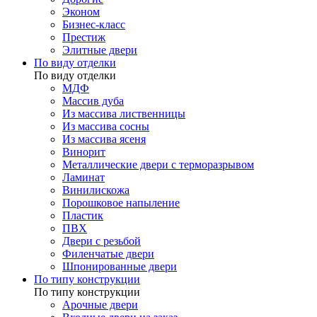
Эконом
Бизнес-класс
Престиж
Элитные двери
По виду отделки
По виду отделки
МДФ
Массив дуба
Из массива лиственницы
Из массива сосны
Из массива ясеня
Винорит
Металлические двери с терморазрывом
Ламинат
Винилискожа
Порошковое напыление
Пластик
ПВХ
Двери с резьбой
Филенчатые двери
Шпонированные двери
По типу конструкции
По типу конструкции
Арочные двери