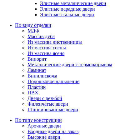
Элитные металлические двери
Элитные парадные двери
Элитные стальные двери
По виду отделки
МДФ
Массив дуба
Из массива лиственницы
Из массива сосны
Из массива ясеня
Винорит
Металлические двери с терморазрывом
Ламинат
Винилискожа
Порошковое напыление
Пластик
ПВХ
Двери с резьбой
Филенчатые двери
Шпонированные двери
По типу конструкции
Арочные двери
Входные двери на заказ
Высокие двери