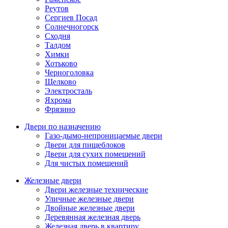
Реутов
Сергиев Посад
Солнечногорск
Сходня
Талдом
Химки
Хотьково
Черноголовка
Щелково
Электросталь
Яхрома
Фрязино
Двери по назначению
Газо-дымо-непроницаемые двери
Двери для пищеблоков
Двери для сухих помещений
Для чистых помещений
Железные двери
Двери железные технические
Уличные железные двери
Двойные железные двери
Деревянная железная дверь
Железная дверь в квартиру