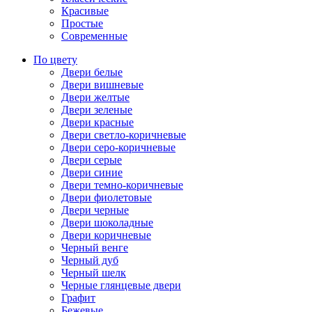
Красивые
Простые
Современные
По цвету
Двери белые
Двери вишневые
Двери желтые
Двери зеленые
Двери красные
Двери светло-коричневые
Двери серо-коричневые
Двери серые
Двери синие
Двери темно-коричневые
Двери фиолетовые
Двери черные
Двери шоколадные
Двери коричневые
Черный венге
Черный дуб
Черный шелк
Черные глянцевые двери
Графит
Бежевые