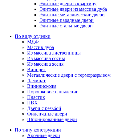
Элитные двери в квартиру
Элитные двери из массива дуба
Элитные металлические двери
Элитные парадные двери
Элитные стальные двери
По виду отделки
МДФ
Массив дуба
Из массива лиственницы
Из массива сосны
Из массива ясеня
Винорит
Металлические двери с терморазрывом
Ламинат
Винилискожа
Порошковое напыление
Пластик
ПВХ
Двери с резьбой
Филенчатые двери
Шпонированные двери
По типу конструкции
Арочные двери