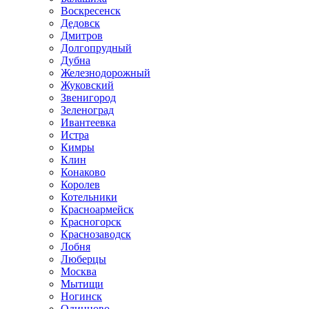
Воскресенск
Дедовск
Дмитров
Долгопрудный
Дубна
Железнодорожный
Жуковский
Звенигород
Зеленоград
Ивантеевка
Истра
Кимры
Клин
Конаково
Королев
Котельники
Красноармейск
Красногорск
Краснозаводск
Лобня
Люберцы
Москва
Мытищи
Ногинск
Одинцово