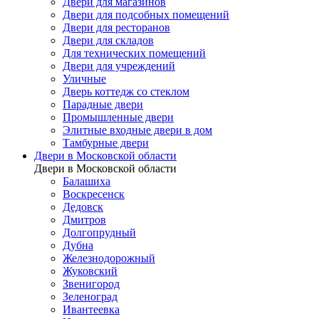
Двери для магазинов
Двери для подсобных помещений
Двери для ресторанов
Двери для складов
Для технических помещений
Двери для учреждений
Уличные
Дверь коттедж со стеклом
Парадные двери
Промышленные двери
Элитные входные двери в дом
Тамбурные двери
Двери в Московской области
Двери в Московской области
Балашиха
Воскресенск
Дедовск
Дмитров
Долгопрудный
Дубна
Железнодорожный
Жуковский
Звенигород
Зеленоград
Ивантеевка