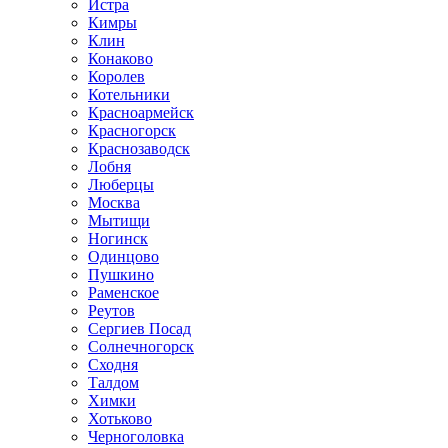
Истра
Кимры
Клин
Конаково
Королев
Котельники
Красноармейск
Красногорск
Краснозаводск
Лобня
Люберцы
Москва
Мытищи
Ногинск
Одинцово
Пушкино
Раменское
Реутов
Сергиев Посад
Солнечногорск
Сходня
Талдом
Химки
Хотьково
Черноголовка