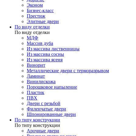
Эконом
Бизнес-класс
Престиж
Элитные двери
По виду отделки
По виду отделки
МДФ
Массив дуба
Из массива лиственницы
Из массива сосны
Из массива ясеня
Винорит
Металлические двери с терморазрывом
Ламинат
Винилискожа
Порошковое напыление
Пластик
ПВХ
Двери с резьбой
Филенчатые двери
Шпонированные двери
По типу конструкции
По типу конструкции
Арочные двери