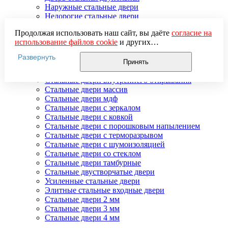
Наружные стальные двери
Недорогие стальные двери
Распродажа стальных дверей
Продолжая использовать наш сайт, вы даёте
согласие на
Стальная дверь в дом
использование файлов cookie
и других
Стальная дверь на дачу
пользовательских данных (включая IP-адрес, сведения о
Стальные взломостойкие двери
Развернуть
местоположении, устройстве, действиях на сайте и т. п.)
Стальные входные двери в квартиру
Принять
для функционирования сайта, проведения
Стальные двери в подъезд
статистических исследований, ретаргетинга и
Стальные двери внутреннего открывания
использования систем аналитики (например,
Стальные двери массив
Яндекс.Метрика), в соответствии с нашей
Политикой
Стальные двери мдф
обработки персональных данных.
Стальные двери с зеркалом
Если вы не хотите, чтобы ваши данные обрабатывались,
Стальные двери с ковкой
настройте ограничения в браузере или покиньте сайт.
Стальные двери с порошковым напылением
Стальные двери с терморазрывом
Стальные двери с шумоизоляцией
Стальные двери со стеклом
Стальные двери тамбурные
Стальные двустворчатые двери
Усиленные стальные двери
Элитные стальные входные двери
Стальные двери 2 мм
Стальные двери 3 мм
Стальные двери 4 мм