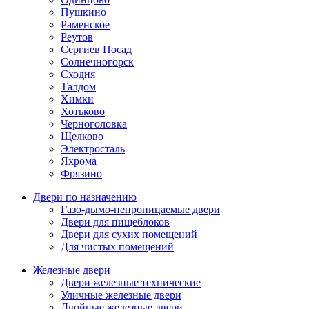
Пушкино
Раменское
Реутов
Сергиев Посад
Солнечногорск
Сходня
Талдом
Химки
Хотьково
Черноголовка
Щелково
Электросталь
Яхрома
Фрязино
Двери по назначению
Газо-дымо-непроницаемые двери
Двери для пищеблоков
Двери для сухих помещений
Для чистых помещений
Железные двери
Двери железные технические
Уличные железные двери
Двойные железные двери