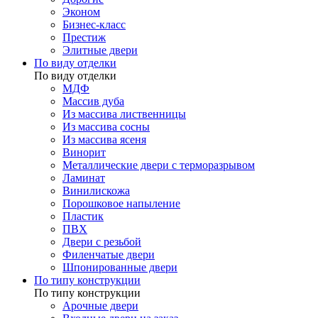
Эконом
Бизнес-класс
Престиж
Элитные двери
По виду отделки
По виду отделки
МДФ
Массив дуба
Из массива лиственницы
Из массива сосны
Из массива ясеня
Винорит
Металлические двери с терморазрывом
Ламинат
Винилискожа
Порошковое напыление
Пластик
ПВХ
Двери с резьбой
Филенчатые двери
Шпонированные двери
По типу конструкции
По типу конструкции
Арочные двери