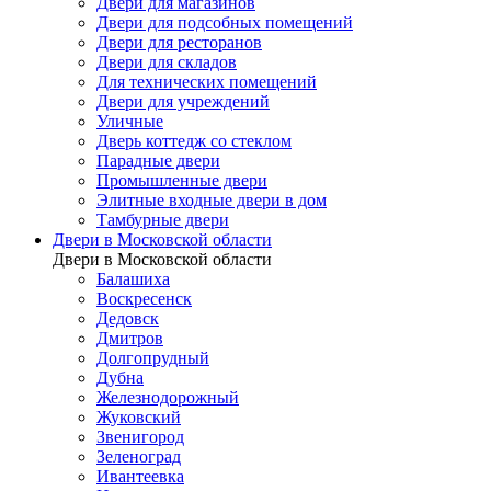
Двери для магазинов
Двери для подсобных помещений
Двери для ресторанов
Двери для складов
Для технических помещений
Двери для учреждений
Уличные
Дверь коттедж со стеклом
Парадные двери
Промышленные двери
Элитные входные двери в дом
Тамбурные двери
Двери в Московской области
Двери в Московской области
Балашиха
Воскресенск
Дедовск
Дмитров
Долгопрудный
Дубна
Железнодорожный
Жуковский
Звенигород
Зеленоград
Ивантеевка