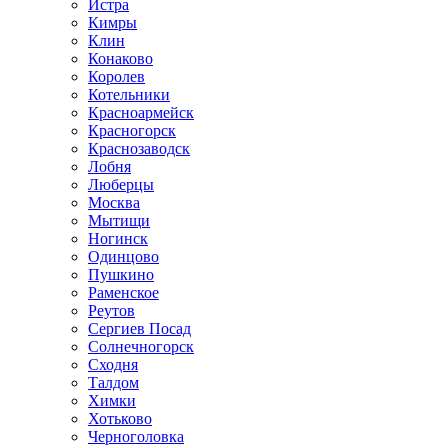
Истра
Кимры
Клин
Конаково
Королев
Котельники
Красноармейск
Красногорск
Краснозаводск
Лобня
Люберцы
Москва
Мытищи
Ногинск
Одинцово
Пушкино
Раменское
Реутов
Сергиев Посад
Солнечногорск
Сходня
Талдом
Химки
Хотьково
Черноголовка