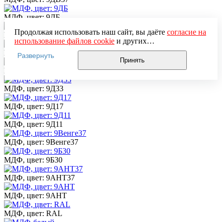
МДФ, цвет: 9ДБ
Продолжая использовать наш сайт, вы даёте
согласие на
МДФ, цвет: 9Д44
использование файлов cookie
и других
пользовательских данных (включая IP-адрес, сведения о
МДФ, цвет: 9Д40
Развернуть
местоположении, устройстве, действиях на сайте и т. п.)
Принять
для функционирования сайта, проведения
МДФ, цвет: 9Д37
статистических исследований, ретаргетинга и
использования систем аналитики (например,
МДФ, цвет: 9Д33
Яндекс.Метрика), в соответствии с нашей
Политикой
обработки персональных данных.
МДФ, цвет: 9Д17
Если вы не хотите, чтобы ваши данные обрабатывались,
настройте ограничения в браузере или покиньте сайт.
МДФ, цвет: 9Д11
МДФ, цвет: 9Венге37
МДФ, цвет: 9Б30
МДФ, цвет: 9АНТ37
МДФ, цвет: 9АНТ
МДФ, цвет: RAL