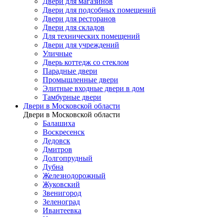
Двери для магазинов
Двери для подсобных помещений
Двери для ресторанов
Двери для складов
Для технических помещений
Двери для учреждений
Уличные
Дверь коттедж со стеклом
Парадные двери
Промышленные двери
Элитные входные двери в дом
Тамбурные двери
Двери в Московской области
Двери в Московской области
Балашиха
Воскресенск
Дедовск
Дмитров
Долгопрудный
Дубна
Железнодорожный
Жуковский
Звенигород
Зеленоград
Ивантеевка