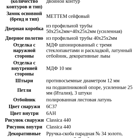
(количество
двойной контур
контуров и тип)
Замок основной
MЕТТЕМ сейфовый
(бренд и тип)
из профильной трубы
Дверная коробка
50х25х2мм+40х25х2мм (усиленная)
Дверное полотно
из профильной трубы 40х25х2мм
Отделка с
МДФ шпонированный с тремя
наружной
стеклопакетами и раскладкой, латунный
стороны
отбойник, декоративные львы
Отделка с
внутренней
МДФ 10 мм
стороны
Штыри
противосъемные диаметром 12 мм
на подшипниковой опоре, усиленные 25
Петли
мм (Италия), 3 штуки
Отбойник
полированная листовая латунь
Цвет снаружи
6С37
Цвет внутри
6АН
Рисунок снаружи
Classica 440
Рисунок внутри
Classica 440
Декоративные
Рручка-скоба парадная № 34 золото,