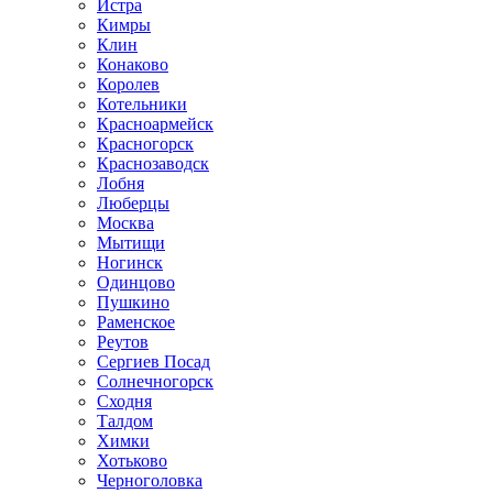
Истра
Кимры
Клин
Конаково
Королев
Котельники
Красноармейск
Красногорск
Краснозаводск
Лобня
Люберцы
Москва
Мытищи
Ногинск
Одинцово
Пушкино
Раменское
Реутов
Сергиев Посад
Солнечногорск
Сходня
Талдом
Химки
Хотьково
Черноголовка