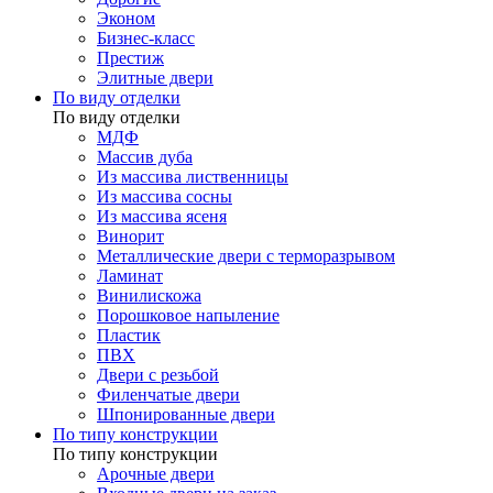
Эконом
Бизнес-класс
Престиж
Элитные двери
По виду отделки
По виду отделки
МДФ
Массив дуба
Из массива лиственницы
Из массива сосны
Из массива ясеня
Винорит
Металлические двери с терморазрывом
Ламинат
Винилискожа
Порошковое напыление
Пластик
ПВХ
Двери с резьбой
Филенчатые двери
Шпонированные двери
По типу конструкции
По типу конструкции
Арочные двери