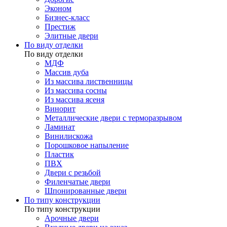
Эконом
Бизнес-класс
Престиж
Элитные двери
По виду отделки
По виду отделки
МДФ
Массив дуба
Из массива лиственницы
Из массива сосны
Из массива ясеня
Винорит
Металлические двери с терморазрывом
Ламинат
Винилискожа
Порошковое напыление
Пластик
ПВХ
Двери с резьбой
Филенчатые двери
Шпонированные двери
По типу конструкции
По типу конструкции
Арочные двери