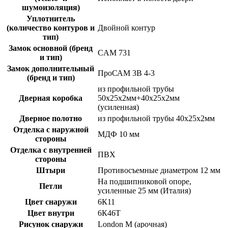
шумоизоляция)
Уплотнитель
(количество контуров и
Двойной контур
тип)
Замок основной (бренд
CAM 731
и тип)
Замок дополнительный
ПроСАМ 3В 4-3
(бренд и тип)
из профильной трубы
Дверная коробка
50х25х2мм+40х25х2мм
(усиленная)
Дверное полотно
из профильной трубы 40х25х2мм
Отделка с наружной
МДФ 10 мм
стороны
Отделка с внутренней
ПВХ
стороны
Штыри
Противосъемные диаметром 12 мм
На подшипниковой опоре,
Петли
усиленные 25 мм (Италия)
Цвет снаружи
6К11
Цвет внутри
6К46Т
Рисунок снаружи
London M (арочная)