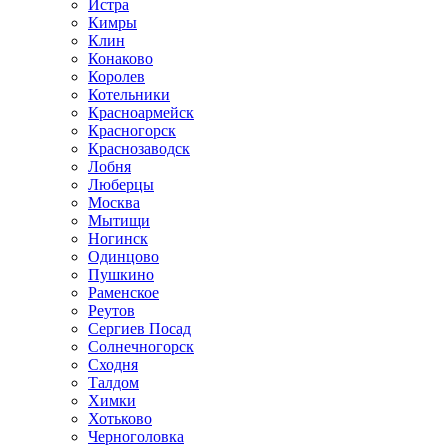
Истра
Кимры
Клин
Конаково
Королев
Котельники
Красноармейск
Красногорск
Краснозаводск
Лобня
Люберцы
Москва
Мытищи
Ногинск
Одинцово
Пушкино
Раменское
Реутов
Сергиев Посад
Солнечногорск
Сходня
Талдом
Химки
Хотьково
Черноголовка