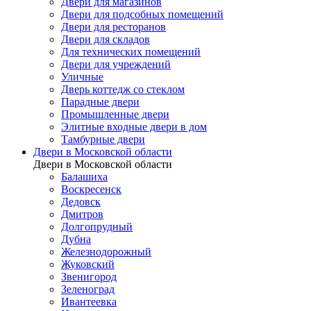
Двери для магазинов
Двери для подсобных помещений
Двери для ресторанов
Двери для складов
Для технических помещений
Двери для учреждений
Уличные
Дверь коттедж со стеклом
Парадные двери
Промышленные двери
Элитные входные двери в дом
Тамбурные двери
Двери в Московской области
Двери в Московской области
Балашиха
Воскресенск
Дедовск
Дмитров
Долгопрудный
Дубна
Железнодорожный
Жуковский
Звенигород
Зеленоград
Ивантеевка