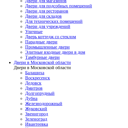
Двери для магазинов
Двери для подсобных помещений
Двери для ресторанов
Двери для складов
Для технических помещений
Двери для учреждений
Уличные
Дверь коттедж со стеклом
Парадные двери
Промышленные двери
Элитные входные двери в дом
Тамбурные двери
Двери в Московской области
Двери в Московской области
Балашиха
Воскресенск
Дедовск
Дмитров
Долгопрудный
Дубна
Железнодорожный
Жуковский
Звенигород
Зеленоград
Ивантеевка