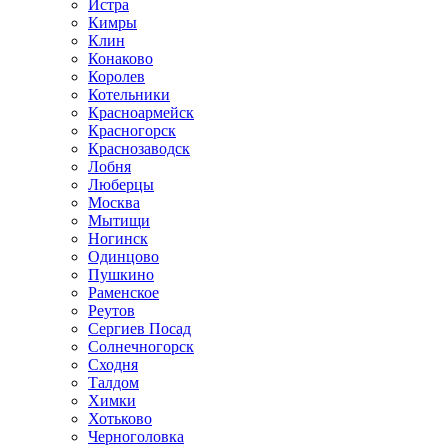
Истра
Кимры
Клин
Конаково
Королев
Котельники
Красноармейск
Красногорск
Краснозаводск
Лобня
Люберцы
Москва
Мытищи
Ногинск
Одинцово
Пушкино
Раменское
Реутов
Сергиев Посад
Солнечногорск
Сходня
Талдом
Химки
Хотьково
Черноголовка