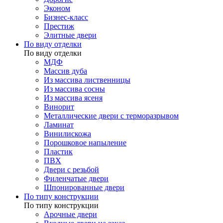
Эконом
Бизнес-класс
Престиж
Элитные двери
По виду отделки
По виду отделки
МДФ
Массив дуба
Из массива лиственницы
Из массива сосны
Из массива ясеня
Винорит
Металлические двери с терморазрывом
Ламинат
Винилискожа
Порошковое напыление
Пластик
ПВХ
Двери с резьбой
Филенчатые двери
Шпонированные двери
По типу конструкции
По типу конструкции
Арочные двери