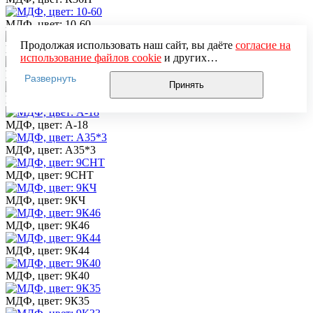
МДФ, цвет: 10-60
Продолжая использовать наш сайт, вы даёте
согласие на
МДФ, цвет: К37Н
использование файлов cookie
и других
пользовательских данных (включая IP-адрес, сведения о
МДФ, цвет: ВЕНГЕ
Развернуть
местоположении, устройстве, действиях на сайте и т. п.)
Принять
для функционирования сайта, проведения
МДФ, цвет: АНТ
статистических исследований, ретаргетинга и
использования систем аналитики (например,
МДФ, цвет: А-18
Яндекс.Метрика), в соответствии с нашей
Политикой
обработки персональных данных.
МДФ, цвет: А35*3
Если вы не хотите, чтобы ваши данные обрабатывались,
настройте ограничения в браузере или покиньте сайт.
МДФ, цвет: 9СНТ
МДФ, цвет: 9КЧ
МДФ, цвет: 9К46
МДФ, цвет: 9К44
МДФ, цвет: 9К40
МДФ, цвет: 9К35