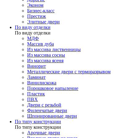
Эконом
Бизнес-класс
Престиж
Элитные двери
По виду отделки
По виду отделки
МДФ
Массив дуба
Из массива лиственницы
Из массива сосны
Из массива ясеня
Винорит
Металлические двери с терморазрывом
Ламинат
Винилискожа
Порошковое напыление
Пластик
ПВХ
Двери с резьбой
Филенчатые двери
Шпонированные двери
По типу конструкции
По типу конструкции
Арочные двери