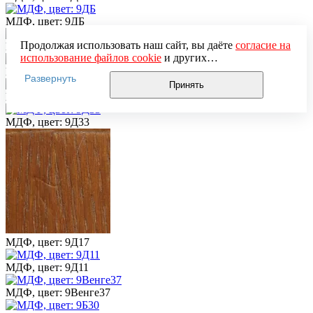
МДФ, цвет: 9ДБ
Продолжая использовать наш сайт, вы даёте
согласие на
МДФ, цвет: 9Д44
использование файлов cookie
и других
пользовательских данных (включая IP-адрес, сведения о
МДФ, цвет: 9Д40
Развернуть
местоположении, устройстве, действиях на сайте и т. п.)
Принять
для функционирования сайта, проведения
МДФ, цвет: 9Д37
статистических исследований, ретаргетинга и
использования систем аналитики (например,
МДФ, цвет: 9Д33
Яндекс.Метрика), в соответствии с нашей
Политикой
обработки персональных данных.
Если вы не хотите, чтобы ваши данные обрабатывались,
настройте ограничения в браузере или покиньте сайт.
МДФ, цвет: 9Д17
МДФ, цвет: 9Д11
МДФ, цвет: 9Венге37