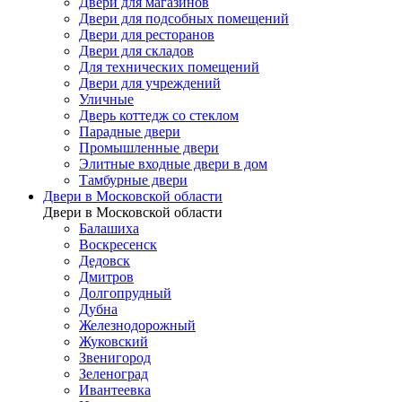
Двери для магазинов
Двери для подсобных помещений
Двери для ресторанов
Двери для складов
Для технических помещений
Двери для учреждений
Уличные
Дверь коттедж со стеклом
Парадные двери
Промышленные двери
Элитные входные двери в дом
Тамбурные двери
Двери в Московской области
Двери в Московской области
Балашиха
Воскресенск
Дедовск
Дмитров
Долгопрудный
Дубна
Железнодорожный
Жуковский
Звенигород
Зеленоград
Ивантеевка