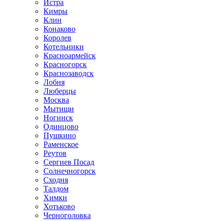
Истра
Кимры
Клин
Конаково
Королев
Котельники
Красноармейск
Красногорск
Краснозаводск
Лобня
Люберцы
Москва
Мытищи
Ногинск
Одинцово
Пушкино
Раменское
Реутов
Сергиев Посад
Солнечногорск
Сходня
Талдом
Химки
Хотьково
Черноголовка